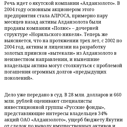
Речь идет о якутской компании «Алданзолото». В
2004 году основным акционером этого
предприятия стала АЛРОСА, примерно пару
месяцев назад активы Алданзолота были
проданы компании «Полюс» – дочерней
структуре «Норильского никеля». Теперь же
выясняется, что на протяжении трех лет, с 2002 по
2004 год, активы и лицензии на разработку
золотых приисков «вытекали» из Алданзолото в
неизвестном направлении, и нынешние
владельцы актива могут столкнуться с проблемой
погашения огромных долгов «предыдущих
поколений».
Дело уже передано в суд. В 28 млн. долларов и 660
млн. рублей оценивают специалисты
инвестиционной группы «Русские фонды»,
представляющие интересы владельцев 34%
акций ОАО «Алданзолото», ущерб бюджету Якутии
от сделок по выводу имущественных активов и