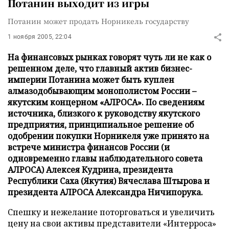
Потанин выходит из игры
Потанин может продать Норникель государству
1 ноября 2005, 22:04
На финансовых рынках говорят чуть ли не как о
решенном деле, что главный актив бизнес-
империи Потанина может быть куплен
алмазодобывающим монополистом России –
якутским концерном «АЛРОСА». По сведениям
источника, близкого к руководству якутского
предприятия, принципиальное решение об
одобрении покупки Норникеля уже принято на
встрече министра финансов России (и
одновременно главы наблюдательного совета
АЛРОСА) Алексея Кудрина, президента
Республики Саха (Якутия) Вячеслава Штырова и
президента АЛРОСА Александра Ничипорука.
Спешку и нежелание поторговаться и увеличить
цену на свои активы представители «Интерроса»