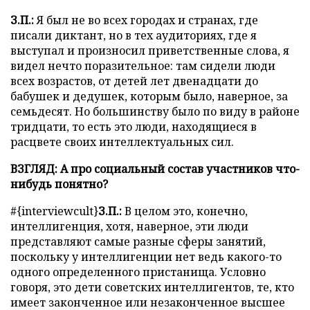
З.П.:
Я был не во всех городах и странах, где
писали диктант, но в тех аудиториях, где я
выступал и произносил приветственные слова, я
видел нечто поразительное: там сидели люди
всех возрастов, от детей лет двенадцати до
бабушек и дедушек, которым было, наверное, за
семьдесят. Но большинству было по виду в районе
тридцати, то есть это люди, находящиеся в
расцвете своих интеллектуальных сил.
ВЗГЛЯД: А про социальный состав участников что-
нибудь понятно?
#{interviewcult}
З.П.:
В целом это, конечно,
интеллигенция, хотя, наверное, эти люди
представляют самые разные сферы занятий,
поскольку у интеллигенции нет ведь какого-то
одного определенного пристанища. Условно
говоря, это дети советских интеллигентов, те, кто
имеет законченное или незаконченное высшее