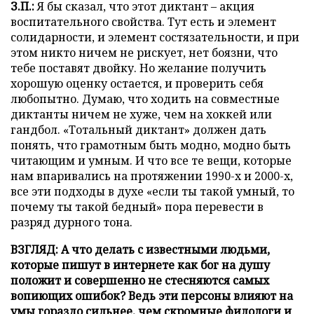
З.П.:
Я бы сказал, что этот диктант – акция
воспитательного свойства. Тут есть и элемент
солидарности, и элемент состязательности, и при
этом никто ничем не рискует, нет боязни, что
тебе поставят двойку. Но желание получить
хорошую оценку остается, и проверить себя
любопытно. Думаю, что ходить на совместные
диктанты ничем не хуже, чем на хоккей или
гандбол. «Тотальный диктант» должен дать
понять, что грамотным быть модно, модно быть
читающим и умным. И что все те вещи, которые
нам впаривались на протяжении 1990-х и 2000-х,
все эти подходы в духе «если ты такой умный, то
почему ты такой бедный» пора перевести в
разряд дурного тона.
ВЗГЛЯД: А что делать с известными людьми,
которые пишут в интернете как бог на душу
положит и совершенно не стесняются самых
вопиющих ошибок? Ведь эти персоны влияют на
умы гораздо сильнее, чем скромные филологи и