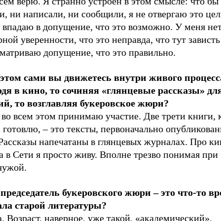
всем верю. Я странно устроен в этом смысле: что бы
и, ни написали, ни сообщили, я не отвергаю это це
 впадаю в допущение, что это возможно. У меня не
ной уверенности, что это неправда, что тут зависть
сматриваю допущение, что это правильно.
 этом сами вы движетесь внутри живого процесса
одя в кино, то сочиняя «глянцевые рассказы» дл
ий, то возглавляя букеровское жюри?
я во всем этом принимаю участие. Две трети книги, 
 готовлю, – это тексты, первоначально опубликован
Рассказы напечатаны в глянцевых журналах. Про ки
 а в Сети я просто живу. Вполне трезво понимая при 
чужой.
о председатель букеровского жюри – это что-то вр
ала старой литературы?
а. Возраст, наверное, уже такой, «академический».