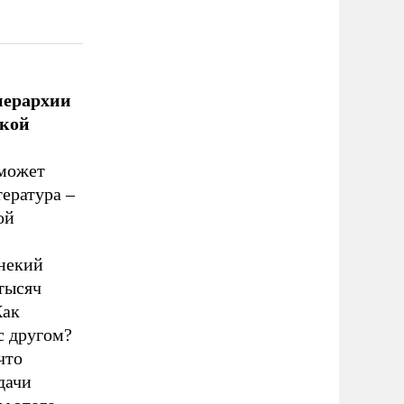
иерархии
ской
 может
тература –
ой
 некий
тысяч
Как
с другом?
что
дачи