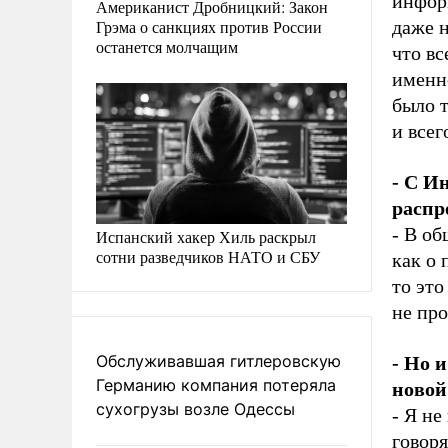
инфор
Американист Дробницкий: Закон
Грэма о санкциях против России
даже н
останется молчащим
что вс
именно
было т
и всег
- С И
распр
- В об
Испанский хакер Хиль раскрыл
сотни разведчиков НАТО и СБУ
как о 
то это
не про
Обслуживавшая гитлеровскую
- Но 
Германию компания потеряла
новой
сухогрузы возле Одессы
- Я не
говоря