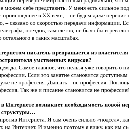
мации перевернет мир настолько радикально, что м
е можем себе представить. У меня есть сильное под
е происшедшее в ХХ веке, – не будем даже перечисл
, – связано со скоростью передачи информации. Ес
елеграфа, поездов, самолетов, не было бы и револю
о остального в таких масштабах.
нтернетом писатель превращается из властителя
остранителя умственных вирусов?
щем да. Самое главное, что нельзя уже говорить о п
профессии. Если это занятие становится доступным 
 уже не профессия. Дышать – не профессия. Поглоща
фессия. Так же и писание становится не профессие
и в Интернете возникнет необходимость новой ие
 структуры…
 против Интернета. Я сам очень сильно «подсел», ка
т, на Интернет. И именно поэтому я вижу, как им съ