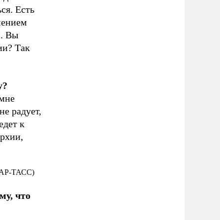
ся. Есть
нением
. Вы
ии? Так
у?
 мне
не радует,
едет к
архии,
ИТАР-ТАСС)
му, что