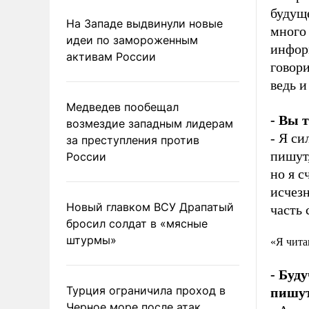
будуще
На Западе выдвинули новые
много 
идеи по замороженным
инфор
активам России
говори
ведь и
Медведев пообещал
- Вы 
возмездие западным лидерам
- Я си
за преступления против
пишут,
России
но я с
исчезн
Новый главком ВСУ Драпатый
часть 
бросил солдат в «мясные
штурмы»
«Я чита
- Буд
Турция ограничила проход в
пишут
Черное море после атак