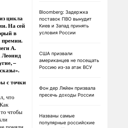
Bloomberg: Задержка
из цикла
поставок ПВО вынудит
и. На сей
Киев и Запад принять
орый в
условия России
й премии.
еги А.
США призвали
, Леонид
американцев не посещать
гие, –
Россию из-за атак ВСУ
сказы».
ры с точки
Фон дер Ляйен призвала
пресечь доходы России
л, что
 Как
 то чтобы
Названы самые
кли
популярные российские
не поняли.