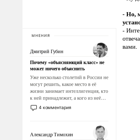
- Но,
устан
- Инте
МНЕНИЯ
отвеча
вами.
Дмитрий Губин
Почему «объясняющий класс» не
может ничего объяснить
Уже несколько столетий в России не
могут решить, какое место в её
жизни занимает интеллигенция, кто
к ней принадлежит, а кого из неё
исключили с правом
4 комментария
восстановления и без оного. И чем
она отличается от просто
образованных людей. Иногда
казалось, что эти вопросы решены
Александр Тимохин
раз и навсегда, но – нет, не решены.