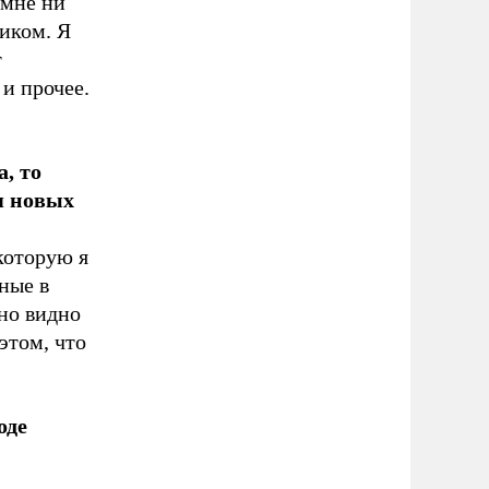
 мне ни
ликом. Я
т
 и прочее.
, то
я новых
которую я
ные в
но видно
этом, что
оде