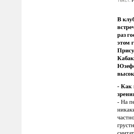
Tекст:
И
В клу
встре
раз г
этом 
Прису
Кабак
Юзефо
высок
- Как
зрени
- На п
никаки
частно
грустн
считат