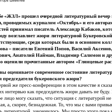
горь Шевелев
бе «ЖЗЛ» прошел очередной литературный вечер 
ч, проводимых журналом «Октябрь» и его авторам
остей принимал писатель Александр Кабаков, кот
году возглавляет жюри литературной Букеровско
тствующие, среди которых были в основном колл
ова – писатели Евгений Попов, Василий Аксенов
вич, Анатолий Найман, Владимир Салимон и дру
о оценили прочитанные автором «Глянцевые рас
 вы оцениваете современное состояние литерату
я председателя букеровского жюри?
ервой же пресс-конференции в этом качестве я сказа
х интервью как председатель жюри давать не буду.
е лицо могу сказать, что ситуация с литературой не
ая, а, скорее, безнадежная. То, что мы с вами привы
ь литературой, закончилось. Мы просто этого пока 