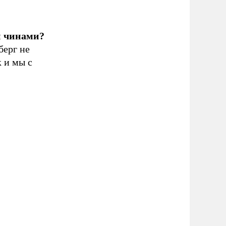
и чинами?
берг не
 и мы с