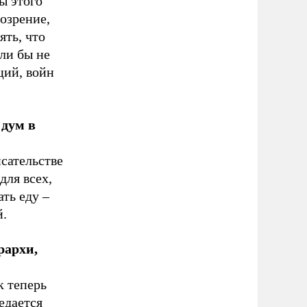
ы этого
озрение,
ять, что
ли бы не
ций, войн
 дум в
исательстве
для всех,
ть еду –
й.
рархи,
к теперь
едается