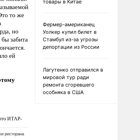
товары в Китае
называемой
Это то же
в
Фермер-американец
рда, но
Уолкер купил билет в
 бы забита
Стамбул из-за угрозы
депортации из России
ончается.
шло ей
Лагутенко отправился в
мировой тур ради
этому
ремонта сгоревшего
особняка в США
фото ИТАР-