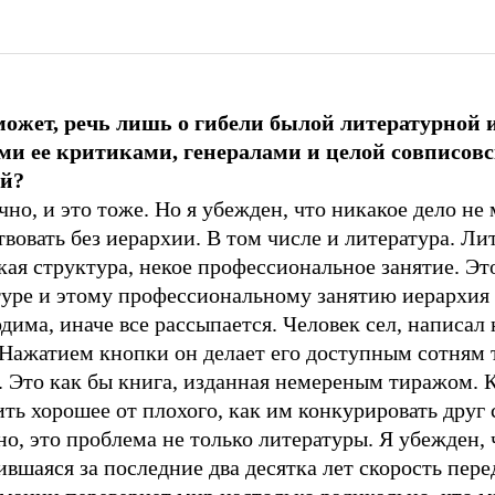
 может, речь лишь о гибели былой литературной 
еми ее критиками, генералами и целой совписов
й?
чно, и это тоже. Но я убежден, что никакое дело не
вовать без иерархии. В том числе и литература. Ли
кая структура, некое профессиональное занятие. Эт
туре и этому профессиональному занятию иерархия
дима, иначе все рассыпается. Человек сел, написал
 Нажатием кнопки он делает его доступным сотням 
. Это как бы книга, изданная немереным тиражом. 
ть хорошее от плохого, как им конкурировать друг 
о, это проблема не только литературы. Я убежден, 
вшаяся за последние два десятка лет скорость пере