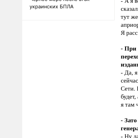
- А я 
украинских БПЛА
сказал
тут же
априор
Я рас
- При
перех
издан
- Да, 
сейчас
Сети. 
будет,
я там 
- Зат
генер
- Ну д