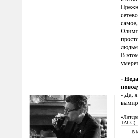
Прежня
сетево
самое,
Олимпи
просто
людьми
В этом
умерет
- Нед
пово
- Да, 
вымир
«Литера
ТАСС)