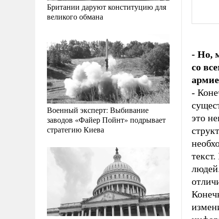
Британии даруют конституцию для
великого обмана
- Но,
со вс
армие
- Коне
сущест
Военный эксперт: Выбивание
это не
заводов «Файер Пойнт» подрывает
стратегию Киева
струк
необхо
текст.
людей
отличи
Конечн
измени