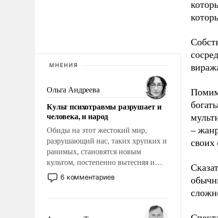
которы
которы
Собств
сосре
МНЕНИЯ
вираж
Ольга Андреева
Помим
богат
Культ психотравмы разрушает и
человека, и народ
мульти
– жанр
Обиды на этот жестокий мир,
разрушающий нас, таких хрупких и
своих
ранимых, становятся новым
культом, постепенно вытесняя и
Сказат
отменяя традиционное требование к
6 комментариев
обычн
человеку – быть мужественным и
сложн
твердым под ударами судьбы, брать
на себя ответственность, помогать
слабым, идти вперед и
Спект