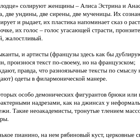
лодце» солируют женщины – Алиса Эстрина и Ана
, две ундины, две сирены, две мученицы. Их созна
ирует и рыдает, их пластика напоминает сказ о рас
очке, их голос – голос угасающей страсти, пронзит
й, жалостливый.
ыканты, и артисты (французы здесь как бы дублиру
н, произнося текст по-своему, но на французском;
дают, правда, что разноязычные тексты по смыслу 
дают) одеты в филармонической манере.
оторых особо демонических фигурантов брюки или
арактерными надрезами, как на джинсах у неформал
ежи. Такие неоакадемисты, тронутые тлением масс
ры.
ькое пианино, на нем рябиновый куст, церковные с