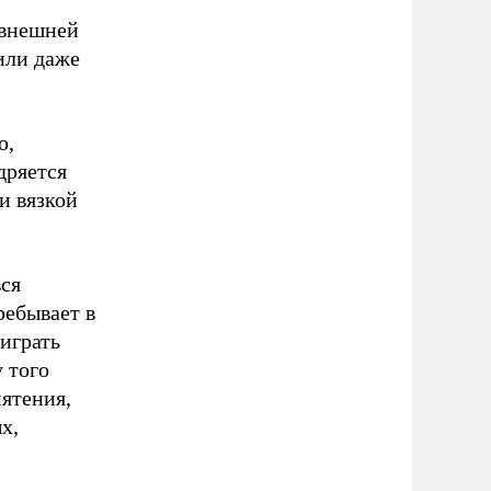
 внешней
(или даже
ю,
дряется
и вязкой
вся
ребывает в
 играть
 того
ятения,
х,