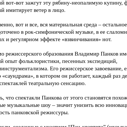
й вот-вот зажгут эту рябину-неопалимую купину, ф
й имитирует ветер в лицо.
енно, вот и все, вся материальная среда – остальное
доточено в рок-симфонической музыке, в ее слалом
ах и регулярном эффекте «взвинчивания» нот.
о режиссерского образования Владимир Панков им
ый опыт фольклористики, песенных экспедиций,
инструментализма. Его режиссерское завоевание, е
 «саундрама», в котором он работает, каждый раз де
 спектаклей театральную сенсацию.
ь, что спектакли Панкова от этого становятся похо
ые музыкальные шоу – значит унизить всю иннова
ость панковской режиссуры.
акли, созданные с участием “Пан-квартета” (музык