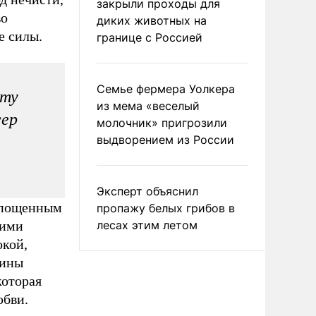
закрыли проходы для
во
диких животных на
е силы.
границе с Россией
Семье фермера Уолкера
эту
из мема «веселый
сер
молочник» пригрозили
выдворением из России
Эксперт объяснил
репощенным
пропажу белых грибов в
кими
лесах этим летом
окой,
нины
которая
юбви.