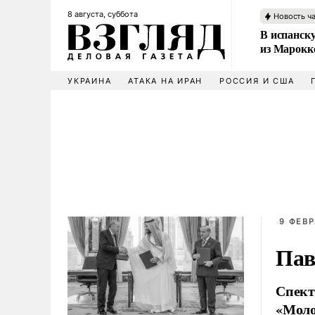
8 августа, суббота
Новость ч
В испанск
из Марокк
УКРАИНА
АТАКА НА ИРАН
РОССИЯ И США
9 ФЕВР
Пав
Спект
«Моло