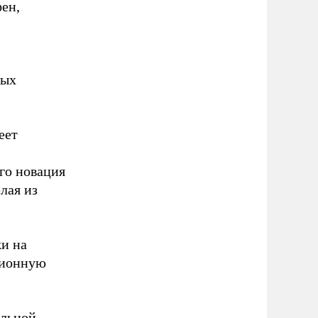
ен,
ных
еет
го новация
лая из
жи на
ционную
альной