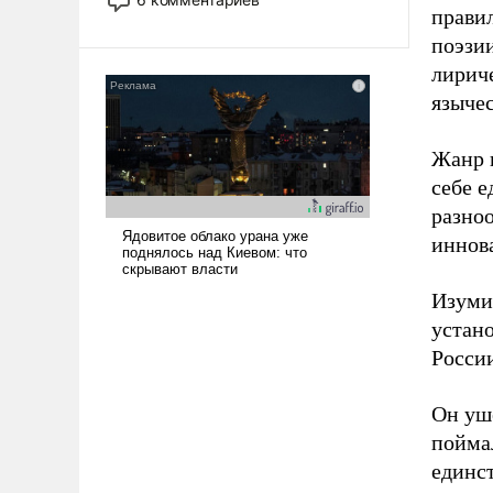
прави
опустошила американские
арсеналы. Сложившаяся ситуация
поэзи
означает многолетний период
лирич
уязвимости США, например, перед
языче
Китаем.
Жанр и
себе 
разноо
иннова
Изуми
устан
России
Он уше
поймал
единст