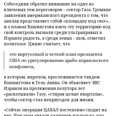
Собеседник обратил внимание на одну из
ключевых тем переговоров – сектор Газа. Громкие
заявления американского президента о том, что
анклав представляет собой «площадку под снос»,
и о планах Вашингтона взять эту территорию под
свой контроль вызвали среди ультраправых в
Израиле радость, а среди левых – шок, отметил
политолог. Ципис считает, что
это виртуозный и четкий план президента
США по урегулированию арабо-израильского
конфликта,
в котором, впрочем, прослеживается тандем
Вашингтона и Тель-Авива. Он объясняет: ВВС
Израиля на протяжении полутора лет
«раскатывали» Газу, «стирая целые кварталы»,
чтобы сектор стал непригоден для жизни.
«Сейчас операция ЦАХАЛ постепенно сходит на
нет. При этом анклав разрушен настолько, что