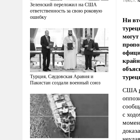
Tекст:
М
Зеленский переложил на США
ответственность за свою роковую
ошибку
Ни вт
турец
могут
пропо
офици
крайн
объяс
турец
Турция, Саудовская Аравия и
Пакистан создали военный союз
США
оппоз
сообща
с ход
момен
доказа
неудав