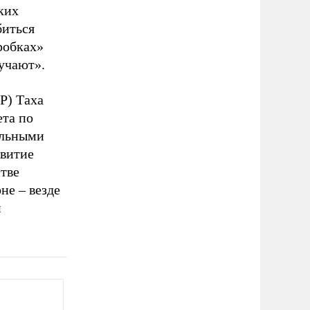
ких
биться
робках»
учают».
Р) Таха
ета по
альными
звитие
тве
не – везде
й