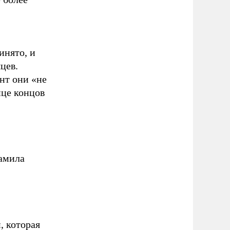
инято, и
цев.
нт они «не
нце концов
амила
, которая