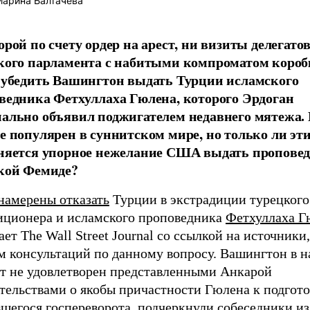
арина Балтачева
орой по счету ордер на арест, ни визиты делегато
кого парламента с набитыми компроматом короб
 убедить Вашингтон выдать Турции исламского
ведника Фетхуллаха Гюлена, которого Эрдоган
ально объявил поджигателем недавнего мятежа.
е популярен в суннитском мире, но только ли эт
няется упорное нежелание США выдать пропове
кой Фемиде?
намерены отказать
Турции в экстрадиции турецкого
иционера и исламского проповедника
Фетхуллаха Г
ет The Wall Street Journal со ссылкой на источники
ом консультаций по данному вопросу. Вашингтон в 
т не удовлетворен представленными Анкарой
тельствами о якобы причастности Гюлена к подгото
шегося госпереворота, подчеркнули собеседники из