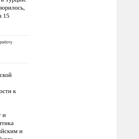
ворилось,
а 15
ской
ости к
 и
итика
ийским и