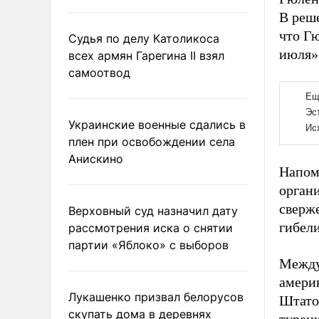
В реш
что Г
Судья по делу Католикоса
июля»
всех армян Гарегина II взял
самоотвод
Украинские военные сдались в
плен при освобождении села
Анискино
Напом
орган
сверж
Верховный суд назначил дату
гибели
рассмотрения иска о снятии
партии «Яблоко» с выборов
Между
амери
Лукашенко призвал белорусов
Штато
скупать дома в деревнях