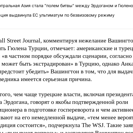
нтральная Азия стала "полем битвы" между Эрдоганом и Гюлен
рция выдвинула ЕС ультиматум по безвизовому режиму
ll Street Journal, комментируя нежелание Вашингт
ать Гюлена Турции, отмечает: американские и туре
и «в частном порядке обсуждали сценарии, согласн
 может быть экстрадирован» в Турцию, однако Анк
редстоит убедить» Вашингтон в том, что для выдач
ведника имеется серьезная причина.
того, чем чаще турецкие власти, включая президен
а Эрдогана, говорят о якобы подтвержденной роли
ционера в подготовке госпереворота и чем активне
вают на его немедленной выдаче, «тем менее вероят
диция состоится», подчеркнула The WSJ. Такие зая
ы «вызывают вопросы» и заставляют Вашингтон все