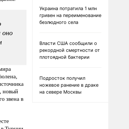
Украина потратила 1 млн
гривен на переименование
безлюдного села
о
 оно
м
Власти США сообщили о
рекордной смертности от
плотоядной бактерии
змира
Гюлена,
Подросток получил
источника
ножевое ранение в драке
, новый
на севере Москвы
о звена в
есте
 в Турции.