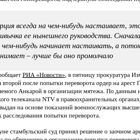
рция всегда на чем-нибудь настаивает, эт
ивычка ее нынешнего руководства. Сначала
 чем-нибудь начинает настаивать, а пото
нимает – лучше бы оно промолчало
ообщает
РИА «Новости»
, в пятницу прокуратура И
 второй после попытки переворота ордер на арест 
яемого Анкарой в организации мятежа. По данным 
кого телеканала NTV в правоохранительных органах
 выдан на основе показаний военнослужащих высшег
х расследования попытки переворота.
уне стамбульский суд принял решение о заочном ар
а по обвинению в организации попытки переворота