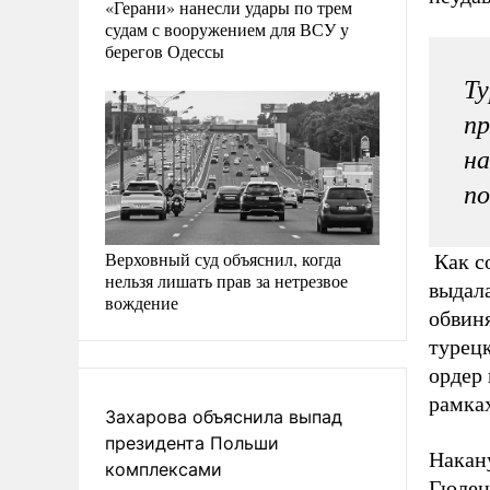
«Герани» нанесли удары по трем
судам с вооружением для ВСУ у
берегов Одессы
Ту
пр
на
по
Верховный суд объяснил, когда
Как с
нельзя лишать прав за нетрезвое
выдала
вождение
обвин
турец
ордер
рамка
Захарова объяснила выпад
президента Польши
Накан
комплексами
Гюлен