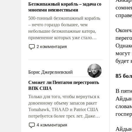
Безэкипажный корабль – задача со
сомнев
многими неизвестными
справе
500-тонный безэкипажный корабль
– нечто гораздо большее, чем
Оконч
небольшие безэкипажные катера,
перего
применение которых уже стало
обыденностью. Задача по созданию
Однак
2 комментария
такого корабля очень сложна и
могут 
амбициозна. Однако и ее
будет 
реализация радикально поднимет
наши боевые возможности.
Борис Джерелиевский
85 бо
Сможет ли Пентагон перестроить
ВПК США
В пят
Только для того, чтобы вернуться к
Айды
довоенному объему запасов ракет
слова
Tomahawk, THAAD и Patriot США
госпер
потребуется более трех лет. Даже
небольшая война с Ираном
4 комментария
Айдын
опустошила американские