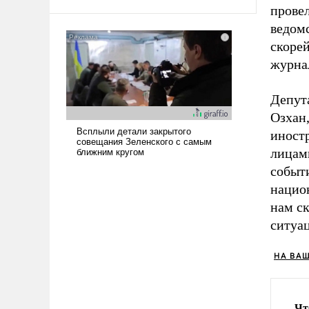
арсеналы. Сложившаяся ситуация
прове
означает многолетний период
ведомс
уязвимости США, например, перед
скоре
Китаем.
журна
Депут
Озхан
иност
лицам
событ
национ
нам ск
ситуац
НА ВА
Чт