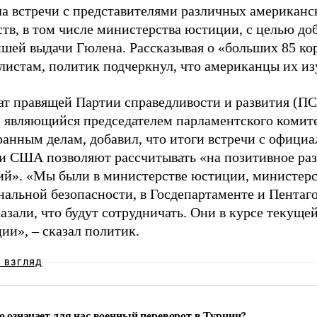
ла встречи с представителями различных американс
тв, в том числе министерства юстиции, с целью до
йшей выдачи Гюлена. Рассказывая о «больших 85 ко
листам, политик подчеркнул, что американцы их из
ат правящей Партии справедливости и развития (ПС
, являющийся председателем парламентского комит
ранным делам, добавил, что итоги встречи с офици
и США позволяют рассчитывать «на позитивное ра
ий». «Мы были в министерстве юстиции, министерс
альной безопасности, в Госдепартаменте и Пентаго
азали, что будут сотрудничать. Они в курсе текуще
ии», – сказал политик.
Ш ВЗГЛЯД
о означает для нас военный переворот в Турции?