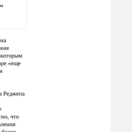
ом
она
цкие
о которым
аре «еще
и
та Реджепа
е
но, что
вления
 более