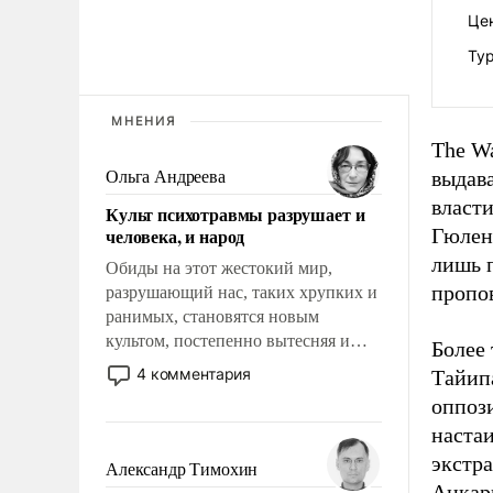
Це
Ту
МНЕНИЯ
The Wa
выдав
Ольга Андреева
власт
Культ психотравмы разрушает и
человека, и народ
Гюлен
лишь п
Обиды на этот жестокий мир,
пропо
разрушающий нас, таких хрупких и
ранимых, становятся новым
культом, постепенно вытесняя и
Более 
отменяя традиционное требование к
4 комментария
Тайип
человеку – быть мужественным и
оппози
твердым под ударами судьбы, брать
настаи
на себя ответственность, помогать
экстра
слабым, идти вперед и
Александр Тимохин
адаптироваться.
Анкар