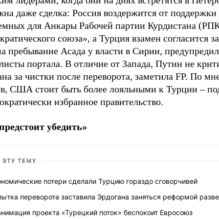
им лидерами, когда они на днях встретятся в Петер
жна даже сделка: Россия воздержится от поддержки
емных для Анкары Рабочей партии Курдистана (РПК
ратического союза», а Турция взамен согласится з
на пребывание Асада у власти в Сирии, предупреди
исты портала. В отличие от Запада, Путин не крит
на за чистки после переворота, заметила FP. По м
ов, США стоит быть более лояльными к Турции – по
ократически избранное правительство.
предстоит убедить»
 ЭТУ ТЕМУ
ономические потери сделали Турцию гораздо сговорчивей
пытка переворота заставила Эрдогана заняться реформой разв
анимация проекта «Турецкий поток» беспокоит Евросоюз