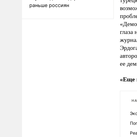
турецк
раньше россиян
возмо
пробл
«Демок
глаза 
журнал
Эрдога
автор
ее дем
«Еще 
НА
Эк
По
Ре