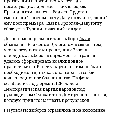
протяжении ближайших 4-х лет – до
последующих парламентских выборов.
Президентом является Реджеп Эрдоган,
сменивший на этом посту Давутоглу и отдавший
ему пост премьера. Связка Эрдоган–Давутоглу
образует в Турции правящий тандем.
Досрочные парламентские выборы
были
объявлены
Реджепом Эрдоганом в связи с тем,
что по результатам прошедших 7 июня
очередных выборов в парламент в стране не
удалось сформировать коалиционное
правительство. Ранее у партии в этом не было
необходимости, так как она имела за собой
конституционное большинство. На фоне
ослабления поддержки ПСР окрепла
Демократическая партия народов под
руководством Селахаттина Демирташа – партия,
которую принято называть прокурдской.
Результаты выборов отразились и на экономике