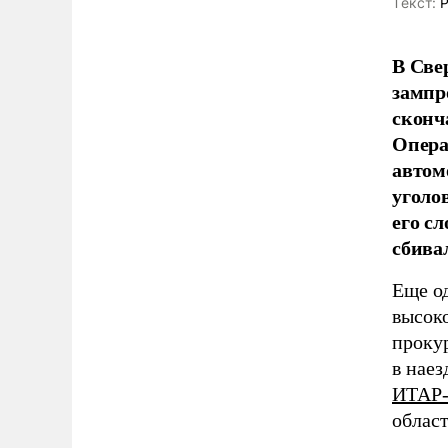
Tекст:
Р
В Све
зампр
сконч
Опера
автом
уголо
его с
сбива
Еще о
высок
проку
в наез
ИТАР
област