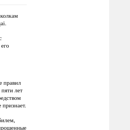
сколкам
ai.
с
 его
е правил
 пяти лет
редством
е признает.
билем,
опрошенные