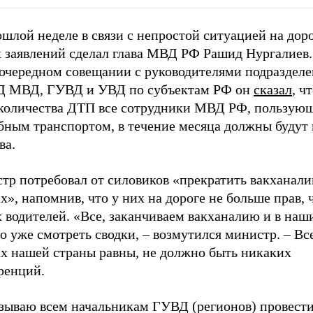
шлой неделе в связи с непростой ситуацией на доро
х заявлений сделал глава МВД РФ Рашид Нургалиев.
еочередном совещании с руководителями подраздел
 МВД, ГУВД и УВД по субъектам РФ он
сказал
, ч
 количества ДТП все сотрудники МВД РФ, пользую
бным транспортом, в течение месяца должны будут 
ва.
тр потребовал от силовиков «прекратить вакханали
х», напомнив, что у них на дороге не больше прав, 
 водителей. «Все, заканчиваем вакханалию и в наши
 уже смотреть сводки, – возмутился министр. – Вс
ах нашей страны равны, не должно быть никаких
ренций.
зываю всем начальникам ГУВД (регионов) провест