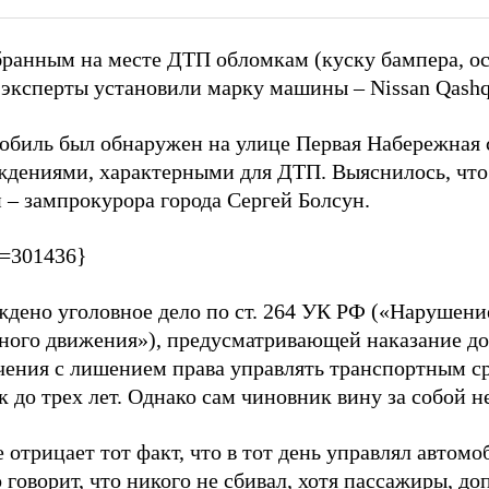
бранным на месте ДТП обломкам (куску бампера, о
 эксперты установили марку машины – Nissan Qashq
обиль был обнаружен на улице Первая Набережная 
ждениями, характерными для ДТП. Выяснилось, что
 – зампрокурора города Сергей Болсун.
p=301436}
ждено уголовное дело по ст. 264 УК РФ («Нарушени
ного движения»), предусматривающей наказание до
чения с лишением права управлять транспортным с
к до трех лет. Однако сам чиновник вину за собой н
 отрицает тот факт, что в тот день управлял автомо
 говорит, что никого не сбивал, хотя пассажиры, д