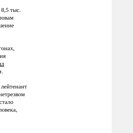
8,5 тыс.
словам
шение
гонах,
ия
ил
и.
 лейтенант
нетрезвом
стало
ловека,