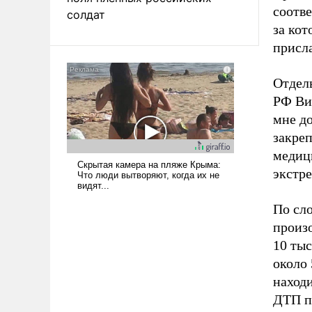
соотв
солдат
за кот
присл
Отдел
РФ Ви
мне до
закре
медиц
экстр
По сло
произо
10 тыс
около 
находи
ДТП п