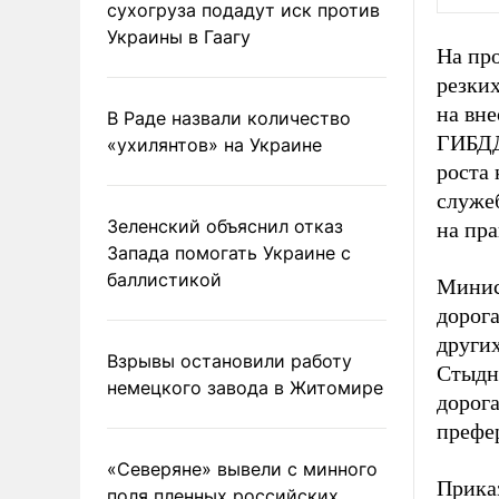
сухогруза подадут иск против
Украины в Гаагу
На про
резки
на вн
В Раде назвали количество
ГИБДД
«ухилянтов» на Украине
роста
служе
Зеленский объяснил отказ
на пра
Запада помогать Украине с
баллистикой
Минис
дорога
других
Взрывы остановили работу
Стыдно
немецкого завода в Житомире
дорог
префе
«Северяне» вывели с минного
Прика
поля пленных российских