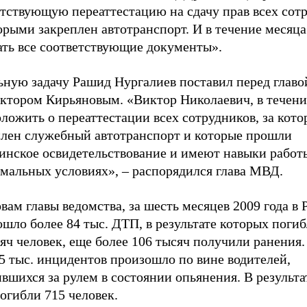
етствующую переаттестацию на сдачу прав всех сот
орыми закреплен автотранспорт. И в течение месяц
ать все соответствующие документы».
ьную задачу Рашид Нургалиев поставил перед глав
ктором Кирьяновым. «Виктор Николаевич, в течени
ложить о переаттестации всех сотрудников, за кот
плен служебный автотранспорт и которые прошли
инское освидетельствование и имеют навыки работ
емальных условиях», – распорядился глава МВД.
вам главы ведомства, за шесть месяцев 2009 года в 
шло более 84 тыс. ДТП, в результате которых погиб
яч человек, еще более 106 тысяч получили ранения.
5 тыс. инцидентов произошло по вине водителей,
вшихся за рулем в состоянии опьянения. В результа
огибли 715 человек.