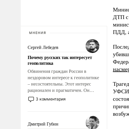
Минист
ДТП с 
минис
ПДД, а
МНЕНИЯ
После
Сергей Лебедев
убивш
Почему русских так интересует
Федер
геополитика
насме
Обвинения граждан России в
нездоровом интересе к геополитике
Трагед
– несостоятельны. Этот интерес
рационален и прагматичен. Он
УФСИН
обусловлен тысячелетним опытом
состоя
3 комментария
выживания в крайне непростых
причи
условиях и фундаментальным
возбуж
знанием, что мировая политика
имеет свойство заявляться на порог
Дмитрий Губин
нашего дома.