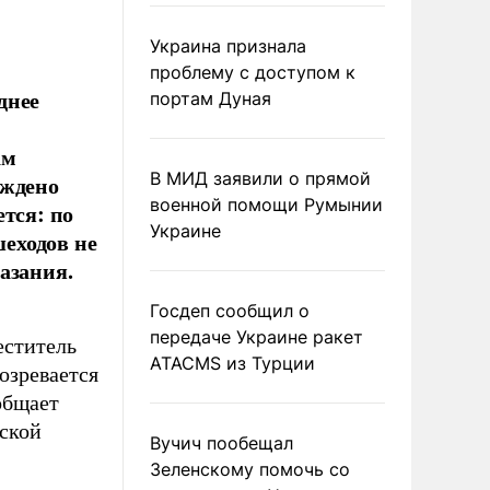
Украина признала
проблему с доступом к
днее
портам Дуная
ам
В МИД заявили о прямой
уждено
военной помощи Румынии
тся: по
Украине
шеходов не
азания.
Госдеп сообщил о
передаче Украине ракет
еститель
ATACMS из Турции
озревается
общает
ской
Вучич пообещал
Зеленскому помочь со