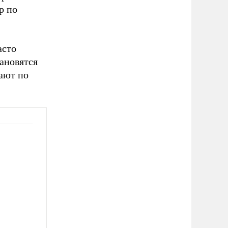
р по
асто
тановятся
ают по