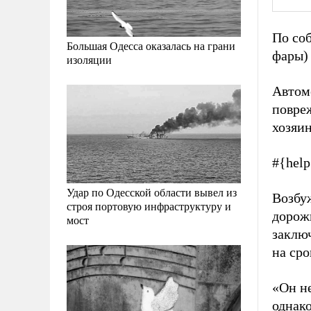
По со
Большая Одесса оказалась на грани
фары)
изоляции
Автом
повре
хозяин
#{hel
Удар по Одесской области вывел из
Возбу
строя портовую инфраструктуру и
дорож
мост
заклю
на сро
«Он не
однако