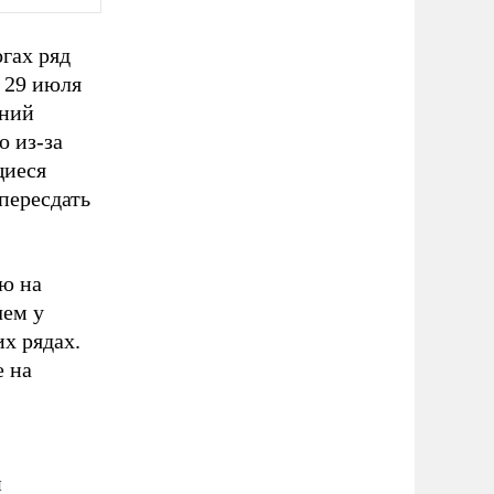
гах ряд
 29 июля
ений
то из-за
щиеся
пересдать
ю на
чем у
х рядах.
е на
и