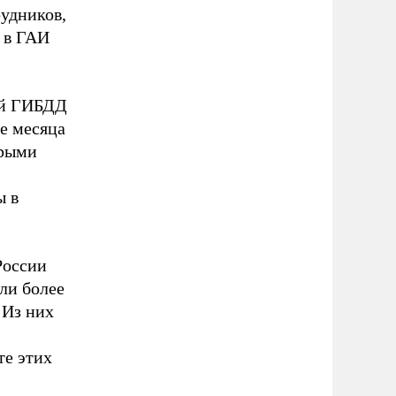
рудников,
а в ГАИ
ой ГИБДД
е месяца
орыми
ы в
России
ли более
 Из них
те этих