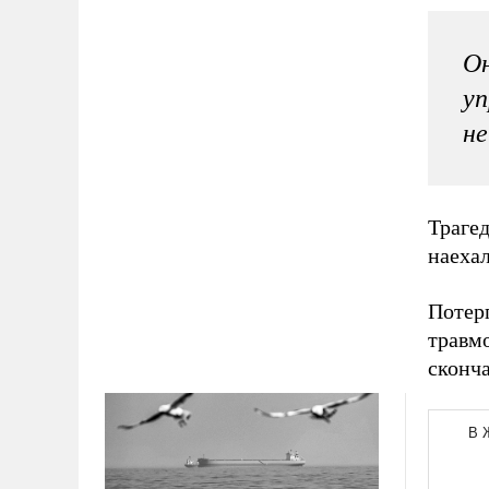
Он
уп
не
Траге
наехал
Потер
травм
сконча