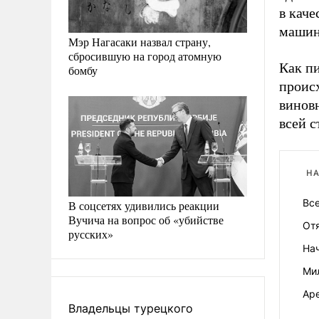
в каче
машин
Мэр Нагасаки назвал страну,
сбросившую на город атомную
Как пи
бомбу
происх
виновн
всей с
НА
Вс
В соцсетях удивились реакции
Вучича на вопрос об «убийстве
От
русских»
На
Ми
Аре
Владельцы турецкого