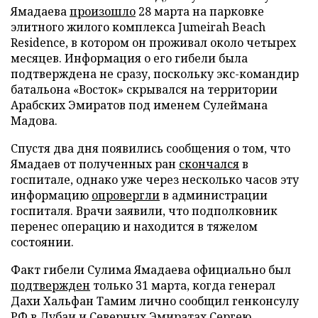
Ямадаева
произошло
28 марта на парковке
элитного жилого комплекса Jumeirah Beach
Residence, в котором он проживал около четырех
месяцев. Информация о его гибели была
подтверждена не сразу, поскольку экс-командир
батальона «Восток» скрывался на территории
Арабских Эмиратов под именем Сулеймана
Мадова.
Спустя два дня появились сообщения о том, что
Ямадаев от полученных ран
скончался
в
госпитале, однако уже через несколько часов эту
информацию
опровергли
в администрации
госпиталя. Врачи заявили, что подполковник
перенес операцию и находится в тяжелом
состоянии.
Факт гибели Сулима Ямадаева официально был
подтвержден
только 31 марта, когда генерал
Дахи Хальфан Тамим лично сообщил генконсулу
РФ в Дубаи и Северных Эмиратах Сергею