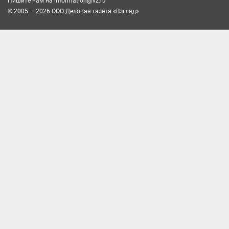
Пишите нам на
information@vz.ru
© 2005 — 2026 ООО Деловая газета «Взгляд»