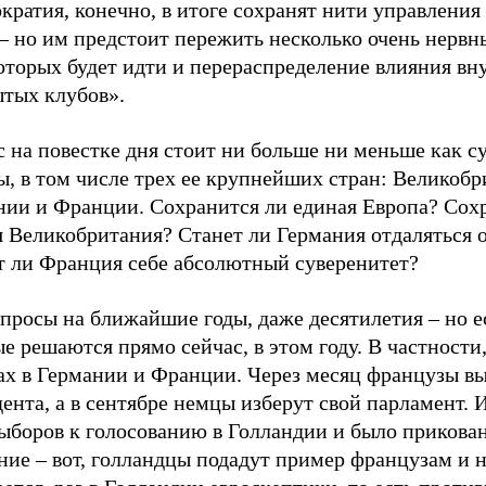
кратия, конечно, в итоге сохранят нити управления 
– но им предстоит пережить несколько очень нервны
оторых будет идти и перераспределение влияния вн
ытых клубов».
 на повестке дня стоит ни больше ни меньше как с
, в том числе трех ее крупнейших стран: Великобр
нии и Франции. Сохранится ли единая Европа? Сох
я Великобритания? Станет ли Германия отдаляться
т ли Франция себе абсолютный суверенитет?
просы на ближайшие годы, даже десятилетия – но е
е решаются прямо сейчас, в этом году. В частности,
ах в Германии и Франции. Через месяц французы в
ента, а в сентябре немцы изберут свой парламент. 
ыборов к голосованию в Голландии и было прикован
ние – вот, голландцы подадут пример французам и 