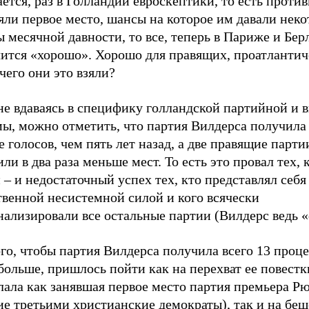
ется, раз в Голландии евроскептики, то есть проти
яли первое место, шансы на которое им давали нек
 месячной давности, то все, теперь в Париже и Бер
чится «хорошо». Хорошо для правящих, проатлантич
 чего они это взяли?
не вдаваясь в специфику голландской партийной и 
ы, можно отметить, что партия Вилдерса получила 
 голосов, чем пять лет назад, а две правящие парти
ли в два раза меньше мест. То есть это провал тех, 
 – и недостаточный успех тех, кто представлял себя
твенной несистемной силой и кого всячески
нализировали все остальные партии (Вилдерс ведь 
го, чтобы партия Вилдерса получила всего 13 проце
больше, пришлось пойти как на перехват ее повест
лала как занявшая первое место партия премьера Рю
ие третьими христианские демократы), так и на бе