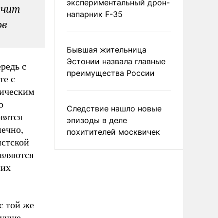
экспериментальный дрон-
ечит
напарник F-35
ов
Бывшая жительница
Эстонии назвала главные
редь с
преимущества России
те с
тическим
о
Следствие нашло новые
овятся
эпизоды в деле
нечно,
похитителей москвичек
истской
являются
них
с той же
лучше