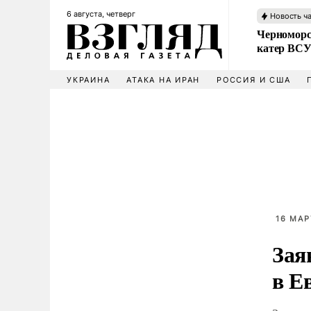
6 августа, четверг
Новость ч
Черноморс
катер ВС
УКРАИНА
АТАКА НА ИРАН
РОССИЯ И США
16 МАР
Зая
в Е