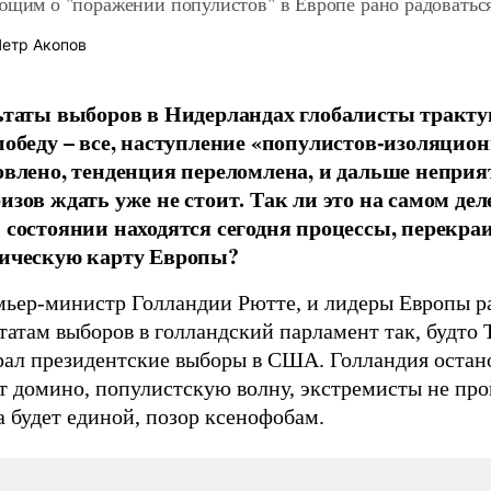
ющим о "поражении популистов" в Европе рано радоватьс
етр Акопов
ьтаты выборов в Нидерландах глобалисты тракту
победу – все, наступление «популистов-изоляцио
овлено, тенденция переломлена, и дальше непри
изов ждать уже не стоит. Так ли это на самом дел
 состоянии находятся сегодня процессы, перекр
ическую карту Европы?
мьер-министр Голландии Рютте, и лидеры Европы р
татам выборов в голландский парламент так, будто
рал президентские выборы в США. Голландия остан
т домино, популистскую волну, экстремисты не про
 будет единой, позор ксенофобам.