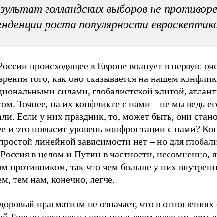
зультат голландских выборов не противор
нденции роста популярности евроскептик
России происходящее в Европе волнует в первую оче
зрения того, как оно сказывается на нашем конфлик
циональными силами, глобалистской элитой, атлан
ом. Точнее, на их конфликте с нами – не мы ведь ег
ли. Если у них праздник, то, может быть, они стан
ее и это повысит уровень конфронтации с нами? Ко
простой линейной зависимости нет – но для глобал
Россия в целом и Путин в частности, несомненно, 
ым противником, так что чем больше у них внутрен
м, тем нам, конечно, легче.
доровый прагматизм не означает, что в отношениях 
ой Россия исходит из принципа «чем хуже им, тем 