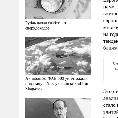
нам».
внутр
еврои
Рубль начал слабеть от
многоу
сверхдоходов
на го
тенден
ближай
Авиабомбы ФАБ-500 уничтожили
подземную базу украинских «Птиц
Мадьяра»
Это не
анализ
стало
элитой