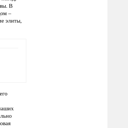
вы. В
дом –
ие элиты,
его
 наших
ильно
довая