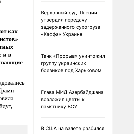
я
Верховный суд Швеции
утвердил передачу
задержанного сухогруза
ют как
«Каффа» Украине
нистов»
ятных
е и в
Танк «Прорыв» уничтожил
аивающие
группу украинских
боевиков под Харьковом
адовались
 Трамп
Глава МИД Азербайджана
овила
возложил цветы к
йдут,
памятнику ВСУ
В США на взлете разбился