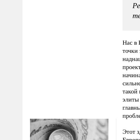
Ре
те
Нас в 
точки 
надна
проект
начина
сильн
такой 
элиты 
главн
пробле
Этот з
Европ