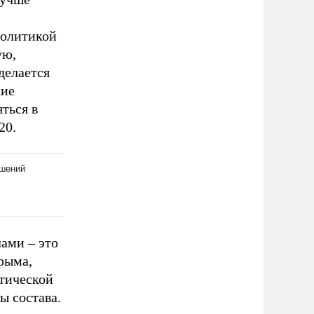
политикой
ую,
делается
кие
ться в
20.
ами – это
Крыма,
нтической
ы состава.