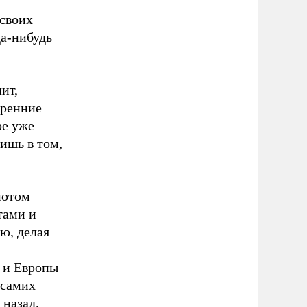
 своих
да-нибудь
ит,
тренние
ре уже
ишь в том,
потом
тами и
ю, делая
 и Европы
 самих
 назад,