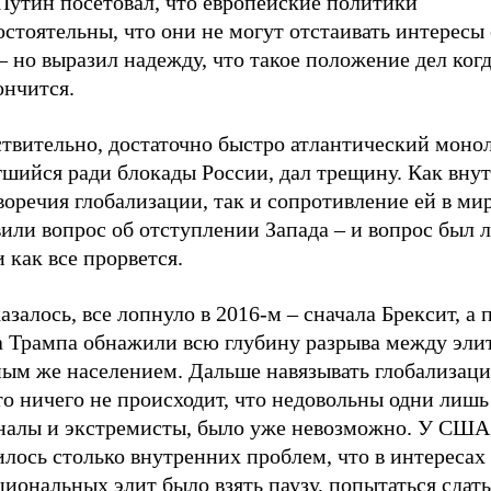
Путин посетовал, что европейские политики
стоятельны, что они не могут отстаивать интересы
– но выразил надежду, что такое положение дел ког
ончится.
твительно, достаточно быстро атлантический монол
гшийся ради блокады России, дал трещину. Как вну
оречия глобализации, так и сопротивление ей в ми
или вопрос об отступлении Запада – и вопрос был л
и как все прорвется.
азалось, все лопнуло в 2016-м – сначала Брексит, а 
а Трампа обнажили всю глубину разрыва между эли
ным же населением. Дальше навязывать глобализаци
то ничего не происходит, что недовольны одни лишь
налы и экстремисты, было уже невозможно. У США
лось столько внутренних проблем, что в интересах
иональных элит было взять паузу, попытаться сдать