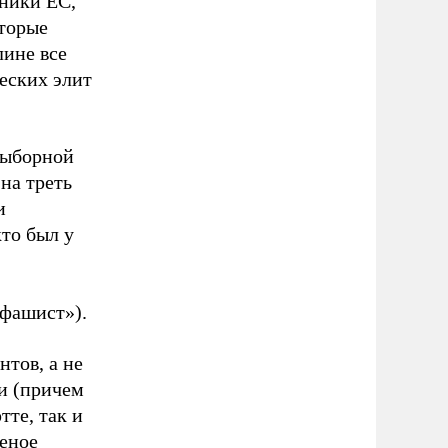
вники ЕС,
оторые
лине все
еских элит
выборной
на треть
и
кто был у
«фашист»).
нтов, а не
ки (причем
тте, так и
шеное