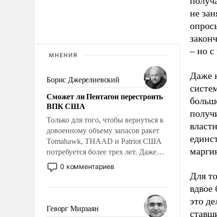
получа
не зан
опросы
закон
– но с
МНЕНИЯ
Даже 
Борис Джерелиевский
систем
Сможет ли Пентагон перестроить
больше
ВПК США
получи
Только для того, чтобы вернуться к
власти
довоенному объему запасов ракет
единс
Tomahawk, THAAD и Patriot США
марги
потребуется более трех лет. Даже
небольшая война с Ираном
0 комментариев
опустошила американские
Для то
арсеналы. Сложившаяся ситуация
вдвое 
означает многолетний период
это де
уязвимости США, например, перед
Геворг Мирзаян
ставш
Китаем.