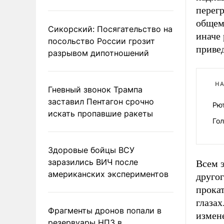
перегр
общем
Сикорский: Посягательство на
иначе 
посольство России грозит
привед
разрывом дипотношений
НА
Гневный звонок Трампа
заставил Пентагон срочно
Рю
искать пропавшие ракеты
Гол
Здоровые бойцы ВСУ
заразились ВИЧ после
Всем э
американских экспериментов
другог
прокат
глаза
Фрагменты дронов попали в
измене
резервуары НПЗ в