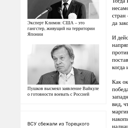
Тогда 
несамо
стран 
Эксперт Климов: США – это
да зак
гангстер, живущий на территории
Японии
И дейс
напря
против
постав
когда 
Как ок
Пушков высмеял заявление Вайкуле
побед
о готовности воевать с Россией
запад
вид, ч
марги
накопи
ВСУ сбежали из Торецкого
наднац