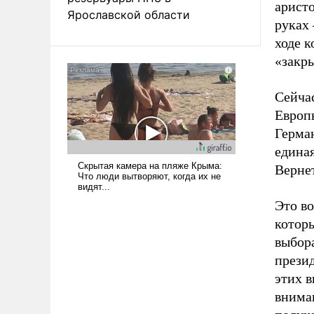
аристо
Ярославской области
руках 
ходе к
«закр
Сейчас
Европы
Герма
едина
Верне
Это во
которы
выбор
презид
этих в
внима