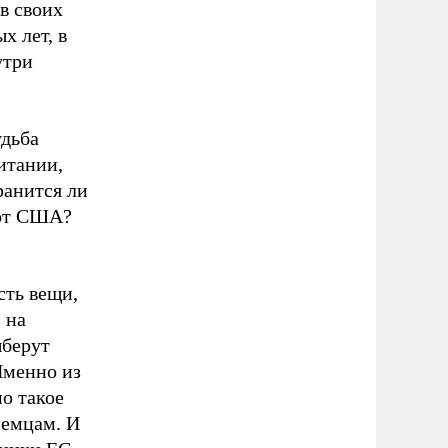
в своих
х лет, в
утри
удьба
итании,
ранится ли
 от США?
сть вещи,
 на
ыберут
Именно из
о такое
немцам. И