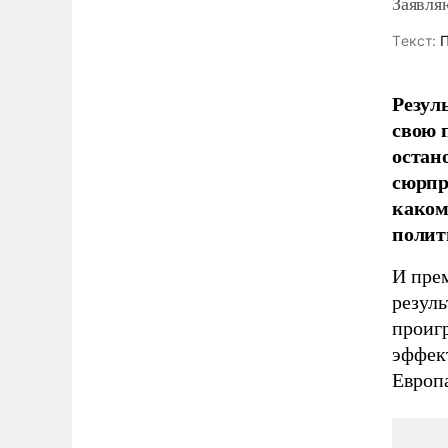
Заявля
Tекст:
П
Резул
свою 
остан
сюрпр
каком
полит
И пре
резуль
проиг
эффек
Европа