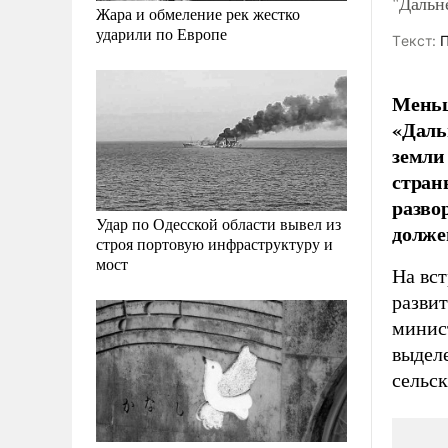
"Дальн
Жара и обмеление рек жестко
ударили по Европе
Tекст:
П
Меньш
«Даль
земли
стран
разво
Удар по Одесской области вывел из
долже
строя портовую инфраструктуру и
мост
На вс
разви
минис
выдел
сельс