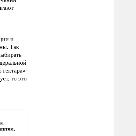
агают
ции и
ны. Так
выбирать
едеральной
 гектара»
ет, то это
на
ментом,