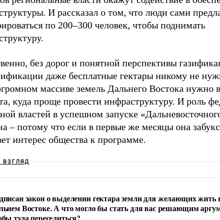
труктуры. И рассказал о том, что люди сами предл
ироваться по 200–300 человек, чтобы поднимать
структуру.
венно, без дорог и понятной перспективы газифика
рификации даже бесплатные гектары никому не нуж
 огромном массиве земель Дальнего Востока нужно 
та, куда проще провести инфраструктуру. И роль ф
ной властей в успешном запуске «Дальневосточного
а – потому что если в первые же месяцы она забуксу
ет интерес общества к программе.
Ш ВЗГЛЯД
дписан закон о выделении гектара земли для желающих жить 
льнем Востоке. А что могло бы стать для вас решающим аргу
обы туда переселиться?