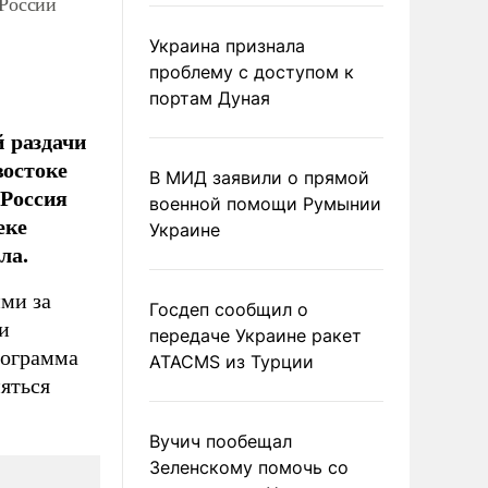
 России
Украина признала
проблему с доступом к
портам Дуная
 раздачи
востоке
В МИД заявили о прямой
 Россия
военной помощи Румынии
еке
Украине
ла.
ми за
Госдеп сообщил о
и
передаче Украине ракет
рограмма
ATACMS из Турции
яться
Вучич пообещал
Зеленскому помочь со