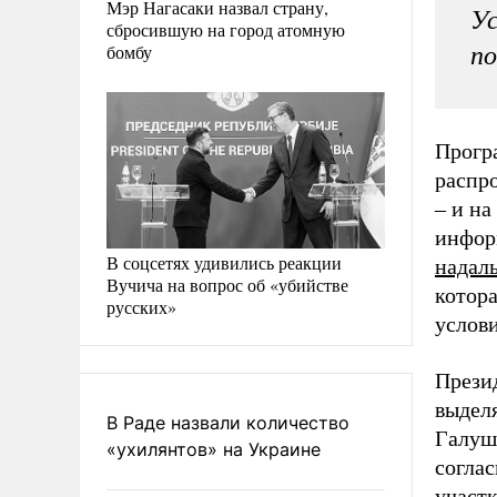
Мэр Нагасаки назвал страну,
Ус
сбросившую на город атомную
бомбу
по
Прогр
распро
– и на
инфор
В соцсетях удивились реакции
надал
Вучича на вопрос об «убийстве
котора
русских»
услови
Презид
выделя
В Раде назвали количество
Галушк
«ухилянтов» на Украине
соглас
участк