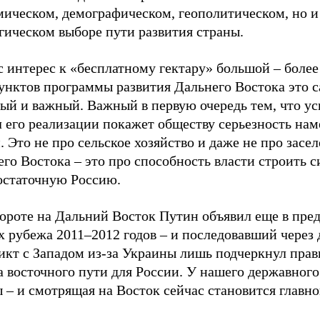
мическом, демографическом, геополитическом, но и
гическом выборе пути развития страны.
 интерес к «бесплатному гектару» большой – более 
пунктов программы развития Дальнего Востока это 
ый и важный. Важный в первую очередь тем, что ус
л его реализации покажет обществу серьезность на
. Это не про сельское хозяйство и даже не про засе
го Востока – это про способность власти строить 
остаточную Россию.
вороте на Дальний Восток Путин объявил еще в пр
х рубежа 2011–2012 годов – и последовавший через 
икт с Западом из-за Украины лишь подчеркнул прав
 восточного пути для России. У нашего державного
 – и смотрящая на Восток сейчас становится главно