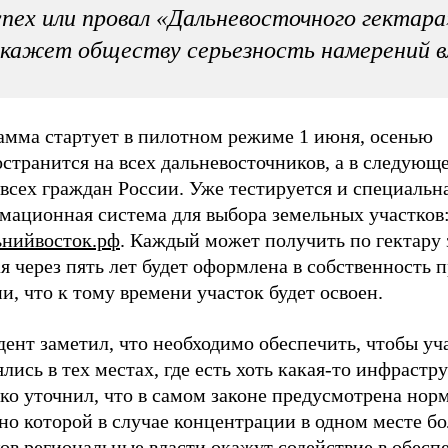
пех или провал «Дальневосточного гектара
кажет обществу серьезность намерений 
амма стартует в пилотном режиме 1 июня, осенью
странится на всех дальневосточников, а в следующ
 всех граждан России. Уже тестируется и специальн
мационная система для выбора земельных участков:
ьнийвосток.рф
. Каждый может получить по гектару 
я через пять лет будет оформлена в собственность 
и, что к тому времени участок будет освоен.
ент заметил, что необходимо обеспечить, чтобы уч
лись в тех местах, где есть хоть какая-то инфрастр
о уточнил, что в самом законе предусмотрена норм
но которой в случае концентрации в одном месте бо
ов региональные власти окажут содействие в обесп