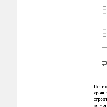
Поэто
уровн
строит
не мен