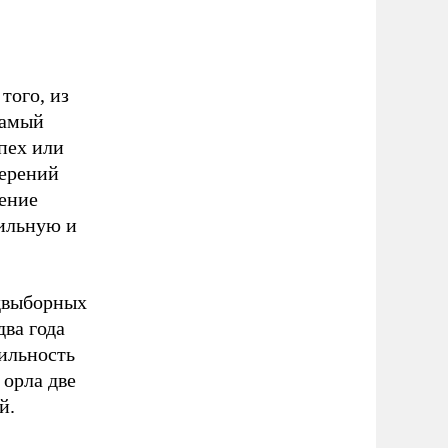
того, из
самый
пех или
мерений
ление
сильную и
едвыборных
два года
ильность
 орла две
й.