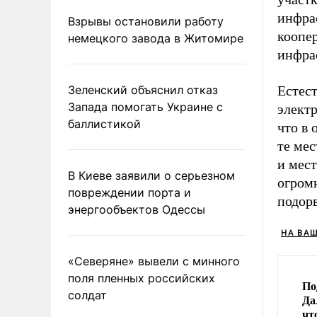
инфрас
Взрывы остановили работу
коопер
немецкого завода в Житомире
инфра
Зеленский объяснил отказ
Естест
Запада помогать Украине с
элект
баллистикой
что в
те мес
и мест
В Киеве заявили о серьезном
огромн
повреждении порта и
подорв
энергообъектов Одессы
НА ВА
«Северяне» вывели с минного
поля пленных российских
По
солдат
Да
чт