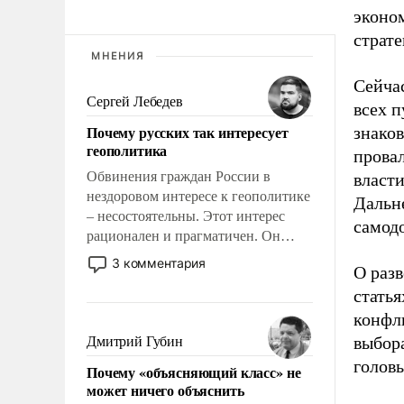
эконо
страте
МНЕНИЯ
Сейчас
Сергей Лебедев
всех 
Почему русских так интересует
знаков
геополитика
прова
Обвинения граждан России в
власти
нездоровом интересе к геополитике
Дальне
– несостоятельны. Этот интерес
самод
рационален и прагматичен. Он
обусловлен тысячелетним опытом
3 комментария
О раз
выживания в крайне непростых
статья
условиях и фундаментальным
знанием, что мировая политика
конфл
имеет свойство заявляться на порог
выбора
Дмитрий Губин
нашего дома.
головы
Почему «объясняющий класс» не
может ничего объяснить