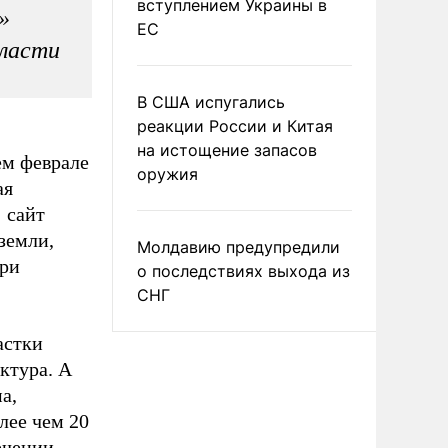
вступлением Украины в
»
ЕС
власти
В США испугались
реакции России и Китая
на истощение запасов
ем феврале
оружия
ая
 сайт
земли,
Молдавию предупредили
при
о последствиях выхода из
СНГ
астки
уктура. А
а,
лее чем 20
ечении