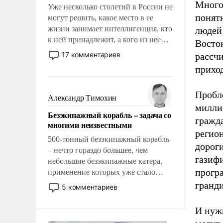
Много
Уже несколько столетий в России не
понят
могут решить, какое место в ее
жизни занимает интеллигенция, кто
людей 
к ней принадлежит, а кого из нее
Восток
исключили с правом
17 комментариев
рассчи
восстановления и без оного. И чем
прихо
она отличается от просто
образованных людей. Иногда
Пробл
казалось, что эти вопросы решены
Александр Тимохин
раз и навсегда, но – нет, не решены.
миллио
Безэкипажный корабль – задача со
гражда
многими неизвестными
регион
500-тонный безэкипажный корабль
дорог
– нечто гораздо большее, чем
газиф
небольшие безэкипажные катера,
програ
применение которых уже стало
обыденностью. Задача по созданию
гранд
5 комментариев
такого корабля очень сложна и
амбициозна. Однако и ее
И нужн
реализация радикально поднимет