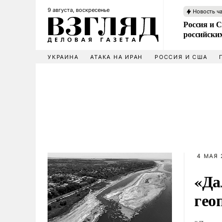
9 августа, воскресенье
Новость ч
Россия и 
российских
УКРАИНА
АТАКА НА ИРАН
РОССИЯ И США
4 МАЯ 
«Да
гео