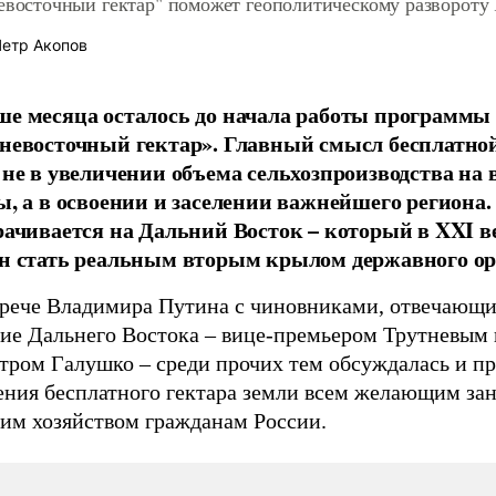
евосточный гектар" поможет геополитическому развороту
етр Акопов
е месяца осталось до начала работы программы
невосточный гектар». Главный смысл бесплатной
 не в увеличении объема сельхозпроизводства на 
ы, а в освоении и заселении важнейшего региона.
рачивается на Дальний Восток – который в XXI в
н стать реальным вторым крылом державного ор
трече Владимира Путина с чиновниками, отвечающи
тие Дальнего Востока – вице-премьером Трутневым 
тром Галушко – среди прочих тем обсуждалась и п
ения бесплатного гектара земли всем желающим зан
ким хозяйством гражданам России.