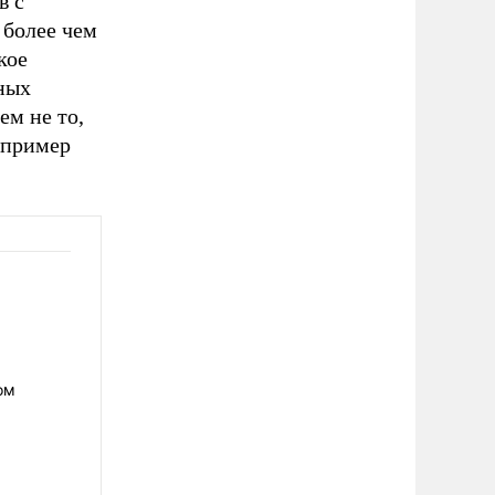
в с
 более чем
кое
ных
ем не то,
апример
ом