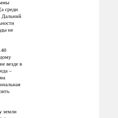
аммы
(а среди
а Дальний
ьности
оды не
140
ждому
не везде в
еда –
мма
ональная
оить
у земли