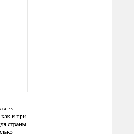
 всех
 как и при
для страны
олько