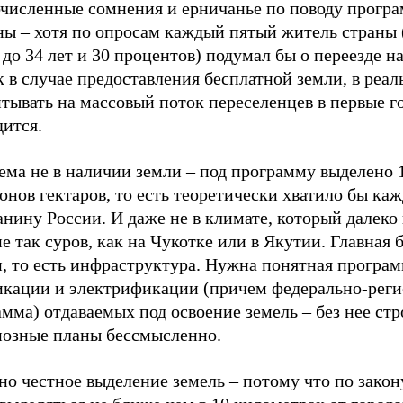
численные сомнения и ерничанье по поводу прогр
ны – хотя по опросам каждый пятый житель страны 
до 34 лет и 30 процентов) подумал бы о переезде н
 в случае предоставления бесплатной земли, в реал
тывать на массовый поток переселенцев в первые г
дится.
ема не в наличии земли – под программу выделено 
нов гектаров, то есть теоретически хватило бы ка
нину России. И даже не в климате, который далеко 
е так суров, как на Чукотке или в Якутии. Главная б
и, то есть инфраструктура. Нужна понятная програ
икации и электрификации (причем федерально-реги
мма) отдаваемых под освоение земель – без нее стр
иозные планы бессмысленно.
о честное выделение земель – потому что по закон