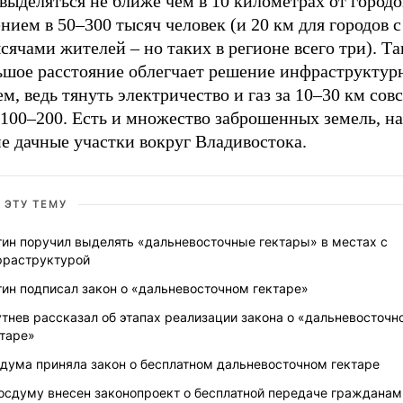
выделяться не ближе чем в 10 километрах от городо
нием в 50–300 тысяч человек (и 20 км для городов с
сячами жителей – но таких в регионе всего три). Та
ьшое расстояние облегчает решение инфраструктур
м, ведь тянуть электричество и газ за 10–30 км совс
 100–200. Есть и множество заброшенных земель, н
е дачные участки вокруг Владивостока.
 ЭТУ ТЕМУ
тин поручил выделять «дальневосточные гектары» в местах с
фраструктурой
ин подписал закон о «дальневосточном гектаре»
тнев рассказал об этапах реализации закона о «дальневосточн
ктаре»
сдума приняла закон о бесплатном дальневосточном гектаре
Госдуму внесен законопроект о бесплатной передаче гражданам