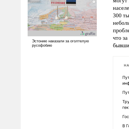
могут 
наши боевые возможности.
населе
300 ты
небол
пробле
что за
бывши
НА
Пу
ин
Пут
Тру
ге
Го
В 