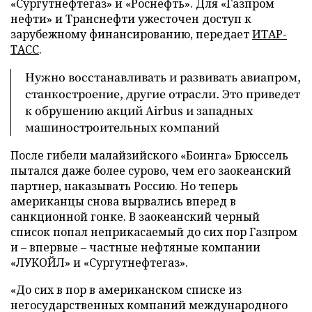
«
Сургутнефтегаз
»
и
«
Роснефть
»
. Для «Газпром
нефти» и Транснефти ужесточен доступ к
зарубежному финансированию, передает
ИТАР-
ТАСС
.
Нужно восстанавливать и развивать авиапром,
станкостроение, другие отрасли. Это приведет
к обрушению акций Airbus и западных
машиностроительных компаний
После гибели малайзийского «Боинга» Брюссель
пытался даже более сурово, чем его заокеанский
партнер, наказывать Россию. Но теперь
американцы снова вырвались вперед в
санкционной гонке. В заокеанский черный
список попал неприкасаемый до сих пор Газпром
и – впервые – частные нефтяные компании
«ЛУКОЙЛ» и «Сургутнефтегаз».
«До сих в пор в американском списке из
негосударственных компаний международного