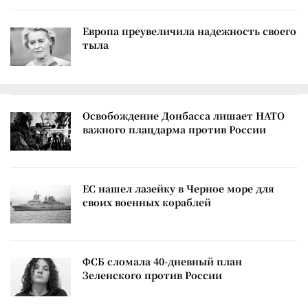
Европа преувеличила надежность своего
тыла
Освобождение Донбасса лишает НАТО
важного плацдарма против России
ЕС нашел лазейку в Черное море для
своих военных кораблей
ФСБ сломала 40-дневный план
Зеленского против России