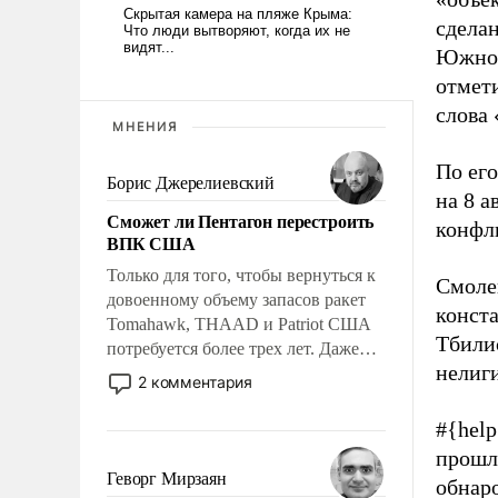
сделан
Южной
отмет
слова 
МНЕНИЯ
По его
Борис Джерелиевский
на 8 
Сможет ли Пентагон перестроить
конфл
ВПК США
Только для того, чтобы вернуться к
Смоле
довоенному объему запасов ракет
конста
Tomahawk, THAAD и Patriot США
Тбили
потребуется более трех лет. Даже
нелиг
небольшая война с Ираном
2 комментария
опустошила американские
арсеналы. Сложившаяся ситуация
#{hel
означает многолетний период
прошл
уязвимости США, например, перед
Геворг Мирзаян
обнаро
Китаем.