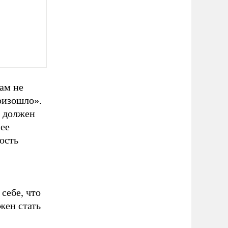
ам не
оизошло».
а должен
ее
ость
себе, что
жен стать