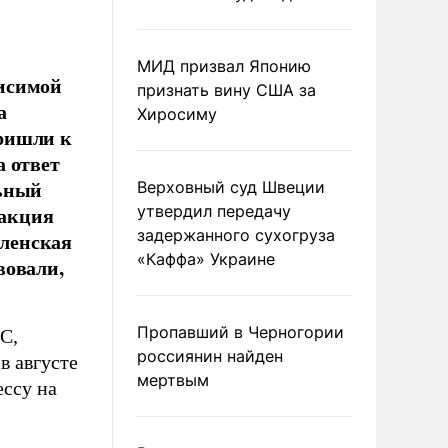
МИД призвал Японию
висимой
признать вину США за
а
Хиросиму
ришли к
а ответ
льный
Верховный суд Швеции
еакция
утвердил передачу
задержанного сухогруза
ленская
«Каффа» Украине
вовали,
Пропавший в Черногории
С,
россиянин найден
в августе
мертвым
ессу на