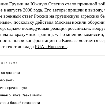
ение Грузии на Южную Осетию стало причиной во
е в августе 2008 года. Его авторы пришли к выводу, 
ле военный ответ России на грузинскую агрессию б
нным», поскольку действия Москвы носили оборон
тер, однако последующая реакция российских воор
ышла за «разумные границы». По мнению комиссии,
ность новой конфронтации на Кавказе «остается се
ет текст доклада
РИА «Новости»
.
 ЭТУ ТЕМУ
 со дня слез
во знать
ит в признанную
авная ошибка Саакашвили
кторы боевой готовности