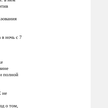
отив
ьзования
 в ночь с 7
же
вине
и полной
 не
од о том,