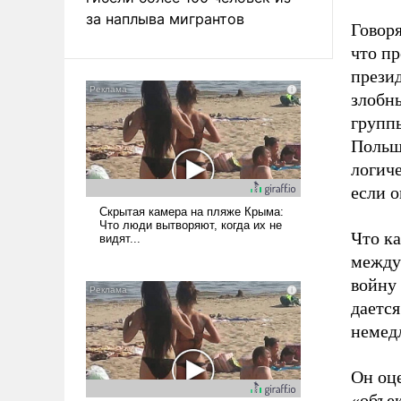
за наплыва мигрантов
Говор
что пр
презид
злобн
группы
Польши
логиче
если о
Что ка
между
войну 
даетс
немедл
Он оц
«объек