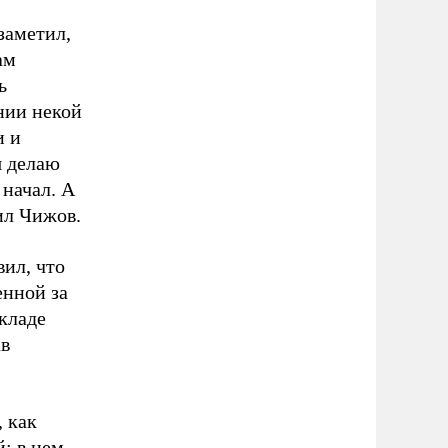
заметил,
ам
ь
нии некой
и и
я делаю
 начал. А
ил Чижов.
вил, что
енной за
окладе
ав
 как
: в нем