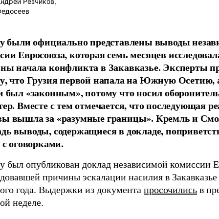
ндрей Резчиков,
Федосеев
ду были официально представлены выводы неза
сии Евросоюза, которая семь месяцев исследовал
ны начала конфликта в Закавказье. Эксперты п
у, что Грузия первой напала на Южную Осетию, 
и был «законным», потому что носил обороните
тер. Вместе с тем отмечается, что последующая р
ы вышла за «разумные границы». Кремль и Смо
дь выводы, содержащиеся в докладе, поприветст
 с оговорками.
ду был опубликован доклад независимой комиссии Е
довавшей причины эскалации насилия в Закавказье 
ого года. Выдержки из документа
просочились
в пр
ой неделе.