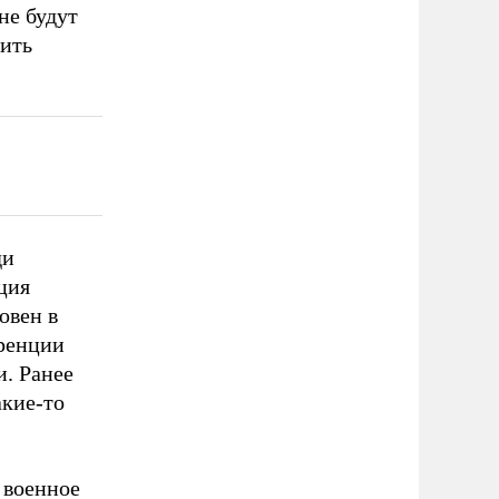
не будут
рить
ди
ция
овен в
еренции
и. Ранее
акие-то
 военное