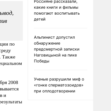
Россияне рассказали,
какие книги и фильмы
вывод,
помогают воспитывать
детей
тив
Альпинист допустил
обнаружение
ации по
предсмертной записки
среду
Наговицыной на пике
. Также
Победы
пециальном
Ученые разрушили миф о
бря 2008
«гонке сперматозоидов»
овывается
при оплодотворении
в и
результаты