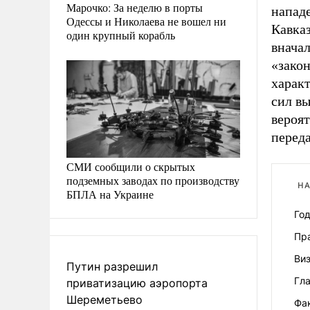
Марочко: За неделю в порты
напад
Одессы и Николаева не вошел ни
Кавказ
один крупный корабль
внача
«зако
харак
сил в
вероят
переда
СМИ сообщили о скрытых
подземных заводах по производству
НА
БПЛА на Украине
Год
Пра
Виз
Путин разрешил
Гл
приватизацию аэропорта
Шереметьево
Фа