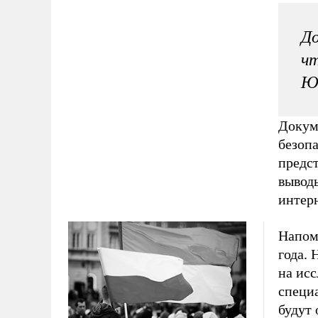
До
чт
Ю
Докум
безопа
предс
вывод
интерн
Напом
года. 
на исс
специа
будут 