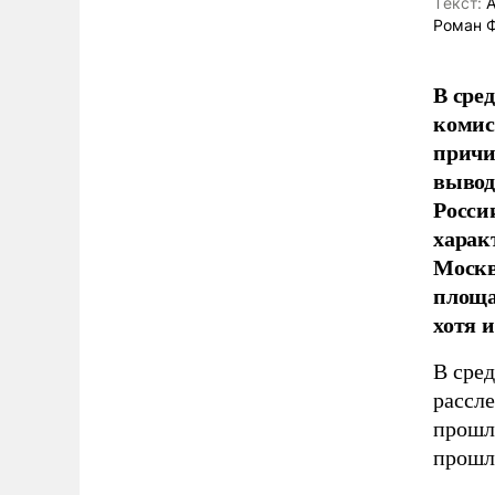
Tекст:
А
Роман 
В сре
комис
причи
вывод
Росси
харак
Москв
площа
хотя и
В сре
рассле
прошл
прошл