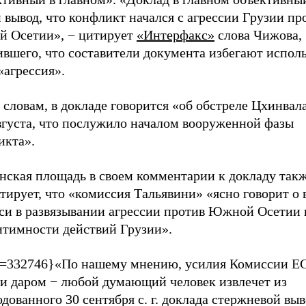
 вывод, что конфликт начался с агрессии Грузии пр
 Осетии», − цитирует
«Интерфакс»
слова Чижова,
ившего, что составители документа избегают испол
«агрессия».
 словам, в докладе говорится «об обстреле Цхинвала
августа, что послужило началом вооруженной фазы
икта».
нская площадь в своем комментарии к докладу так
тирует, что «комиссия Тальявини» «ясно говорит о 
си в развязывании агрессии против Южной Осетии 
итимности действий Грузии».
p=332746}«По нашему мнению, усилия Комиссии ЕС
и даром − любой думающий человек извлечет из
дованного 30 сентября с. г. доклада стержневой выв