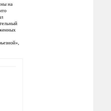
йны на
что
ыл
ительный
уженных
рьезной»,