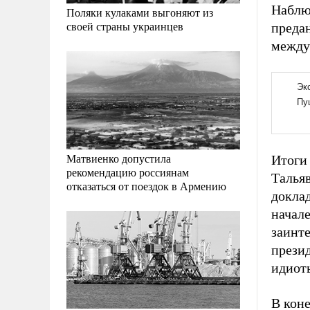
Наблюд
Поляки кулаками выгоняют из
своей страны украинцев
преда
между
Матвиенко допустила
Итоги
рекомендацию россиянам
Тальяв
отказаться от поездок в Армению
доклад
начал
заинт
прези
идиоты
В коне