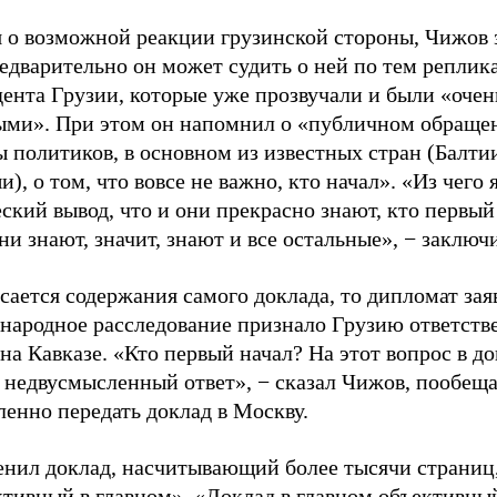
я о возможной реакции грузинской стороны, Чижов 
едварительно он может судить о ней по тем реплик
ента Грузии, которые уже прозвучали и были «очен
ыми». При этом он напомнил о «публичном обраще
 политиков, в основном из известных стран (Балти
), о том, что вовсе не важно, кто начал». «Из чего 
ский вывод, что и они прекрасно знают, кто первый
ни знают, значит, знают и все остальные», − заключ
сается содержания самого доклада, то дипломат зая
народное расследование признало Грузию ответств
на Кавказе. «Кто первый начал? На этот вопрос в д
я недвусмысленный ответ», − сказал Чижов, пообещ
енно передать доклад в Москву.
енил доклад, насчитывающий более тысячи страниц,
тивный в главном». «Доклад в главном объективный