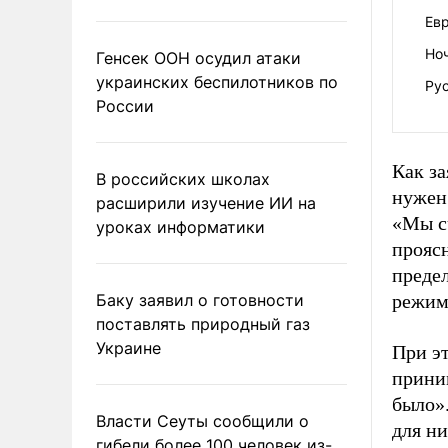
Ев
Но
Генсек ООН осудил атаки
украинских беспилотников по
Рус
России
Как з
В российских школах
нужен 
расширили изучение ИИ на
«Мы с
уроках информатики
прояс
преде
Баку заявил о готовности
режима
поставлять природный газ
Украине
При эт
приним
было».
Власти Сеуты сообщили о
для н
гибели более 100 человек из-