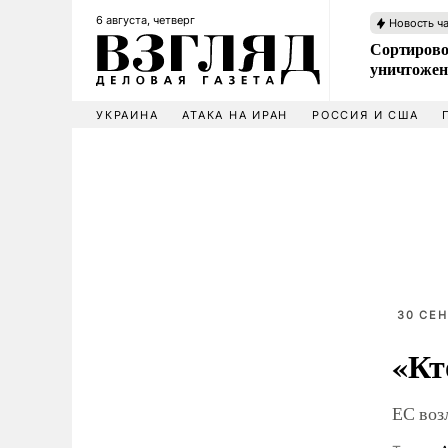
6 августа, четверг
Новость ч
Сортирово
уничтожен
УКРАИНА
АТАКА НА ИРАН
РОССИЯ И США
30 СЕН
«Кт
ЕС воз