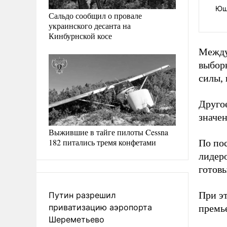
Ющ
Сальдо сообщил о провале
украинского десанта на
Кинбурнской косе
Между
выбор
силы,
Другое
значен
Выжившие в тайге пилоты Cessna
182 питались тремя конфетами
По по
лидер
готов
При эт
Путин разрешил
приватизацию аэропорта
премь
Шереметьево