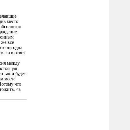
делавшие
див место
 абсолютно
ерждение
ционным
 же все
что ни одна
олка в ответ
асия между
настоящая
 так и будет.
ом месте
 Потому что
тожить. <a