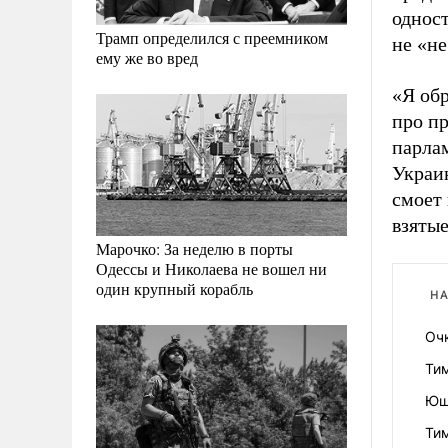
однос
Трамп определился с преемником
не «не
ему же во вред
«Я обр
про п
парла
Украин
смоет 
взятые
Марочко: За неделю в порты
Одессы и Николаева не вошел ни
один крупный корабль
НА
Оч
Тим
Ющ
Ти