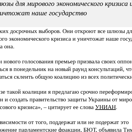
юзы для мирового экономического кризиса 
ничтожат наше государство
ких досрочных выборов. Они откроют все шлюзы д
го экономического кризиса и уничтожат наше госуд
а она.
н нового голосования премьер призвала своих оппо
ься в понедельник на новый раунд консультаций, ч
аться склеить общую коалицию из всех политически
азе такой коалиции я предлагаю срочно переформир
н и создать правительство защиты Украины от миро
ового кризиса», – цитирует ее слова
УНИАН
.
висимости от того, поддержат или не подержат это
ожение парламентские фракции, БЮТ, объявила Ти