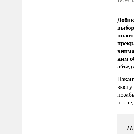
Tекст:
Ю
Добив
выбор
полит
прекр
внима
ним о
объеди
Накан
выступ
позаб
после
Ни