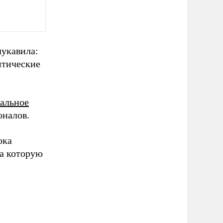
лукавила:
итические
альное
оналов.
ока
за которую