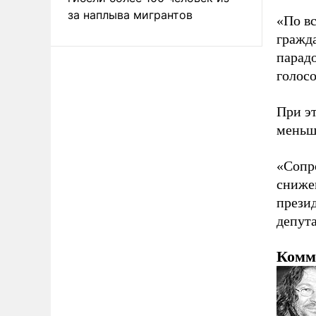
за наплыва мигрантов
«По в
гражда
парад
голосо
При э
меньше
«Сопро
сниже
презид
депута
Комм