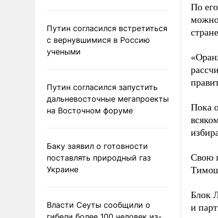
По ег
можно
Путин согласился встретиться
стране
с вернувшимися в Россию
учеными
«Оран
рассчи
правит
Путин согласился запустить
дальневосточные мегапроекты
Пока о
на Восточном форуме
всяко
избира
Баку заявил о готовности
Свою 
поставлять природный газ
Украине
Тимош
Блок Л
Власти Сеуты сообщили о
и парт
гибели более 100 человек из-