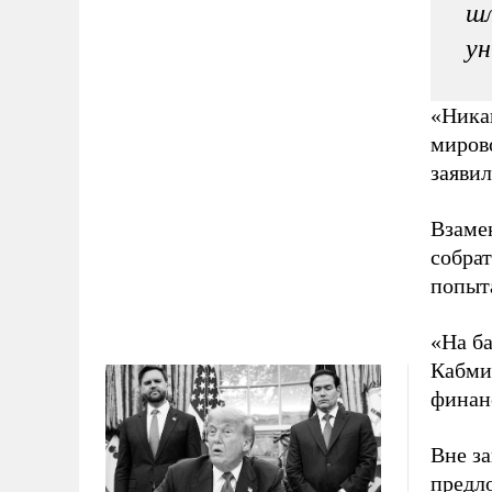
шл
у
«Ника
мирово
заявил
Взаме
собрат
попыт
«На б
Кабми
финанс
Вне за
предл