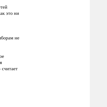
етей
ак это ни
ыборам не
ое
я
 считает