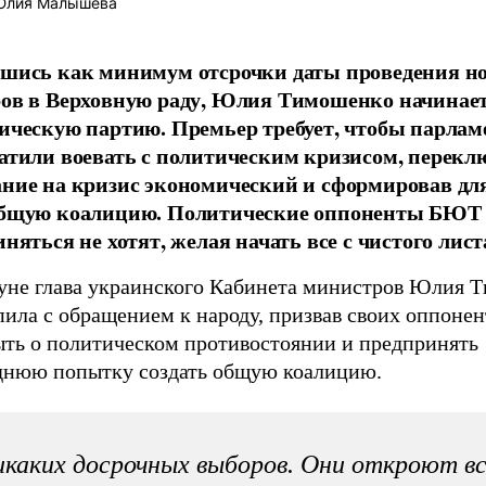
лия Малышева
шись как минимум отсрочки даты проведения н
ов в Верховную раду, Юлия Тимошенко начинае
ическую партию. Премьер требует, чтобы парла
атили воевать с политическим кризисом, перекл
ние на кризис экономический и сформировав для
бщую коалицию. Политические оппоненты БЮТ
няться не хотят, желая начать все с чистого лист
уне глава украинского Кабинета министров Юлия 
ила с обращением к народу, призвав своих оппонен
ыть о политическом противостоянии и предпринять
днюю попытку создать общую коалицию.
каких досрочных выборов. Они откроют в