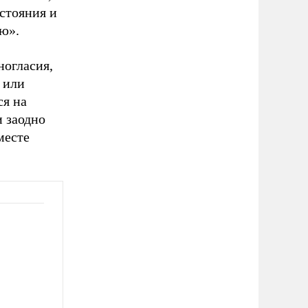
стояния и
ю».
ногласия,
 или
ся на
и заодно
месте