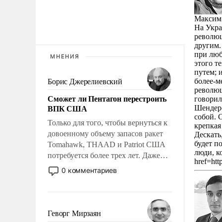
Максим 
На Укра
революц
другим.
при люб
МНЕНИЯ
этого т
путем; 
более-м
Борис Джерелиевский
революц
Сможет ли Пентагон перестроить
говорил
ВПК США
Шендеро
собой. 
Только для того, чтобы вернуться к
крепкая
довоенному объему запасов ракет
Дескать,
будет п
Tomahawk, THAAD и Patriot США
люди, к
потребуется более трех лет. Даже
href=htt
небольшая война с Ираном
0 комментариев
опустошила американские
арсеналы. Сложившаяся ситуация
означает многолетний период
уязвимости США, например, перед
Геворг Мирзаян
Китаем.