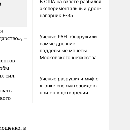
В США на взлете разбился
и
экспериментальный дрон-
напарник F-35
ля
Ученые РАН обнаружили
арство», –
самые древние
поддельные монеты
Московского княжества
нентов
тобы
х сил.
Ученые разрушили миф о
«гонке сперматозоидов»
овать
при оплодотворении
вого
мошенко, в