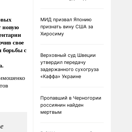
овых
МИД призвал Японию
т новую
признать вину США за
ментарии
Хиросиму
ючив свое
 борьбы с
Верховный суд Швеции
утвердил передачу
а.
задержанного сухогруза
«Каффа» Украине
Тимошенко
тов
Пропавший в Черногории
россиянин найден
мертвым
се