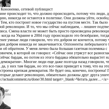
Кононенко, сетевой публицист
ине происходит то, что должно происходить, потому что люди, 
ию, никогда не остаются в политике. Они должны уйти, освобо
 Тем, кто построит новое государство на пустом месте. Так было
ой революции. И то, что мы сейчас наблюдаем, – лишнее подтв
езиса. Смена власти не может быть просто произведена револю
и когда на Украине в 2004 году происходило это безобразие, тогда
енее умные люди говорили, что это добром не кончится, потому 
ия добром никогда не заканчивается. Оппоненты либерального т
и об обратном. У меня лично была большая газетная полемика с
вичем, в которой он говорил: «Сейчас они утрясут все разногл
Сейчас бардак, но потом из этого бардака обязательно вырастет 
 демократия». Многие люди еще даже полгода назад говорили, что
 да, у них там бардак, но это все-таки приведет к тому, что на эт
остроена крепкая демократия. Не будет она, конечно, построена!
оторые делают революцию, обязательно должны друг друга унич
p://actualcomment.ru/done/30.html target=_blank>Читать далее…</a>