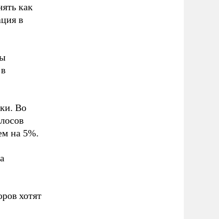
ять как
ция в
Мы
 в
ки. Во
олосов
ем на 5%.
а
оров хотят