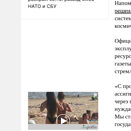
Напом
НАТО и СБУ
решен
систе
космич
Офици
экспл
ресурс
газет
стрем
«С про
ассиг
через 
нужда
Мы ст
госуда