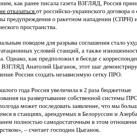
ним, как ранее писала газета ВЗГЛЯД, Россия прин
ие отказаться
от российско-украинского договора о 
мы предупреждения о ракетном нападении (СПРН) и
еского пространства.
альным поводом для разрыва соглашения стало ух
уатационных условий станций, а также изношенност
а. Однако, как предположил в беседе с корреспонд
ы ВЗГЛЯД Анатолий Цыганок, этот шаг демонстриру
ление России создать независимую сетку ПРО.
шлого года Россия увеличила в 2 раза бюджетные
нования на развертывание собственной системы ПРО
полгода может последовать заявление, что мы больш
емся в станциях, арендуемых в Белоруссии и Азерб
анем полностью самодостаточным в этом отношени
рством», – считает господин Цыганок.