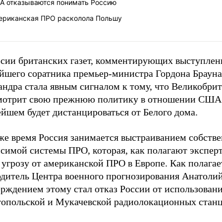
А отказываются понимать Россию
ериканская ПРО расколола Польшу
рсии британских газет, комментирующих выступлен
йшего соратника премьер-министра Гордона Брауна
андра стала явным сигналом к тому, что Великобри
мотрит свою прежнюю политику в отношении США 
йшем будет дистанцироваться от Белого дома.
 же время Россия занимается выстраиванием собств
симой системы ПРО, которая, как полагают эксперт
 угрозу от американской ПРО в Европе. Как полагае
одитель Центра военного прогнозирования Анатоли
ерждением этому стал отказ России от использован
топольской и Мукачевской радиолокационных станц