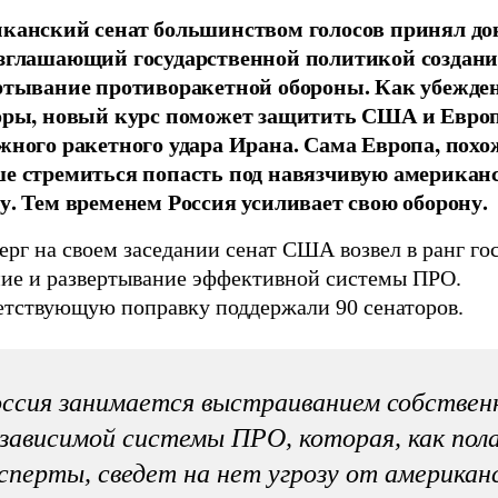
канский сенат большинством голосов принял до
зглашающий государственной политикой создани
ртывание противоракетной обороны. Как убежде
оры, новый курс поможет защитить США и Европ
жного ракетного удара Ирана. Сама Европа, похож
е стремиться попасть под навязчивую американ
у. Тем временем Россия усиливает свою оборону.
ерг на своем заседании сенат США возвел в ранг г
ние и развертывание эффективной системы ПРО.
етствующую поправку поддержали 90 сенаторов.
ссия занимается выстраиванием собствен
зависимой системы ПРО, которая, как по
сперты, сведет на нет угрозу от американ