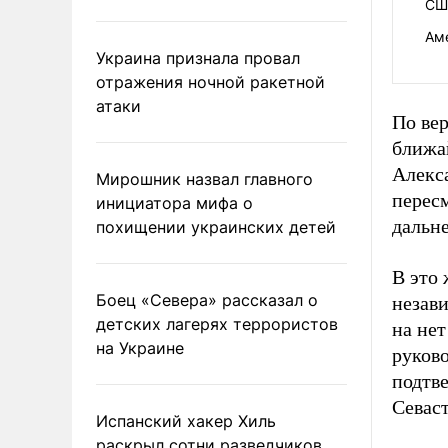
СШ
Ам
Украина признала провал
отражения ночной ракетной
атаки
По ве
ближа
Алекс
Мирошник назвал главного
перес
инициатора мифа о
дальне
похищении украинских детей
В это
Боец «Севера» рассказал о
незави
детских лагерях террористов
на нет
на Украине
руков
подтв
Севас
Испанский хакер Хиль
раскрыл сотни разведчиков