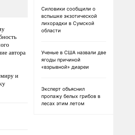
Силовики сообщили о
вспышке экзотической
лихорадки в Сумской
му
области
бность
ного
ние автора
Ученые в США назвали две
ягоды причиной
«взрывной» диареи
 миру и
ку
Эксперт объяснил
пропажу белых грибов в
лесах этим летом