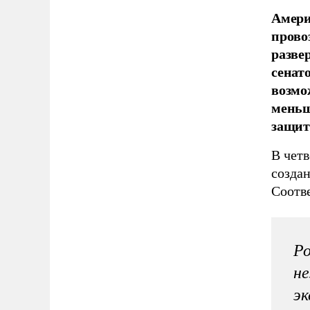
Амери
прово
разве
сенат
возмо
меньш
защит
В четв
созда
Соотв
Ро
не
эк