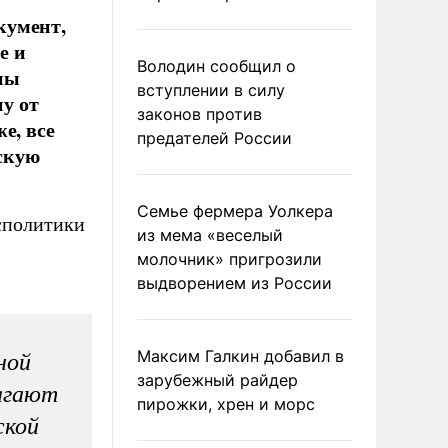
кумент,
е и
Володин сообщил о
ны
вступлении в силу
у от
законов против
е, все
предателей России
скую
Семье фермера Уолкера
осполитики
из мема «веселый
молочник» пригрозили
выдворением из России
Максим Галкин добавил в
ной
зарубежный райдер
лагают
пирожки, хрен и морс
ской