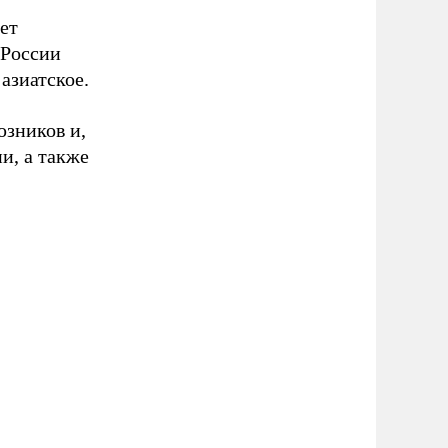
ет
 России
азиатское.
юзников и,
и, а также