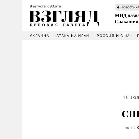
8 августа, суббота
Новость ч
МИД назва
Саакашвил
УКРАИНА
АТАКА НА ИРАН
РОССИЯ И США
13 ИЮЛ
США
Tекст:
Ю