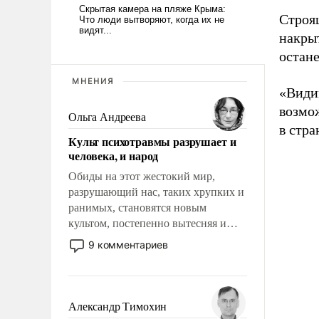
Строя
накрыт
остане
МНЕНИЯ
«Види
возмо
Ольга Андреева
в стр
Культ психотравмы разрушает и
человека, и народ
Обиды на этот жестокий мир,
разрушающий нас, таких хрупких и
ранимых, становятся новым
культом, постепенно вытесняя и
отменяя традиционное требование к
9 комментариев
человеку – быть мужественным и
твердым под ударами судьбы, брать
на себя ответственность, помогать
слабым, идти вперед и
Александр Тимохин
адаптироваться.