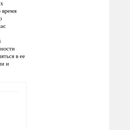
их
 время
о
лас
й
бности
яться в ее
ми и