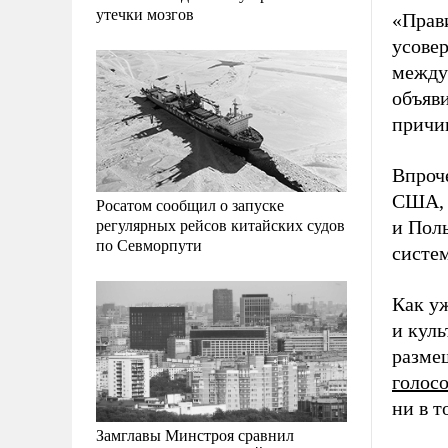
утечки мозгов
«Прав
усове
между
объяв
причи
Впроч
США, 
Росатом сообщил о запуске
регулярных рейсов китайских судов
и Пол
по Севморпути
систе
Как у
и куль
разме
голос
ни в т
Замглавы Минстроя сравнил