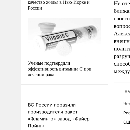
качество жилья в Нью-Йорке и
Не оч
России
ближа
своег
вопро
Алекс
внешн
полити
разруш
Ученые подтвердили
способ
эффективность витамина C при
между
лечении рака
НА
Че
ВС России поразили
производителя ракет
Ро
«Фламинго» завод «Файер
СШ
Пойнт»