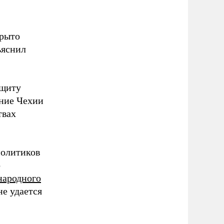
крыто
ъяснил
ащиту
ение Чехии
твах
политиков
о
народного
не удается