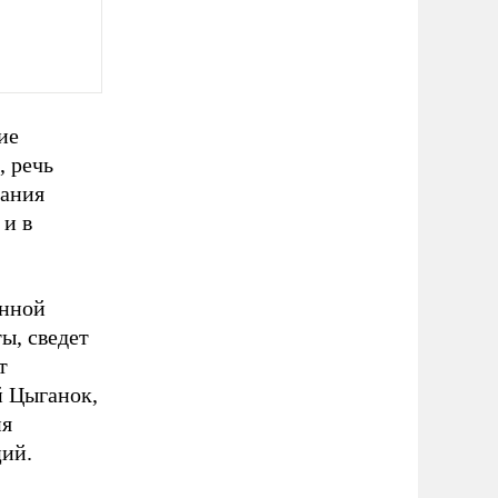
ие
, речь
тания
и в
енной
ы, сведет
т
й Цыганок,
ия
ий.