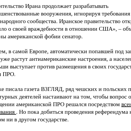
ительство Ирана продолжает разрабатывать
ршенствованные вооружения, игнорируя требования
народного сообщества. Иранское правительство от
ило о своей враждебности в отношении США», – об
ны американской фобии сенатор.
ем, в самой Европе, автоматически попавшей под з
уже растут антиамериканские настроения, а насел
ьши выступает против размещения в своих государс
м ПРО.
же писала газета ВЗГЛЯД, ряд чешских и польских 
турных деятелей настаивают на том, чтобы вопрос 
щении американской ПРО решался посредством
все
ования
. Но пока добиться проведения референдума 
ом ни в другом государстве.