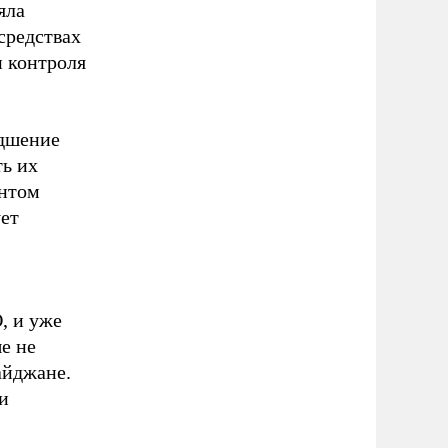
яла
средствах
 контроля
удшение
ь их
ентом
ет
, и уже
е не
айджане.
и