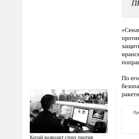
ПР
«Сенат
проти
защит
иранс
попра
По ег
безопа
ракет
Китай возводит стену против