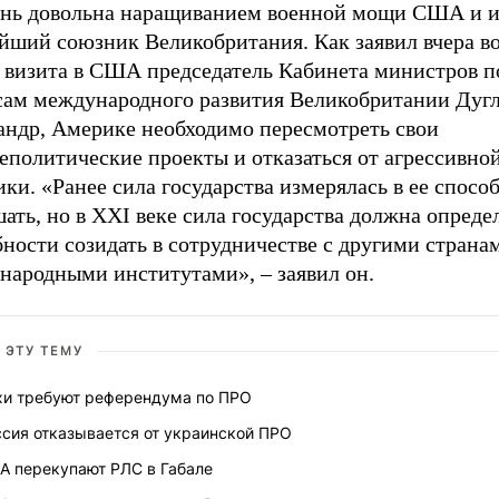
ень довольна наращиванием военной мощи США и 
йший союзник Великобритания. Как заявил вчера во
о визита в США председатель Кабинета министров п
сам международного развития Великобритании Дуг
андр, Америке необходимо пересмотреть свои
еполитические проекты и отказаться от агрессивно
ки. «Ранее сила государства измерялась в ее спосо
ать, но в XXI веке сила государства должна определ
ности созидать в сотрудничестве с другими страна
народными институтами», – заявил он.
 ЭТУ ТЕМУ
хи требуют референдума по ПРО
ссия отказывается от украинской ПРО
А перекупают РЛС в Габале