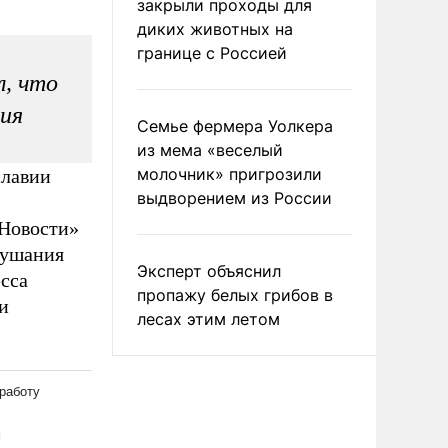
закрыли проходы для
диких животных на
границе с Россией
л, что
ия
Семье фермера Уолкера
из мема «веселый
молочник» пригрозили
славии
выдворением из России
Новости»
лушания
Эксперт объяснил
сса
пропажу белых грибов в
и
лесах этим летом