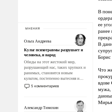
В поне
ордер
ее уго
МНЕНИЯ
ранее 
прекр
Ольга Андреева
В дан
Культ психотравмы разрушает и
супру
человека, и народ
Борис 
Обиды на этот жестокий мир,
разрушающий нас, таких хрупких и
Что же
ранимых, становятся новым
прокур
культом, постепенно вытесняя и
вдове
отменяя традиционное требование к
5 комментариев
мужа,
человеку – быть мужественным и
твердым под ударами судьбы, брать
данным
на себя ответственность, помогать
Мирья
слабым, идти вперед и
Александр Тимохин
адаптироваться.