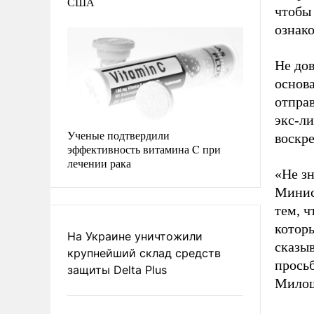
США
чтобы 
ознако
Не дов
основ
отпра
экс-ли
Ученые подтвердили
воскре
эффективность витамина C при
лечении рака
«Не зн
Минис
тем, 
котор
На Украине уничтожили
сказыв
крупнейший склад средств
прось
защиты Delta Plus
Милош