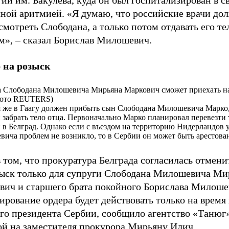
ии им. Бакулева, куда он был госпитализирован в св
чной аритмией. «Я думаю, что российские врачи до
смотреть Слободана, а только потом отдавать его те
м», – сказал Борислав Милошевич.
 на розыск
 Слободана Милошевича Мирьяна Маркович сможет приехать н
фото REUTERS)
 же в Гаагу должен прибыть сын Слободана Милошевича Марко
 забрать тело отца. Первоначально Марко планировал перевезти 
 в Белград. Однако если с въездом на территорию Нидерландов 
ича проблем не возникло, то в Сербии он может быть арестова
 том, что прокуратура Белграда согласилась отмени
зыск только для супруги Слободана Милошевича М
вич и старшего брата покойного Борислава Милоше
рование ордера будет действовать только на время
го президента Сербии, сообщило агентство «Танюг»
ой на заместителя прокурора Мирьяну Илич.