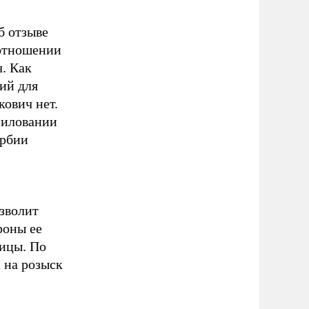
б отзыве
 отношении
ч. Как
ий для
ович нет.
миловании
ербии
озволит
роны ее
ницы. По
 на розыск