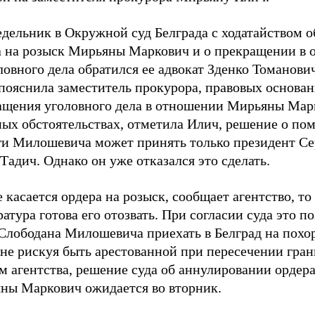
дельник в Окружной суд Белграда с ходатайством о
а на розыск Мирьяны Маркович и о прекращении в
ловного дела обратился ее адвокат Зденко Томанови
пояснила заместитель прокурора, правовых основан
ащения уголовного дела в отношении Мирьяны Марк
ных обстоятельствах, отметила Илич, решение о по
ги Милошевича может принять только президент С
Тадич. Однако он уже отказался это сделать.
 касается ордера на розыск, сообщает агентство, то
атура готова его отозвать. При согласии суда это п
 Слободана Милошевича приехать в Белград на похо
 не рискуя быть арестованной при пересечении гра
 агентства, решение суда об аннулировании ордера
ны Маркович ожидается во вторник.