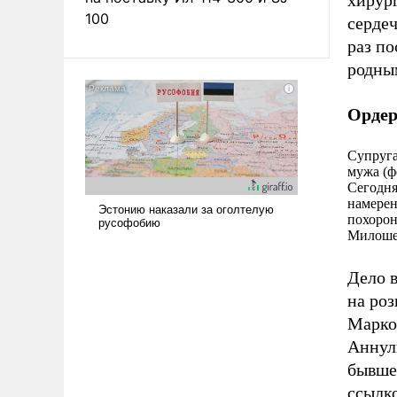
хирург
100
серде
раз по
родны
Ордер
Супруга
мужа (
Сегодня
намерен
похорон
Милошев
Дело в
на ро
Марко
Аннули
бывше
ссылк