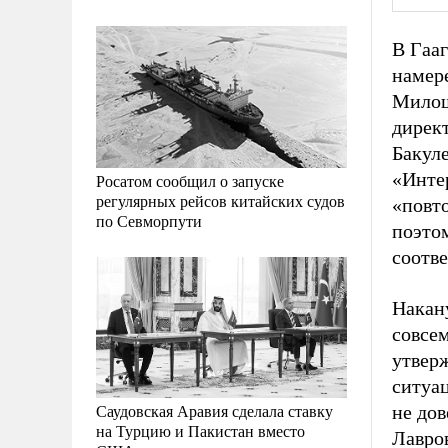
В Гааг
намер
Милош
дирек
Бакуле
«Инте
Росатом сообщил о запуске
регулярных рейсов китайских судов
«повт
по Севморпути
поэто
соотв
Накан
совсем
утвер
ситуац
Саудовская Аравия сделала ставку
не дов
на Турцию и Пакистан вместо
Лавров