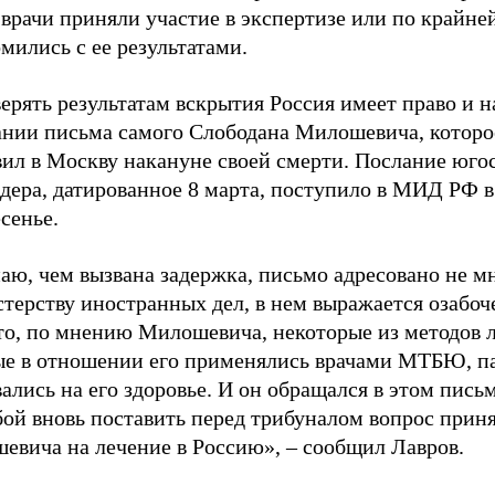
врачи приняли участие в экспертизе или по крайне
мились с ее результатами.
ерять результатам вскрытия Россия имеет право и н
ании письма самого Слободана Милошевича, которо
вил в Москву накануне своей смерти. Послание юго
дера, датированное 8 марта, поступило в МИД РФ в
сенье.
аю, чем вызвана задержка, письмо адресовано не мн
терству иностранных дел, в нем выражается озабоч
что, по мнению Милошевича, некоторые из методов 
ые в отношении его применялись врачами МТБЮ, п
ались на его здоровье. И он обращался в этом письм
бой вновь поставить перед трибуналом вопрос прин
евича на лечение в Россию», – сообщил Лавров.