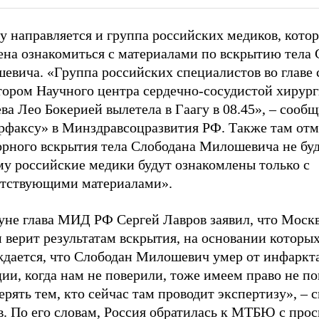
у направляется и группа российских медиков, котор
ена ознакомиться с материалами по вскрытию тела 
евича. «Группа российских специалистов во главе 
тором Научного центра сердечно-сосудистой хирур
ва Лео Бокерией вылетела в Гаагу в 08.45», – сооб
рфаксу» в Минздравсоцразвития РФ. Также там отм
орного вскрытия тела Слободана Милошевича не буд
му российские медики будут ознакомлены только с
етствующими материалами».
уне глава МИД РФ Сергей Лавров заявил, что Москв
 верит результатам вскрытия, на основании которы
ждается, что Слободан Милошевич умер от инфаркт
ии, когда нам не поверили, тоже имеем право не по
ерять тем, кто сейчас там проводит экспертизу», – с
. По его словам, Россия обратилась к МТБЮ с прос