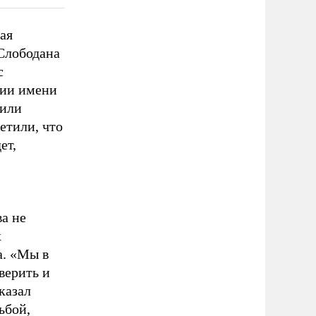
ая
Слободана
с
гии имени
щили
етили, что
ет,
а не
х
а. «Мы в
верить и
казал
ьбой,