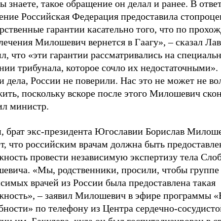
ы знаете, такое обращение он делал и ранее. В ответ
ение Российская Федерация предоставила стопроц
рственные гарантии касательно того, что по прохо
лечения Милошевич вернется в Гаагу», – сказал Лав
л, что «эти гарантии рассматривались на специаль
нии трибунала, которое сочло их недостаточными». 
и дела, России не поверили. Нас это не может не во
ить, поскольку вскоре после этого Милошевич скон
ил министр.
и, брат экс-президента Югославии Борислав Милош
т, что российским врачам должна быть предоставле
жность провести независимую экспертизу тела Сло
евича. «Мы, родственники, просили, чтобы группе
симых врачей из России была предоставлена такая
жность», – заявил Милошевич в эфире программы «
бности» по телефону из Центра сердечно-сосудисто