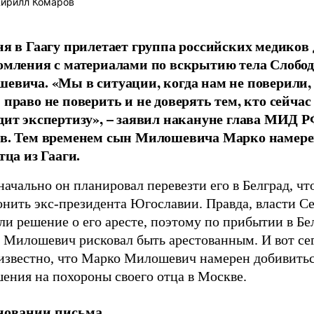
ирилл Комаров
ня в Гаагу прилетает группа российских медиков 
омления с материалами по вскрытию тела Слобо
евича. «Мы в ситуации, когда нам не поверили,
 право не поверить и не доверять тем, кто сейчас
дит экспертизу», – заявил накануне глава МИД Р
в. Тем временем сын Милошевича Марко намере
тца из Гааги.
ачально он планировал перевезти его в Белград, чт
онить экс-президента Югославии. Правда, власти С
ли решение о его аресте, поэтому по прибытии в Бе
 Милошевич рисковал быть арестованным. И вот се
 известно, что Марко Милошевич намерен добивить
ения на похороны своего отца в Москве.
новании письма