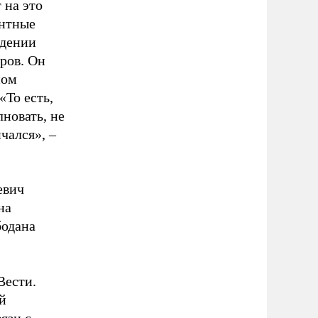
 на это
ентные
ждении
ров. Он
ном
«То есть,
лновать, не
чался», –
евич
на
бодана
Вести.
й