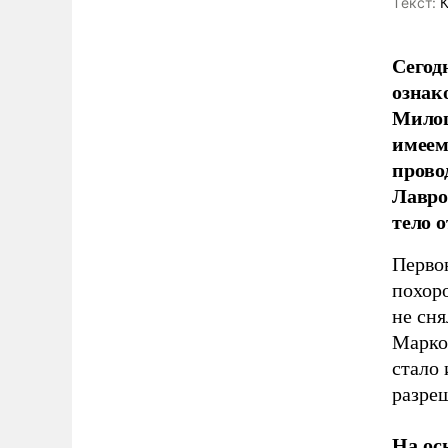
Tекст:
К
Сегод
ознак
Милош
имеем
прово
Лавро
тело о
Первон
похор
не сня
Марко
стало
разреш
На ос