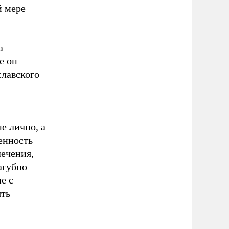
й мере
а
е он
славского
е лично, а
енность
лечения,
агубно
е с
ять