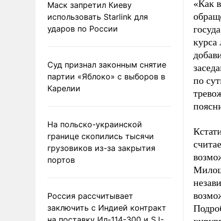
«Как в
Маск запретил Киеву
обращ
использовать Starlink для
ударов по России
госуда
курса 
добави
Суд признал законным снятие
заседа
партии «Яблоко» с выборов в
по сут
Карелии
тревож
поясн
На польско-украинской
Кстат
границе скопились тысячи
считае
грузовиков из-за закрытия
возмо
портов
Милош
незави
возмо
Россия рассчитывает
заключить с Индией контракт
Подро
на поставку Ил-114-300 и SJ-