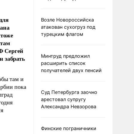
для
Возле Новороссийска
дана
атакован сухогруз под
 тоже
турецким флагом
 там
Ф Сергей
Минтруд предложил
н забрать
расширить список
получателей двух пенсий
обы там и
ербии пока
Суд Петербурга заочно
лград
арестовал супругу
годня
Александра Невзорова
ся
Финские пограничники