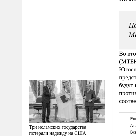
На
Мо
Во вт
(МТБЮ
Югосл
предс
будут
проти
соотв
Три исламских государства
потеряли надежду на США