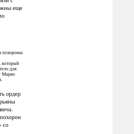
язи с
лжны еще
ло
а похороны
, который
тело для
у Марко
н.
ть ордер
ирьяны
вича.
 похорон
 со