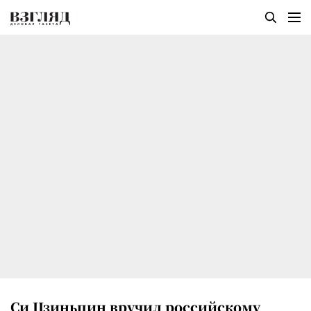
Си Цзиньпин вручил российскому