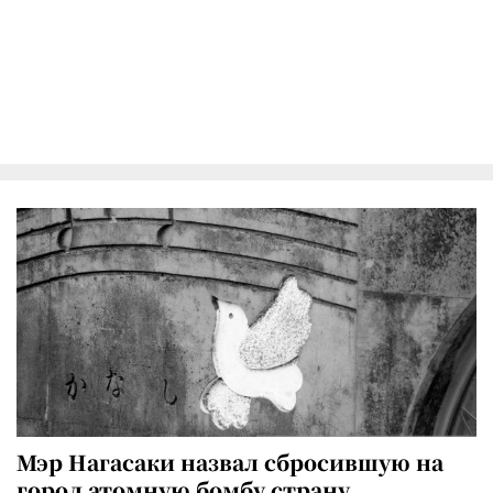
Мэр Нагасаки назвал сбросившую на
город атомную бомбу страну