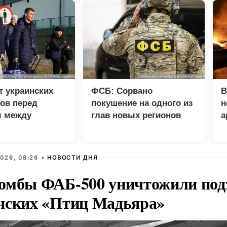
т украинских
ФСБ: Сорвано
В
ов перед
покушение на одного из
н
 между
глав новых регионов
а
 и фронтом
026, 08:26 •
НОВОСТИ ДНЯ
омбы ФАБ-500 уничтожили под
нских «Птиц Мадьяра»