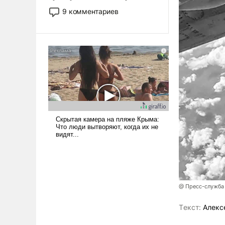
двигаемся по пути
9 комментариев
революционных изменений.
То, что несколько лет назад
было образом для
псевдонаучной фантастики,
стало всерьез обсуждаемой
идеей.
@ Пресс-служба
Tекст:
Алекс