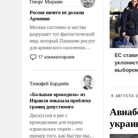
Геворг Мирзаян
означает многолетний период
Россия ничего не должна
уязвимости США, например,
Армении
перед Китаем.
Москва системно и жестко
разрушает тот фантастический
мир, который Пашинян рисует
для армянского населения.
Мир, где политические
ЕС стави
17 комментариев
прожекты будут безусловно
уклонист
оплачиваться за счет
выбором
российских
нищетой
налогоплательщиков и где
Тимофей Бордачёв
Еревану за свои поступки не
«Большая крокодила» из
нужно отвечать.
6 АВГУСТА 2
Израиля показала проблему
границ допустимого
Авиаб
Дискуссия о рве с
украи
крокодилами для охраны
израильских тюрем – это
пример того, как быстро мы