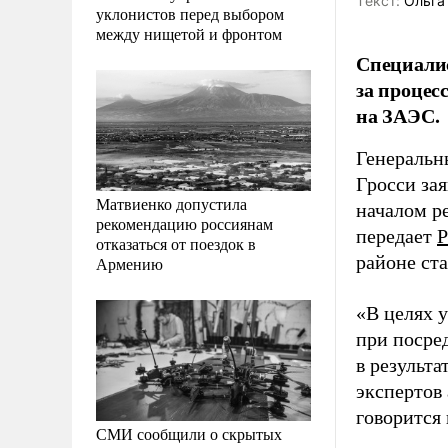
Tекст:
Ольга
уклонистов перед выбором
между нищетой и фронтом
Специалис
за процес
на ЗАЭС.
Генеральн
Гросси за
Матвиенко допустила
началом р
рекомендацию россиянам
передает
Р
отказаться от поездок в
районе ст
Армению
«В целях 
при посре
в результ
экспертов
говорится 
СМИ сообщили о скрытых