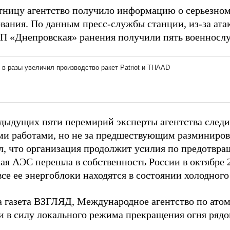
ятницу агентство получило информацию о серьезно
вания. По данным пресс-службы станции, из-за ата
П «Днепровская» ранения получили пять военносл
едыдущих пяти перемирий эксперты агентства следи
и работами, но не за предшествующим разминиров
л, что организация продолжит усилия по предотвра
я АЭС перешла в собственность России в октябре 20
все ее энергоблоки находятся в состоянии холодного
а газета ВЗГЛЯД, Международное агентство по ато
и в силу локального режима прекращения огня рядо