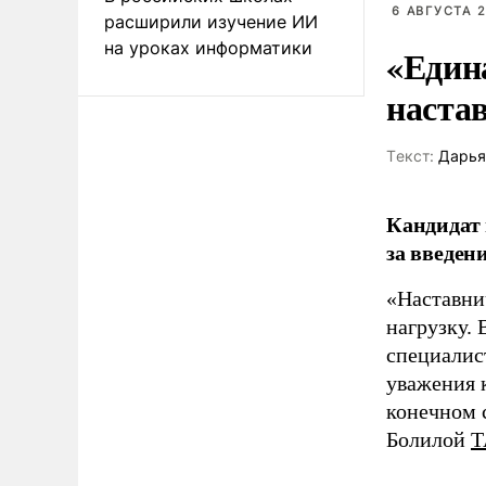
6 АВГУСТА 2
расширили изучение ИИ
на уроках информатики
«Един
наста
Tекст:
Дарья
Кандидат 
за введен
«Наставни
нагрузку. 
специалис
уважения к
конечном с
Болилой
Т