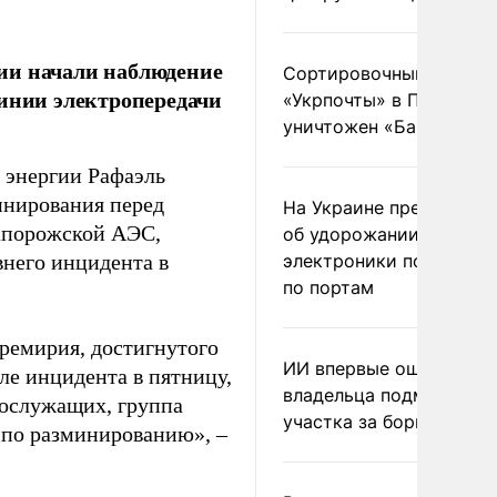
ии начали наблюдение
Сортировочный пункт
линии электропередачи
«Укрпочты» в Павлогра
уничтожен «Бандероль
 энергии Рафаэль
инирования перед
На Украине предупреди
Запорожской АЭС,
об удорожании китайс
внего инцидента в
электроники после уда
по портам
ремирия, достигнутого
ИИ впервые оштрафова
е инцидента в пятницу,
владельца подмосковн
нослужащих, группа
участка за борщевик
т по разминированию», –