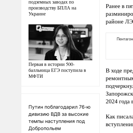
подземных заводах по
Ранее в п
производству БПЛА на
Украине
разминиро
районе ЛЭ
Первая в истории 500-
балльница ЕГЭ поступила в
В ходе пр
МФТИ
ремонтным
подчеркну
Запорожска
2024 года 
Путин поблагодарил 76-ю
дивизию ВДВ за высокие
Как писал
темпы наступления под
вступлени
Добропольем