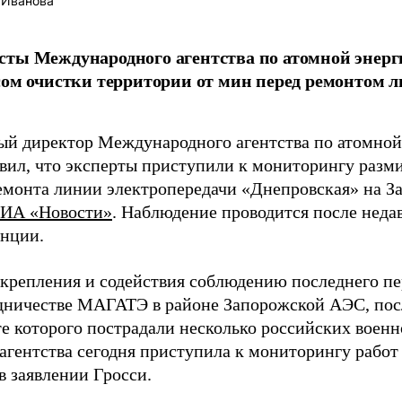
 Иванова
ты Международного агентства по атомной энерг
сом очистки территории от мин перед ремонтом 
ый директор Международного агентства по атомной
явил, что эксперты приступили к мониторингу разм
емонта линии электропередачи «Днепровская» на 
ИА «Новости»
. Наблюдение проводится после неда
анции.
укрепления и содействия соблюдению последнего пе
дничестве МАГАТЭ в районе Запорожской АЭС, посл
ате которого пострадали несколько российских воен
 агентства сегодня приступила к мониторингу рабо
в заявлении Гросси.