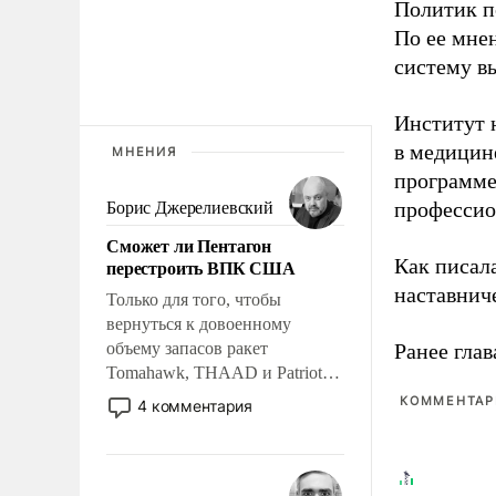
Политик п
По ее мне
систему в
Институт 
в медицине
МНЕНИЯ
программе
профессио
Борис Джерелиевский
Сможет ли Пентагон
Как писал
перестроить ВПК США
наставнич
Только для того, чтобы
вернуться к довоенному
объему запасов ракет
Ранее глав
Tomahawk, THAAD и Patriot
США потребуется более трех
КОММЕНТАРИ
4 комментария
лет. Даже небольшая война с
Ираном опустошила
американские арсеналы.
Сложившаяся ситуация