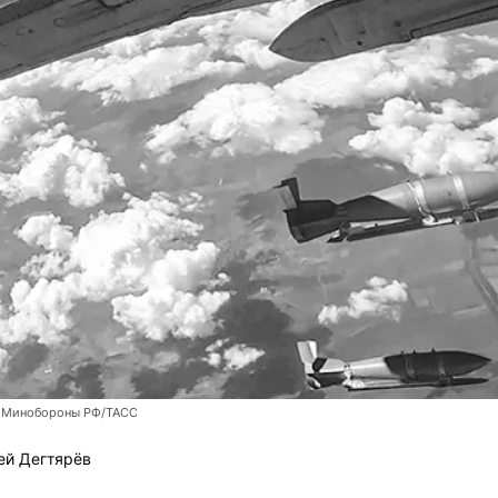
 Минобороны РФ/ТАСС
ей Дегтярёв