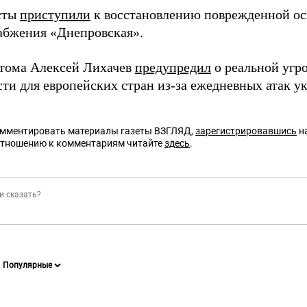
сты
приступили
к восстановлению поврежденной ос
абжения «Днепровская».
атома Алексей Лихачев
предупредил
о реальной угр
сти для европейских стран из-за ежедневных атак у
омментировать материалы газеты ВЗГЛЯД,
зарегистрировавшись
на
отношению к комментариям читайте
здесь
.