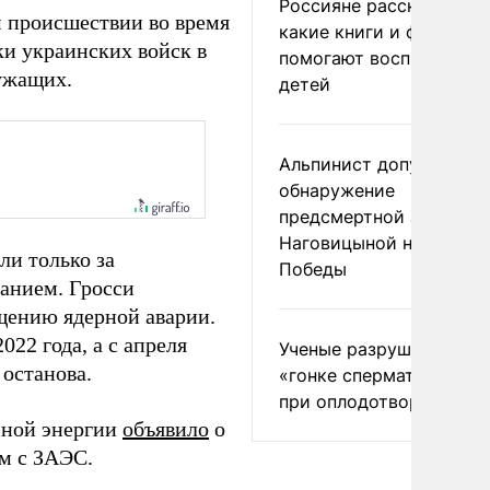
Россияне рассказали,
м происшествии во время
какие книги и фильмы
ки украинских войск в
помогают воспитывать
ужащих.
детей
Альпинист допустил
обнаружение
предсмертной записки
Наговицыной на пике
ли только за
Победы
анием. Гросси
щению ядерной аварии.
22 года, а с апреля
Ученые разрушили миф
 останова.
«гонке сперматозоидов
при оплодотворении
мной энергии
объявило
о
м с ЗАЭС.