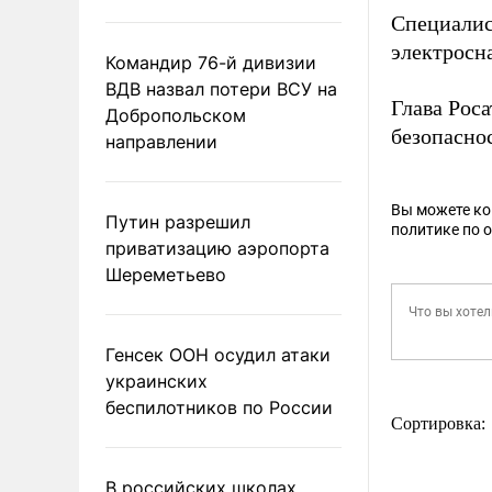
Специали
электросн
Командир 76-й дивизии
ВДВ назвал потери ВСУ на
Глава Рос
Добропольском
безопасно
направлении
Вы можете к
Путин разрешил
политике по 
приватизацию аэропорта
Шереметьево
Генсек ООН осудил атаки
украинских
беспилотников по России
Сортировка:
В российских школах