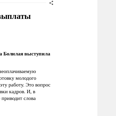
 выплаты
ла Болилая выступила
 неоплачиваемую
готовку молодого
ту работу. Это вопрос
ки кадров. И, в
– приводит слова