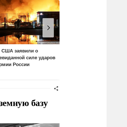
 США заявили о
Поляки кулаками
евиданной силе ударов
выгоняют из своей
рмии России
страны украинцев
земную базу