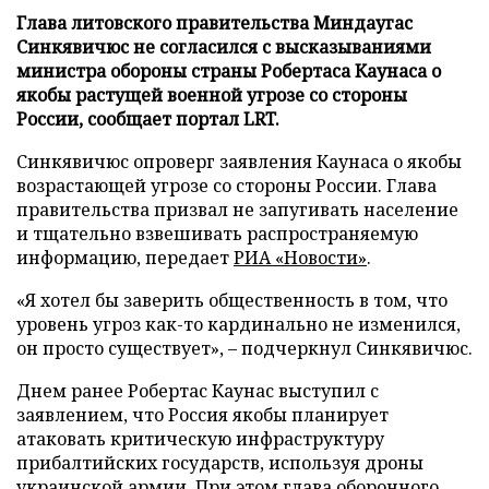
Глава литовского правительства Миндаугас
Синкявичюс не согласился с высказываниями
министра обороны страны Робертаса Каунаса о
якобы растущей военной угрозе со стороны
России, сообщает портал LRT.
Синкявичюс опроверг заявления Каунаса о якобы
возрастающей угрозе со стороны России. Глава
правительства призвал не запугивать население
и тщательно взвешивать распространяемую
информацию, передает
РИА «Новости»
.
«Я хотел бы заверить общественность в том, что
уровень угроз как-то кардинально не изменился,
он просто существует», – подчеркнул Синкявичюс.
Днем ранее Робертас Каунас выступил с
заявлением, что Россия якобы планирует
атаковать критическую инфраструктуру
прибалтийских государств, используя дроны
украинской армии. При этом глава оборонного