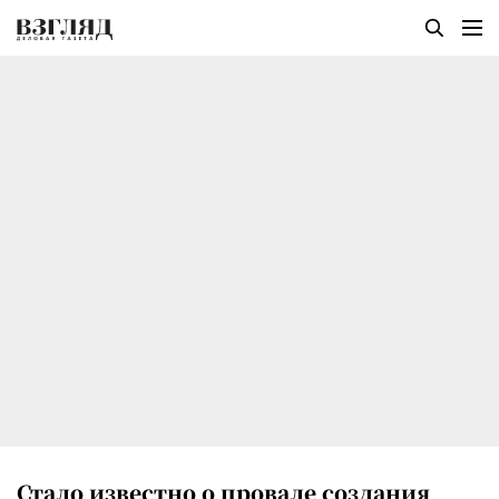
Стало известно о провале создания