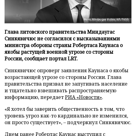
Фото: Mindaugas Kulbis/AP/TASS
Глава литовского правительства Миндаугас
Синкявичюс не согласился с высказываниями
министра обороны страны Робертаса Каунаса о
якобы растущей военной угрозе со стороны
России, сообщает портал LRT.
Синкявичюс опроверг заявления Каунаса о якобы
возрастающей угрозе со стороны России. Глава
правительства призвал не запугивать население
и тщательно взвешивать распространяемую
информацию, передает
РИА «Новости»
.
«Я хотел бы заверить общественность в том, что
уровень угроз как-то кардинально не изменился,
он просто существует», – подчеркнул Синкявичюс.
Днем ранее Робертас Каунас выступил с