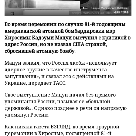
Фото: Kenjiro Matsuo/AFLO/Global
Look Press
Во время церемонии по случаю 81-й годовщины
американской атомной бомбардировки мэр
Хиросимы Кадзуми Мацуи выступил с критикой в
адрес России, но не назвал США страной,
сбросившей атомную бомбу.
Мацуи заявил, что Россия якобы «использует
ядерное оружие в качестве инструмента
запугивания», и связал это с действиями на
Украине, передает
ТАСС
.
Свое выступление Мацуи начал без прямого
упоминания России, называя ее «большой
державой». Однако позднее в речи он напрямую
упомянул Россию.
Как писала газета ВЗГЛЯД, во время траурной
церемонии в Хиросиме, посвященной 81-й