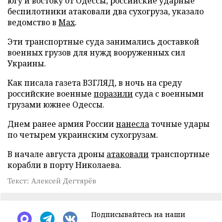
югу и востоку от Одессы, российские ударные
беспилотники атаковали два сухогруза, указало
ведомство в
Max
.
Эти транспортные суда занимались доставкой
военных грузов для нужд вооруженных сил
Украины.
Как писала газета ВЗГЛЯД, в ночь на среду
российские военные
поразили
суда с военными
грузами южнее Одессы.
Днем ранее армия России
нанесла
точные удары
по четырем украинским сухогрузам.
В начале августа дроны
атаковали
транспортные
корабли в порту Николаева.
Текст: Алексей Дегтярёв
Подписывайтесь на наши