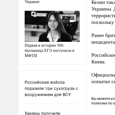
Украине
Келин так
Украины. 
террорист
поскольку
Ранее бр
инцидента
Первая в истории 500-
балльница ЕГЭ поступила в
Российско
МФТИ
Киева.
Официаль
попытке с
Российские войска
поразили три сухогруза с
вооружением для ВСУ
Вы можете к
политике по 
Хакеры получили