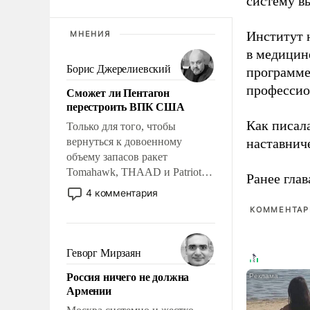
систему в
Институт 
МНЕНИЯ
в медицине
Борис Джерелиевский
программе
профессио
Сможет ли Пентагон
перестроить ВПК США
Как писал
Только для того, чтобы
вернуться к довоенному
наставнич
объему запасов ракет
Tomahawk, THAAD и Patriot
Ранее глав
США потребуется более трех
4 комментария
лет. Даже небольшая война с
КОММЕНТАРИ
Ираном опустошила
американские арсеналы.
Сложившаяся ситуация
Геворг Мирзаян
означает многолетний период
Россия ничего не должна
уязвимости США, например,
Армении
перед Китаем.