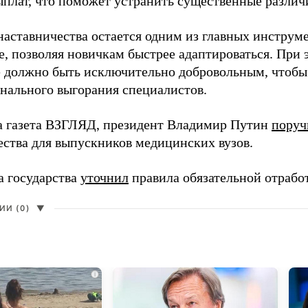
ыплат, что поможет устранить существенные различ
наставничества остается одним из главных инструм
, позволяя новичкам быстрее адаптироваться. При 
 должно быть исключительно добровольным, чтобы 
нального выгорания специалистов.
а газета ВЗГЛЯД, президент Владимир Путин
поруч
ества для выпускников медицинских вузов.
а государства
уточнил
правила обязательной отрабо
И (0)
▼
i