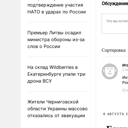
Обсуждение
подтверждение участия
НАТО в ударах по России
Премьер Литвы осадил
министра обороны из-за
слов о России
Сортировка:
Иго
На склад Wildberries в
2 м
Екатеринбурге упали три
Ин
дрона ВСУ
Ро
От
Жители Черниговской
области Украины массово
6 АВГУСТА 2
отказались от эвакуации