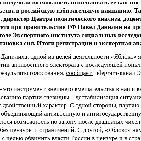
 получили возможность использовать ее как ин
ства в российскую избирательную кампанию. Та
, директор Центра политического анализа, доце
тета при правительстве РФ Павел Данилин на п
толе Экспертного института социальных исслед
становка сил. Итоги регистрации и экспертная ан
 Данилила, одной из целей деятельности «Яблоко» 
ртии антивоенного электората с последующей попыт
результаты голосования,
сообщает
Telegram-канал 
– это инструмент внешнего вмешательства в наши в
зованию партии очевидны – дестабилизация ситуаци
т двойственный характер. С одной стороны, партию
, объединяющий антивоенную и антигосударственну
юся возможность по закону после двадцатых чисел
 без цензуры и ограничений. С другой, «Яблоко» н
 с целью обвинить власти России в цензуре и в стра