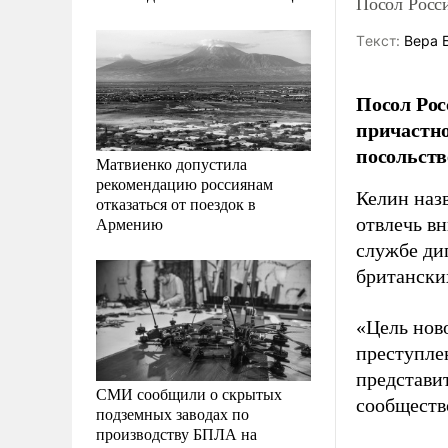
Посол Росс
Tекст:
Вера 
Посол Рос
причастно
посольств
Матвиенко допустила
рекомендацию россиянам
Келин наз
отказаться от поездок в
Армению
отвлечь в
службе ди
британски
«Цель нов
преступле
представи
СМИ сообщили о скрытых
сообществ
подземных заводах по
производству БПЛА на