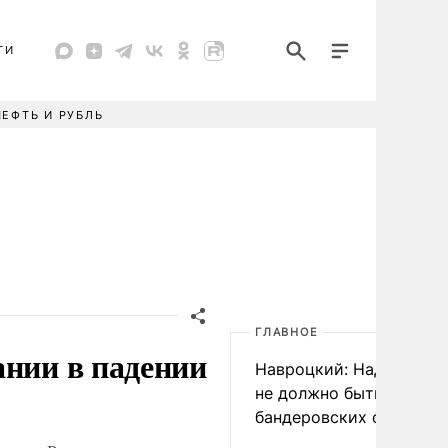
ТИ
НЕФТЬ И РУБЛЬ
ГЛАВНОЕ
ании в падении
Навроцкий: Над Польш
не должно быть
бандеровских флагов