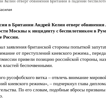
ии Келин отверг обвинения Британии в падении беспилот
Басилая
сии в Британии Андрей Келин отверг обвинения
сти Москвы к инциденту с беспилотником в Ру
е России.
вал заявления британской стороны попыткой запута
нимание от преступлений киевского режима., перед
пмиссии привели позицию российской стороны, наз
х властей беспочвенными.
ого русофобского витка – отвлечь внимание мирово
ний киевского режима», – подчеркнул глава диплом
тельства. По его словам, подобные вбросы призваны
о.