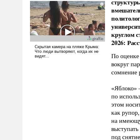
структуры
псевдонаучной фантастики,
вмешатель
стало всерьез обсуждаемой
политолог
идеей.
универси
круглом с
2026: Рас
По оценке
вокруг па
сомнение 
«Яблоко» 
по исполь
этом носи
как рупор
на имеющу
выступать
под снятие