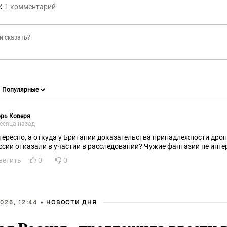
:
1
комментарий
рь Коверя
есяца назад
тересно, а откуда у Британии доказательства принадлежности дро
ссии отказали в участии в расследовании? Чужие фантазии не интер
ветить
0
0
026, 12:44 •
НОВОСТИ ДНЯ