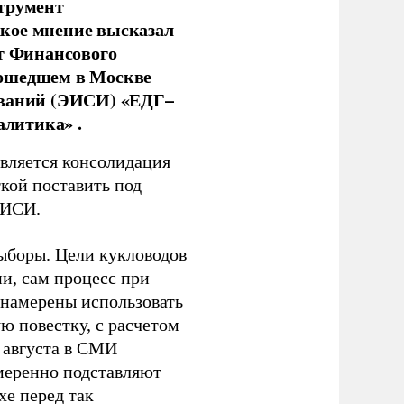
струмент
кое мнение высказал
нт Финансового
рошедшем в Москве
ований (ЭИСИ) «ЕДГ–
алитика» .
является консолидация
кой поставить под
ЭИСИ.
ыборы. Цели кукловодов
и, сам процесс при
 намерены использовать
ю повестку, с расчетом
 августа в СМИ
амеренно подставляют
хе перед так