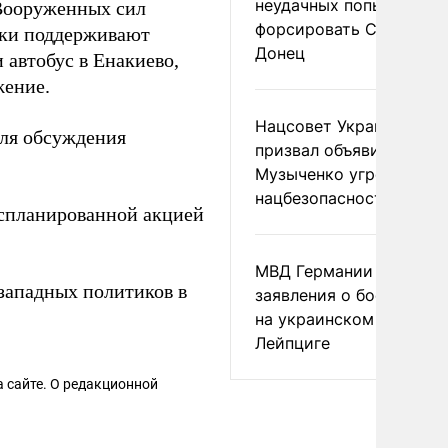
неудачных попытках ВС
 Вооруженных сил
форсировать Северски
ски поддерживают
Донец
 автобус в Енакиево,
жение.
Нацсовет Украины по Т
для обсуждения
призвал объявить
Музыченко угрозой
нацбезопасности
 спланированной акцией
МВД Германии отвергл
западных политиков в
заявления о боеприпас
на украинском самолет
Лейпциге
 сайте. О редакционной