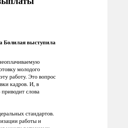
 выплаты
ла Болилая выступила
 неоплачиваемую
готовку молодого
ту работу. Это вопрос
ки кадров. И, в
– приводит слова
еральных стандартов.
низации работы и