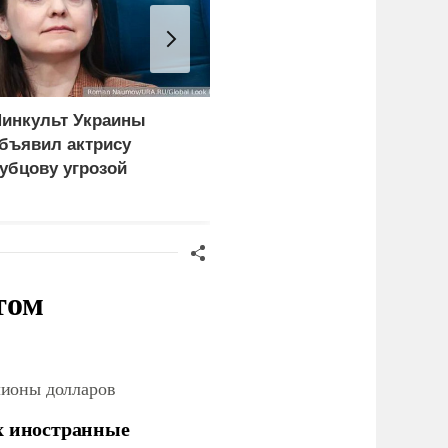
инкульт Украины
Сальдо сообщил о
бъявил актрису
провале украинского
убцову угрозой
десанта на Кинбурнской
ациональной
косе
езопасности
том
лионы долларов
х иностранные