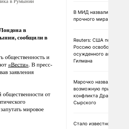
ника в Румынии
В МИД назвали условия
прочного мира на Укра
 Лондона в
мынии, сообщили в
Reuters: США попросил
Россию освободить
осужденного американ
ть общественность и
Гилмана
ают
«Вести»
. В пресс-
вав заявления
Марочко назвал
возможную причину
й общественности от
конфликта Драпатого и
атического
Сырского
 запутать мировое
Стало известно о