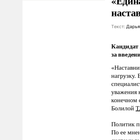
«Един
наста
Tекст:
Дарья
Кандидат 
за введен
«Наставни
нагрузку. 
специалис
уважения к
конечном с
Болилой
Т
Политик п
По ее мне