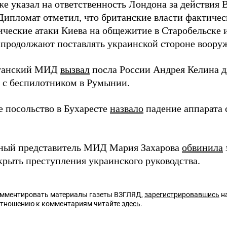
же указал на ответственность Лондона за действия
Дипломат отметил, что британские власти фактиче
ические атаки Киева на общежитие в Старобельске и
 продолжают поставлять украинской стороне воору
итанский МИД
вызвал
посла России Андрея Келина 
 с беспилотником в Румынии.
е посольство в Бухаресте
назвало
падение аппарата
ный представитель МИД Мария Захарова
обвинила
крыть преступления украинского руководства.
омментировать материалы газеты ВЗГЛЯД,
зарегистрировавшись
на
отношению к комментариям читайте
здесь
.