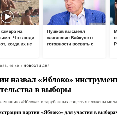
камера на
Пушков высмеял
М
рыма: Что люди
заявление Вайкуле о
о
т, когда их не
готовности воевать с
Р
Россией
н
б
026, 16:49 •
НОВОСТИ ДНЯ
ин назвал «Яблоко» инструмен
тельства в выборы
 кампанию «Яблока» в зарубежных соцсетях вложены мил
истрации партии «Яблоко» для участия в выбора