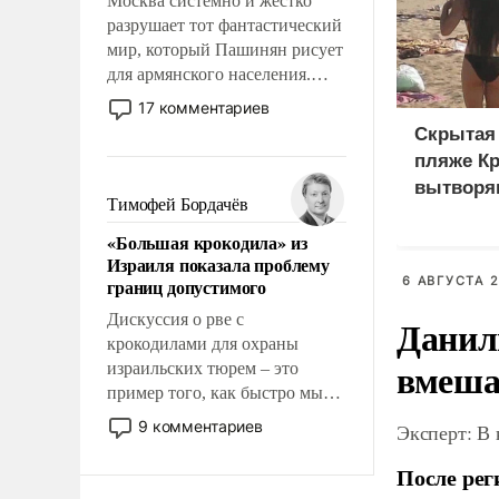
Москва системно и жестко
разрушает тот фантастический
мир, который Пашинян рисует
для армянского населения.
Мир, где политические
17 комментариев
прожекты будут безусловно
Скрытая 
оплачиваться за счет
пляже К
российских
вытворяю
налогоплательщиков и где
Тимофей Бордачёв
видят...
Еревану за свои поступки не
«Большая крокодила» из
нужно отвечать.
Израиля показала проблему
6 АВГУСТА 2
границ допустимого
Дискуссия о рве с
Данил
крокодилами для охраны
вмеша
израильских тюрем – это
пример того, как быстро мы
двигаемся по пути
9 комментариев
Эксперт: В
революционных изменений.
То, что несколько лет назад
После рег
было образом для