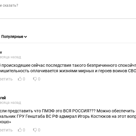
v
есяца назад
ё происходяшее сейчас последствия такого безпричинного спокойч
ришительность оплачивается жизнями мирных и героев воинов СВ
ветить
0
0
гей
есяца назад
если представить что ПМЭФ это ВСЯ РОССИЯ??? Можно обеспечить 
чальник ГРУ Генштаба ВС РФ адмирал Игорь Костюков на этот вопр
рошо»
ветить
0
0