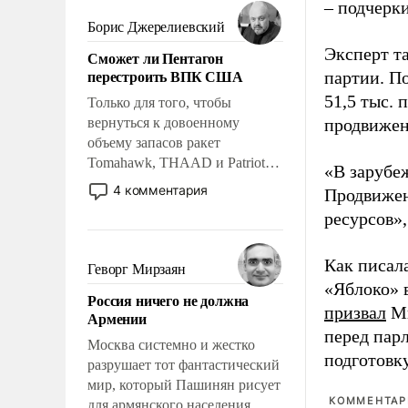
мужественным и твердым под
– подчерк
ударами судьбы, брать на себя
Борис Джерелиевский
ответственность, помогать
Эксперт т
Сможет ли Пентагон
слабым, идти вперед и
перестроить ВПК США
партии. П
адаптироваться.
51,5 тыс.
Только для того, чтобы
вернуться к довоенному
продвижени
объему запасов ракет
Tomahawk, THAAD и Patriot
«В зарубе
США потребуется более трех
4 комментария
Продвижен
лет. Даже небольшая война с
ресурсов»,
Ираном опустошила
американские арсеналы.
Сложившаяся ситуация
Как писал
Геворг Мирзаян
означает многолетний период
«Яблоко» 
Россия ничего не должна
уязвимости США, например,
призвал
Ми
Армении
перед Китаем.
перед пар
Москва системно и жестко
подготовк
разрушает тот фантастический
мир, который Пашинян рисует
КОММЕНТАРИ
для армянского населения.