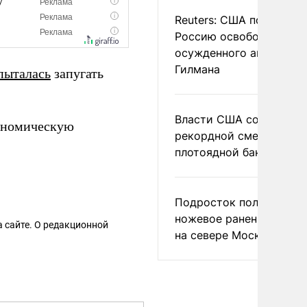
Reuters: США попросил
Россию освободить
осужденного американ
Гилмана
пыталась
запугать
Власти США сообщили 
номическую
рекордной смертности 
плотоядной бактерии
Подросток получил
ножевое ранение в дра
 сайте. О редакционной
на севере Москвы