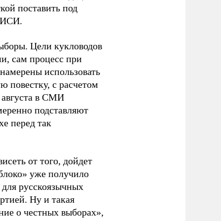
кой поставить под
ЭИСИ.
ыборы. Цели кукловодов
и, сам процесс при
 намерены использовать
ю повестку, с расчетом
 августа в СМИ
амеренно подставляют
хе перед так
висеть от того, дойдет
блоко» уже получило
а для русскоязычных
ртией. Ну и такая
ние о честных выборах»,