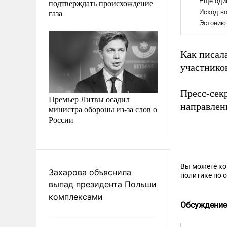
подтверждать происхождение
газа
Как писал
участник
Пресс-сек
Премьер Литвы осадил
направлен
министра обороны из-за слов о
России
Вы можете к
Захарова объяснила
политике по 
выпад президента Польши
комплексами
Обсуждение