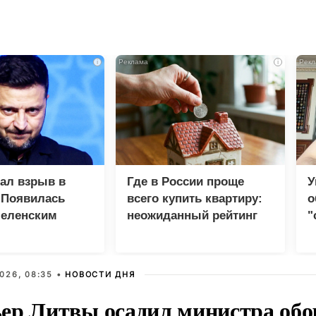
i
i
зал взрыв в
Где в России проще
У
 Появилась
всего купить квартиру:
о
Зеленским
неожиданный рейтинг
"
с
026, 08:35 •
НОВОСТИ ДНЯ
ер Литвы осадил министра обо