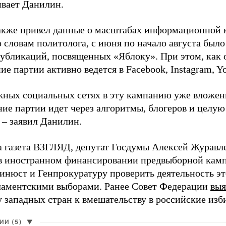
ивает Данилин.
акже привел данные о масштабах информационной 
о словам политолога, с июня по начало августа был
 публикаций, посвященных «Яблоку». При этом, как
е партии активно ведется в Facebook, Instagram, Y
жных социальных сетях в эту кампанию уже вложе
ие партии идет через алгоритмы, блогеров и целу
 – заявил Данилин.
а газета ВЗГЛЯД, депутат Госдумы Алексей Журавл
в иностранном финансировании предвыборной кам
нюст и Генпрокуратуру проверить деятельность э
ламентскими выборами. Ранее Совет Федерации
выя
у западных стран к вмешательству в российские изб
И (5)
▼