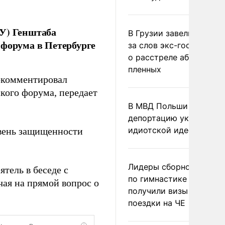
РУ) Генштаба
В Грузии завели дело и
 форума в Петербурге
за слов экс-госминист
о расстреле абхазских
пленных
окомментировал
кого форума, передает
В МВД Польши назвали
депортацию украинцев
идиотской идеей
овень защищенности
Лидеры сборной Росси
тель в беседе с
по гимнастике не
ая на прямой вопрос о
получили визы для
поездки на ЧЕ