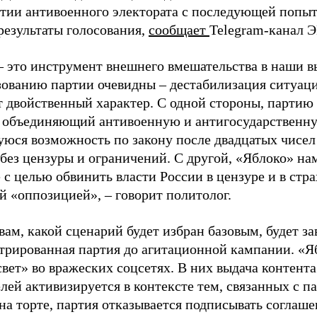
ртии антивоенного электората с последующей попыт
результаты голосования,
сообщает
Telegram-канал 
– это инструмент внешнего вмешательства в наши в
зованию партии очевидны – дестабилизация ситуаци
т двойственный характер. С одной стороны, партию
, объединяющий антивоенную и антигосударственну
юся возможность по закону после двадцатых чисел
 без цензуры и ограничений. С другой, «Яблоко» н
 с целью обвинить власти России в цензуре и в стра
й «оппозицией», – говорит политолог.
вам, какой сценарий будет избран базовым, будет за
стрированная партия до агитационной кампании. «Я
свет» во вражеских соцсетях. В них выдача контент
лей активизируется в контексте тем, связанных с па
на торте, партия отказывается подписывать соглаше