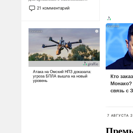
Мир, где политические
21 комментарий
прожекты будут безусловно
оплачиваться за счет
российских
налогоплательщиков и где
Еревану за свои поступки не
нужно отвечать.
Кто зака
Монако?
связь с 
7 АВГУСТА 2
Премь