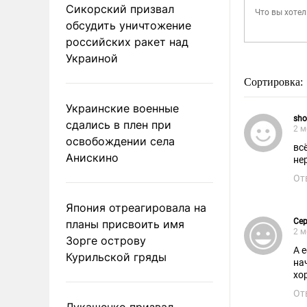
Сикорский призвал
обсудить уничтожение
российских ракет над
Украиной
Сортировка:
Украинские военные
sho
сдались в плен при
2 м
освобождении села
вс
Анискино
не
От
Япония отреагировала на
Сер
планы присвоить имя
2 м
Зорге острову
А 
Курильской гряды
на
хо
От
Лукашенко призвал