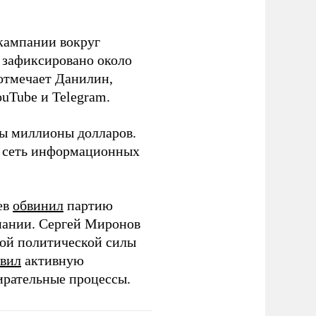
кампании вокруг
о зафиксировано около
 отмечает Данилин,
ouTube и Telegram.
ны миллионы долларов.
ю сеть информационных
ев
обвинил
партию
пании. Сергей Миронов
той политической силы
вил
активную
ирательные процессы.