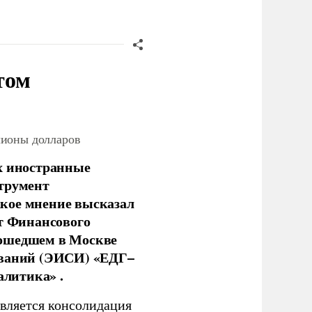
том
лионы долларов
х иностранные
струмент
кое мнение высказал
нт Финансового
рошедшем в Москве
ований (ЭИСИ) «ЕДГ–
алитика» .
является консолидация