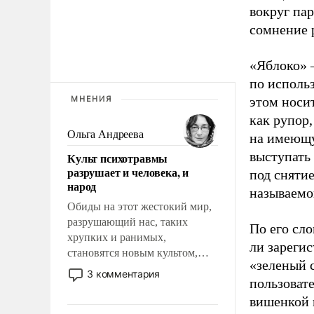
вокруг па
сомнение 
«Яблоко» 
по исполь
МНЕНИЯ
этом носи
как рупор
Ольга Андреева
на имеющу
выступать
Культ психотравмы
разрушает и человека, и
под снятие
народ
называемо
Обиды на этот жестокий мир,
разрушающий нас, таких
По его сло
хрупких и ранимых,
ли зареги
становятся новым культом,
«зеленый 
постепенно вытесняя и
3 комментария
пользовате
отменяя традиционное
требование к человеку – быть
вишенкой 