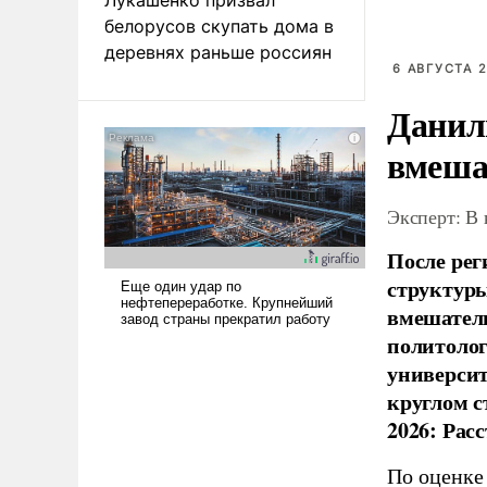
белорусов скупать дома в
деревнях раньше россиян
6 АВГУСТА 2
Данил
вмеша
Эксперт: В
После рег
структуры
вмешатель
политолог
универси
круглом с
2026: Рас
По оценке