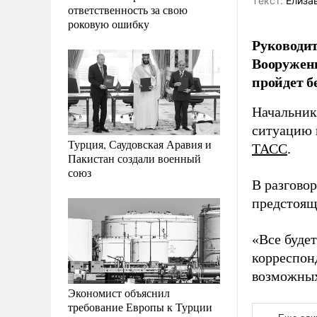
Tекст:
Елиза
ответственность за свою
роковую ошибку
Руководит
Вооруженн
пройдет б
Начальник
ситуацию 
Турция, Саудовская Аравия и
ТАСС
.
Пакистан создали военный
союз
В разгово
предстоящ
«Все будет
корреспон
возможных
Экономист объяснил
требование Европы к Турции