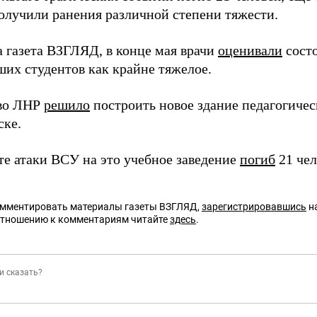
олучили ранения различной степени тяжести.
а газета ВЗГЛЯД, в конце мая врачи
оценивали
состо
ших студентов как крайне тяжелое.
тво ЛНР
решило
построить новое здание педагогичес
ске.
те атаки ВСУ на это учебное заведение
погиб
21 чел
омментировать материалы газеты ВЗГЛЯД,
зарегистрировавшись
на
отношению к комментариям читайте
здесь
.