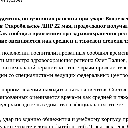
ий Зубарев
удентов, получивших ранения при ударе Вооруж
в Старобельске ЛНР 22 мая, продолжают получат
Как сообщил врио министра здравоохранения рес
ние оценивается как средней и тяжелой степени т
 положении госпитализированных сообщил време
ти министра здравоохранения региона Олег Валиев,
я оптимальной терапии местные врачи провели тел
ции со специалистами ведущих федеральных центро
онарном лечении находятся пять пациентов. Состоя
зированных оценивается врачами как средней и тяж
нул руководитель ведомства в официальном ответе.
 удар по зданию общежития и учебному корпусу пр
ультате трагических событий погиб 21 человек, еще