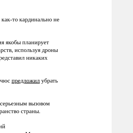
з как-то кардинально не
ия якобы планирует
рств, используя дроны
представил никаких
ичюс
предложил
убрать
серьезным вызовом
ранство страны.
ий