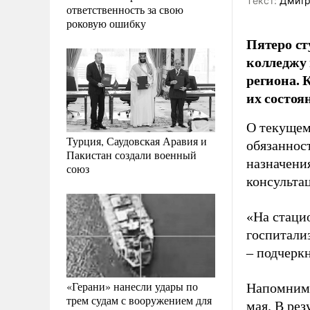
Tекст:
Дмитр
ответственность за свою
роковую ошибку
Пятеро ст
колледжу 
региона. 
их состоя
О текущем
Турция, Саудовская Аравия и
обязаннос
Пакистан создали военный
назначени
союз
консульта
«На стаци
госпитали
– подчерк
«Герани» нанесли удары по
Напомним,
трем судам с вооружением для
мая. В рез