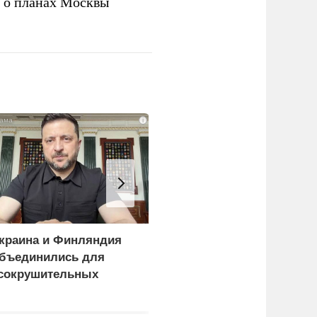
а о планах Москвы
i
краина и Финляндия
«Генерал-провал»: кака
бъединились для
правда выяснилась про
сокрушительных
Драпатого
анкций" против России