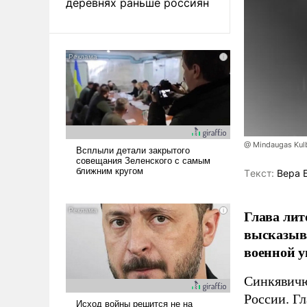
деревнях раньше россиян
@ Mindaugas Kul
Tекст:
Вера 
Глава лит
высказыв
военной у
Синкявичю
России. Гл