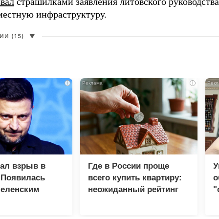
звал
страшилками заявления литовского руководств
 местную инфраструктуру.
И (15)
▼
i
i
зал взрыв в
Где в России проще
У
 Появилась
всего купить квартиру:
о
Зеленским
неожиданный рейтинг
"
с