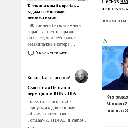
ответственность, помогать
Песков
на
Безэкипажный корабль –
слабым, идти вперед и
атаковать
задача со многими
адаптироваться.
неизвестными
КОММЕНТАРИ
500-тонный безэкипажный
корабль – нечто гораздо
большее, чем небольшие
безэкипажные катера,
применение которых уже
0 комментариев
стало обыденностью. Задача по
созданию такого корабля очень
сложна и амбициозна. Однако
и ее реализация радикально
Борис Джерелиевский
поднимет наши боевые
Сможет ли Пентагон
возможности.
перестроить ВПК США
Кто зака
Только для того, чтобы
Монако?
вернуться к довоенному
связь с 
объему запасов ракет
Tomahawk, THAAD и Patriot
США потребуется более трех