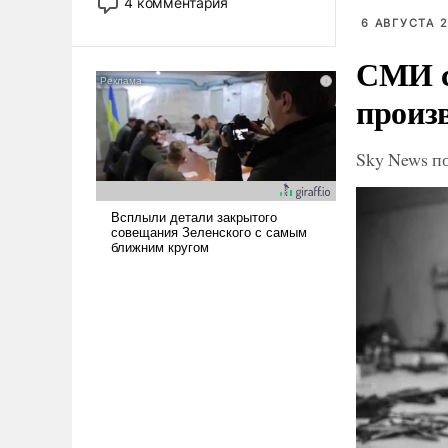
4 комментария
лет. Даже небольшая война с
6 АВГУСТА 2
Ираном опустошила
СМИ с
американские арсеналы.
Сложившаяся ситуация
произ
означает многолетний период
уязвимости США, например,
перед Китаем.
Sky News п