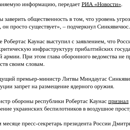
аняемую информацию, передает
РИА «Новости»
.
ы заверить общественность в том, что уровень угро
, он просто существует», – подчеркнул Синкявичюс.
е Робертас Каунас выступил с заявлением, что Росс
 критическую инфраструктуру прибалтийских госуда
й армии. При этом глава оборонного ведомства не 
ств своим словам.
дущий премьер-министр Литвы Миндаугас Синкяв
туции запрет на размещение ядерного оружия.
истр обороны республики Робертас Каунас
признал
ение украинских беспилотников в воздушное прост
 месяце пресс-секретарь президента России Дмитр