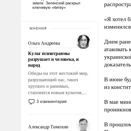
распростр
«Я хотел б
изменился
МНЕНИЯ
Днем ране
Ольга Андреева
атаковать
Культ психотравмы
украинско
разрушает и человека, и
доказатель
народ
Обиды на этот жестокий мир,
В июне бу
разрушающий нас, таких
хрупких и ранимых,
из консти
становятся новым культом,
постепенно вытесняя и
В мае мин
3 комментария
отменяя традиционное
проникнов
требование к человеку – быть
мужественным и твердым под
В прошлом
ударами судьбы, брать на себя
Александр Тимохин