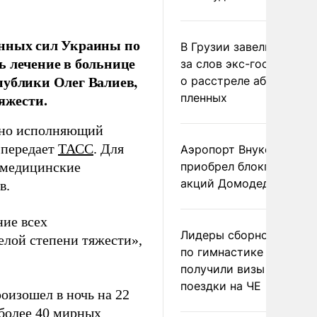
енных сил Украины по
В Грузии завели дело и
ь лечение в больнице
за слов экс-госминист
публики Олег Валиев,
о расстреле абхазских
яжести.
пленных
нно исполняющий
 передает
ТАСС
. Для
Аэропорт Внуково
емедицинские
приобрел блокпакет
акций Домодедово
в.
ние всех
Лидеры сборной Росси
елой степени тяжести»,
по гимнастике не
получили визы для
поездки на ЧЕ
оизошел в ночь на 22
 более 40 мирных