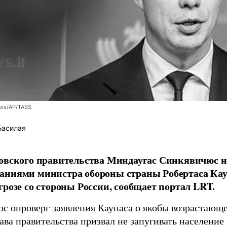
bis/AP/TASS
Басилая
овского правительства Миндаугас Синкявичюс не
аниями министра обороны страны Робертаса Кау
грозе со стороны России, сообщает портал LRT.
с опроверг заявления Каунаса о якобы возрастающе
ава правительства призвал не запугивать население