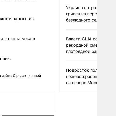
Украина потратила 1 мл
гривен на переименова
яние одного из
безлюдного села
кого колледжа в
Власти США сообщили 
рекордной смертности 
плотоядной бактерии
овек.
Подросток получил
 сайте. О редакционной
ножевое ранение в дра
на севере Москвы