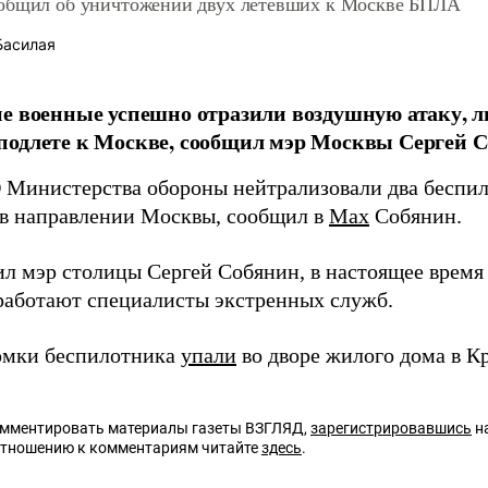
общил об уничтожении двух летевших к Москве БПЛА
Басилая
е военные успешно отразили воздушную атаку, 
одлете к Москве, сообщил мэр Москвы Сергей С
Министерства обороны нейтрализовали два беспил
 в направлении Москвы, сообщил в
Max
Собянин.
ил мэр столицы Сергей Собянин, в настоящее время
работают специалисты экстренных служб.
омки беспилотника
упали
во дворе жилого дома в К
омментировать материалы газеты ВЗГЛЯД,
зарегистрировавшись
на
отношению к комментариям читайте
здесь
.