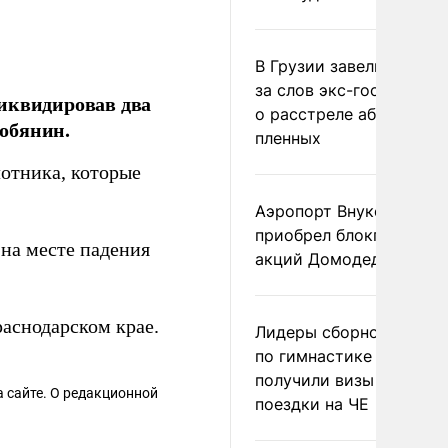
В Грузии завели дело и
за слов экс-госминист
ликвидировав два
о расстреле абхазских
обянин.
пленных
отника, которые
Аэропорт Внуково
приобрел блокпакет
 на месте падения
акций Домодедово
раснодарском крае.
Лидеры сборной Росси
по гимнастике не
получили визы для
 сайте. О редакционной
поездки на ЧЕ