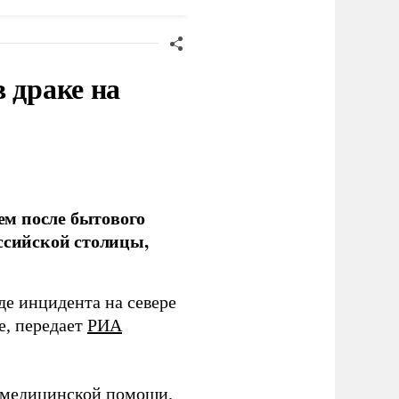
 драке на
ем после бытового
ссийской столицы,
де инцидента на севере
е, передает
РИА
я медицинской помощи.