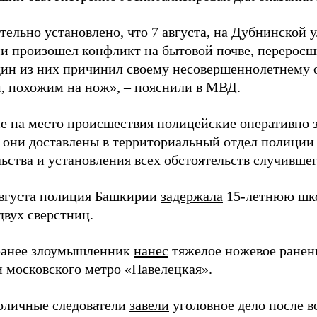
тельно установлено, что 7 августа, на Дубнинской 
и произошел конфликт на бытовой почве, переросший
дин из них причинил своему несовершеннолетнему
, похожим на нож», – пояснили в МВД.
 на место происшествия полицейские оперативно 
е они доставлены в территориальный отдел полиции
ьства и установления всех обстоятельств случившег
августа полиция Башкирии
задержала
15-летнюю шко
двух сверстниц.
ранее злоумышленник
нанес
тяжелое ножевое ранен
и московского метро «Павелецкая».
оличные следователи
завели
уголовное дело после 