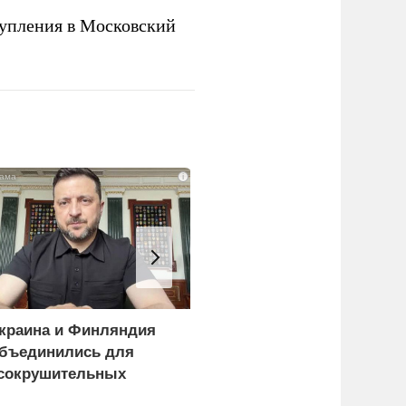
упления в Московский
i
краина и Финляндия
«Генерал-провал»: кака
бъединились для
правда выяснилась про
сокрушительных
Драпатого
анкций" против России