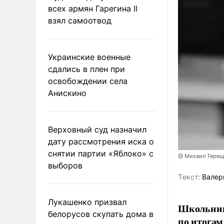
всех армян Гарегина II
взял самоотвод
Украинские военные
сдались в плен при
освобождении села
Анискино
Верховный суд назначил
дату рассмотрения иска о
снятии партии «Яблоко» с
@ Михаил Терещ
выборов
Tекст:
Валер
Лукашенко призвал
Школьниц
белорусов скупать дома в
по итогам