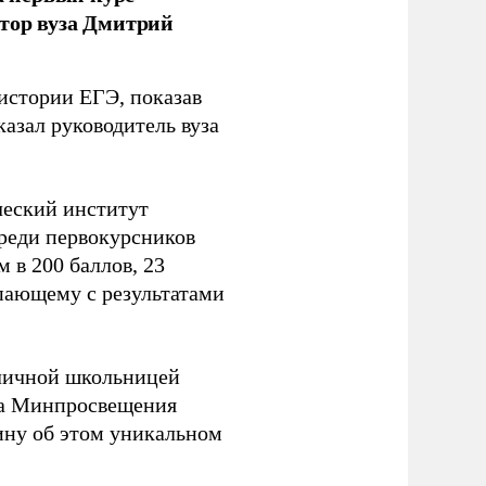
тор вуза Дмитрий
 истории ЕГЭ, показав
казал руководитель вуза
ческий институт
Среди первокурсников
м в 200 баллов, 23
упающему с результатами
оличной школьницей
ва Минпросвещения
ну об этом уникальном