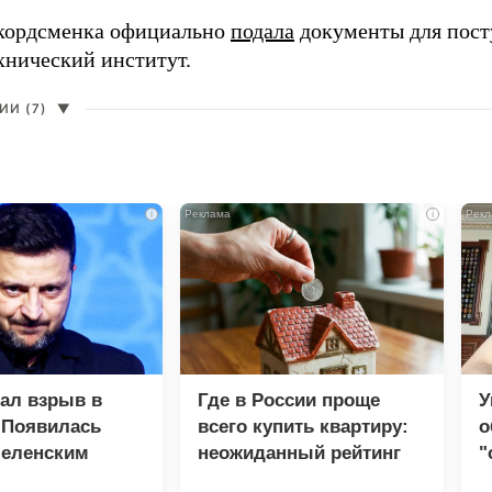
кордсменка официально
подала
документы для пост
хнический институт.
И (7)
▼
i
i
зал взрыв в
Где в России проще
У
 Появилась
всего купить квартиру:
о
Зеленским
неожиданный рейтинг
"
с