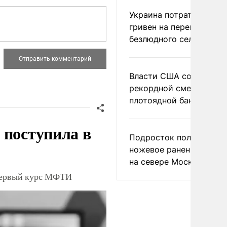
Украина потратила 1 мл
гривен на переименова
безлюдного села
Власти США сообщили 
рекордной смертности 
плотоядной бактерии
 поступила в
Подросток получил
ножевое ранение в дра
на севере Москвы
 первый курс МФТИ