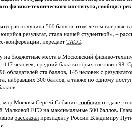
го физико-технического института, сообщил рек
которая получила 500 баллов этим летом впервые в
ющийся результат, стала нашей студенткой», – расс
есс-конференции, передает
ТАСС
.
ду на бюджетные места в Московский физико-техни
 1117 человек, средний балл которых составил 98. 
96 обладателей ста баллов, 145 человек с результато
та, набравших 300 баллов, а также по одному пост
баллов.
, мэр Москвы Сергей Собянин
сообщил
о сдаче ст
й Малковой ЕГЭ на максимальные 500 баллов. Гла
авцов
рассказал
президенту России Владимиру Пути
и.