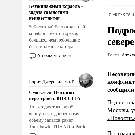
ответственность, помогать
Безэкипажный корабль –
слабым, идти вперед и
задача со многими
адаптироваться.
7 АВГУСТА 2
неизвестными
Подро
500-тонный безэкипажный
корабль – нечто гораздо
север
большее, чем небольшие
безэкипажные катера,
применение которых уже
Tекст:
Алекс
0 комментариев
стало обыденностью. Задача по
созданию такого корабля очень
Несоверше
сложна и амбициозна. Однако
и ее реализация радикально
конфликта
Борис Джерелиевский
поднимет наши боевые
сообщили 
Сможет ли Пентагон
возможности.
перестроить ВПК США
Подросток
Только для того, чтобы
Москвы, у
вернуться к довоенному
«Новости»
объему запасов ракет
Tomahawk, THAAD и Patriot
Пострадав
США потребуется более трех