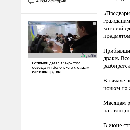
4 комментария
лет. Даже небольшая война с
Ираном опустошила
«Предвари
американские арсеналы.
гражданам
Сложившаяся ситуация
которой о
означает многолетний период
предметом
уязвимости США, например,
перед Китаем.
Прибывшие
драки. Вс
разбирател
В начале 
ножом на 
Месяцем 
на станци
В июне ст