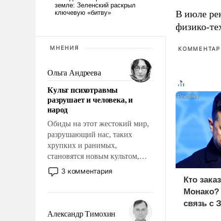
В июле ре
физико-те
МНЕНИЯ
КОММЕНТАРИ
Ольга Андреева
Культ психотравмы
разрушает и человека, и
народ
Обиды на этот жестокий мир,
разрушающий нас, таких
хрупких и ранимых,
становятся новым культом,
постепенно вытесняя и
3 комментария
отменяя традиционное
Кто зака
требование к человеку – быть
Монако?
мужественным и твердым под
связь с 
ударами судьбы, брать на себя
Александр Тимохин