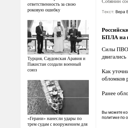
Собянин со
ответственность за свою
роковую ошибку
Tекст:
Вера 
Российски
БПЛА на п
Силы ПВО 
двигались
Турция, Саудовская Аравия и
Пакистан создали военный
союз
Как уточн
обломков 
Ранее обл
Вы можете к
«Герани» нанесли удары по
политике по 
трем судам с вооружением для