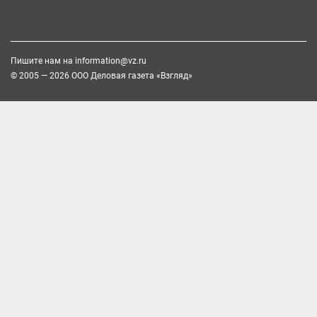
Пишите нам на
information@vz.ru
© 2005 — 2026 ООО Деловая газета «Взгляд»