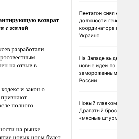
Пентагон снял с
рантирующую возврат
должности генерала-
ки с жилой
координатора помощи
Украине
сев разработали
бросовестным
На Западе выдвинули
ен на отзыв в
новые идеи по
замороженным актива
России
кодекс и закон о
у признают
Новый главком ВСУ
осле полного
Драпатый бросил солда
«мясные штурмы»
ности на рынке
ятие новых норм будет