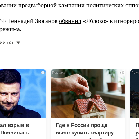
вании предвыборной кампании политических оппо
РФ Геннадий Зюганов
обвинил
«Яблоко» в игнорир
 режима.
И (0)
▼
i
i
зал взрыв в
Где в России проще
Я
 Появилась
всего купить квартиру:
у