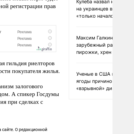
Кулеба назвал нападени
нной регистрации прав
на украинцев в Польше
«только началом»
Максим Галкин добавил
зарубежный райдер
пирожки, хрен и морс
ая гильдия риелторов
сти покупателя жилья.
Ученые в США назвали 
ягоды причиной
низм залогового
«взрывной» диареи
цом. А спикер Госдумы
я при сделках с
 сайте. О редакционной