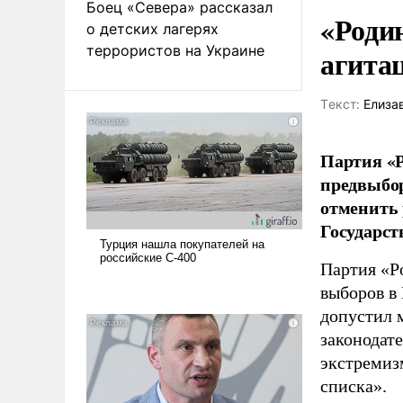
Боец «Севера» рассказал
«Роди
о детских лагерях
террористов на Украине
агита
Tекст:
Елиза
Партия «Р
предвыбор
отменить 
Государст
Партия «Р
выборов в
допустил 
законодат
экстремиз
списка».