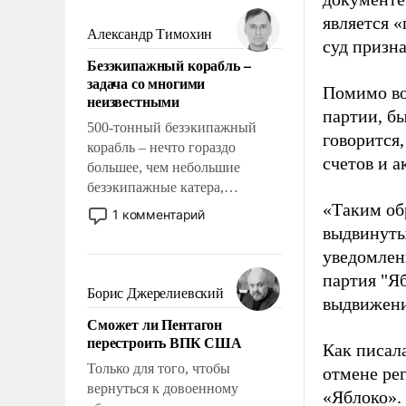
мужественным и твердым под
является 
ударами судьбы, брать на себя
Александр Тимохин
суд призн
ответственность, помогать
Безэкипажный корабль –
слабым, идти вперед и
задача со многими
адаптироваться.
Помимо во
неизвестными
партии, б
500-тонный безэкипажный
говорится,
корабль – нечто гораздо
счетов и 
большее, чем небольшие
безэкипажные катера,
применение которых уже
«Таким об
1 комментарий
стало обыденностью. Задача по
выдвинуты
созданию такого корабля очень
уведомлени
сложна и амбициозна. Однако
партия "Я
и ее реализация радикально
Борис Джерелиевский
выдвижения
поднимет наши боевые
Сможет ли Пентагон
возможности.
перестроить ВПК США
Как писал
Только для того, чтобы
отмене ре
вернуться к довоенному
«Яблоко».