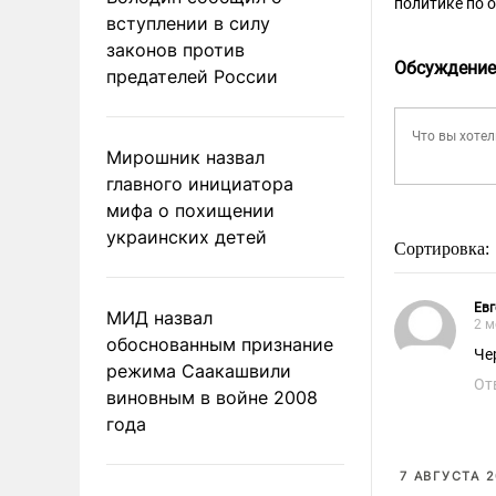
политике по 
вступлении в силу
законов против
Обсуждение
предателей России
Мирошник назвал
главного инициатора
мифа о похищении
украинских детей
Сортировка:
Евг
МИД назвал
2 м
обоснованным признание
Чер
режима Саакашвили
От
виновным в войне 2008
года
7 АВГУСТА 2