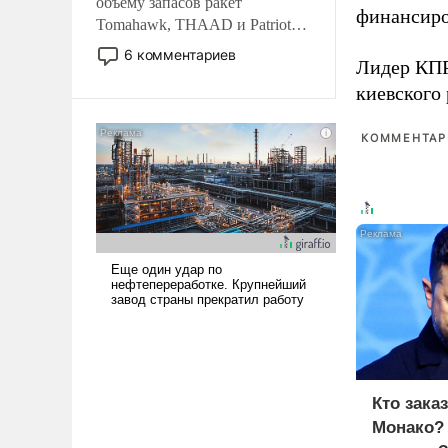
объему запасов ракет
финансиро
Tomahawk, THAAD и Patriot
США потребуется более трех
6 комментариев
Лидер КП
лет. Даже небольшая война с
Ираном опустошила
киевского
американские арсеналы.
Сложившаяся ситуация
КОММЕНТАРИ
означает многолетний период
уязвимости США, например,
перед Китаем.
Кто зака
Монако?