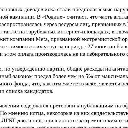
основных доводов иска стали предполагаемые нару
ной кампании. В «Родине» считают, что часть агит
распространялась через ресурсы лиц, признанных 
 а также на зарубежных интернет-площадках, включа
жит компании Meta, признанной экстремистской ор
 стоимость этих услуг за период с 27 июня по 6 ав
и этом оплата производилась не из избирательного 
о, по утверждению партии, общие расходы на агит
нный законом предел более чем на 5% от максималь
ного фонда, что, как отмечается в иске, является 
ии списка кандидатов.
аявлении содержатся претензии к публикациям на о
 По мнению истца, некоторые из них свидетельству
 ЛГБТ-движения, признанного экстремистским и з
 утверждается, что сохранение этих материалов в о