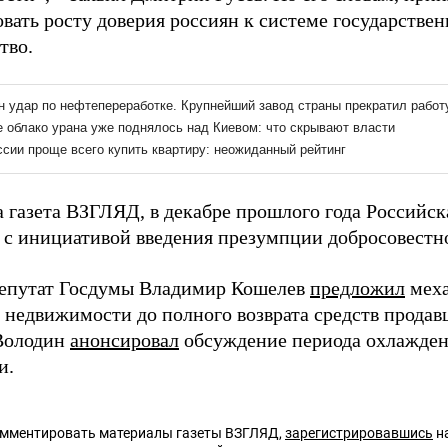
вать росту доверия россиян к системе государстве
тво.
а газета ВЗГЛЯД, в декабре прошлого года Российск
с инициативой введения презумпции добросовестно
депутат Госдумы Владимир Кошелев
предложил
меха
 недвижимости до полного возврата средств продав
Володин
анонсировал
обсуждение периода охлаждени
и.
омментировать материалы газеты ВЗГЛЯД,
зарегистрировавшись
на