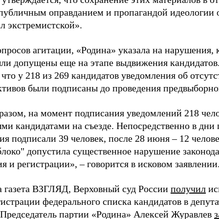
«публичным оправданием и пропагандой идеологии 
ал экстремистской».
просов агитации, «Родина» указала на нарушения, 
ыли допущены еще на этапе выдвижения кандидатов. 
 что у 218 из 269 кандидатов уведомления об отсу
активов были подписаны до проведения предвыборног
разом, на момент подписания уведомлений 218 чело
ми кандидатами на съезде. Непосредственно в дни 
я подписали 39 человек, после 28 июня – 12 челов
блоко" допустила существенное нарушение законода
 и регистрации», – говорится в исковом заявлении
а газета ВЗГЛЯД, Верховный суд России
получил
ис
гистрации федерального списка кандидатов в депут
 Председатель партии «Родина» Алексей Журавлев
з