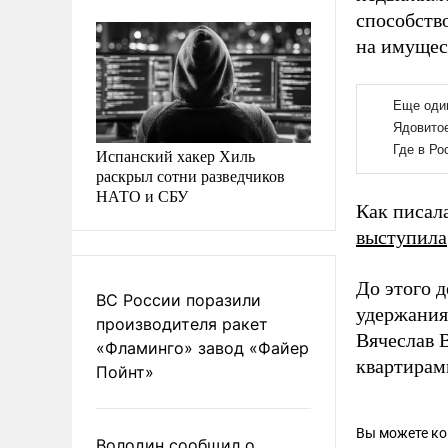
способство
на имущес
Испанский хакер Хиль
раскрыл сотни разведчиков
НАТО и СБУ
Как писал
выступила
До этого 
ВС России поразили
удержания
производителя ракет
Вячеслав 
«Фламинго» завод «Файер
квартирам
Пойнт»
Вы можете к
Володин сообщил о