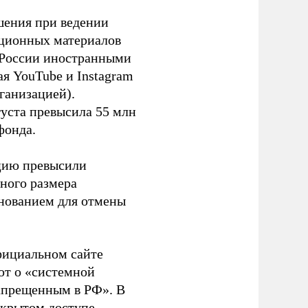
шения при ведении
ационных материалов
в России иностранными
я YouTube и Instagram
ганизацией).
густа превысила 55 млн
фонда.
ацию превысили
ного размера
основанием для отмены
фициальном сайте
ют о «системной
апрещенным в РФ». В
ткрытом доступе