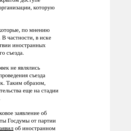
организации, которую
которые, по мнению
В частности, в иске
тствии иностранных
о съезда.
век не являлись
проведения съезда
ек. Таким образом,
тельства еще на стадии
.
ковое заявление об
аты Госдумы от партии
аявил
об иностранном