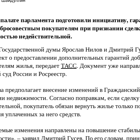
 Шайдуллин
палате парламента подготовили инициативу, га
обросовестным покупателям при признании сдел
остью недействительной.
Государственной думы Ярослав Нилов и Дмитрий Гу
ект о предоставлении дополнительных гарантий до
телям жилья, передает
ТАСС
. Документ уже направл
 суд России и Росреестр.
а предполагает внесение изменений в Гражданский 
ии недвижимости. Согласно поправкам, если сделк
тельной, покупатель обязан вернуть жилье только п
я уплаченных за него средств.
емые изменения направлены на повышение стабиль
сти», – заявил Дмитрий Гусев. По его словам, прин