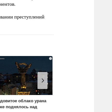
нентов.
овании преступлений
i
довитое облако урана
В России назвали
же поднялось над
законную цель наших