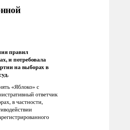
онной
ния правил
ах, и потребовала
ртии на выборах в
уд.
нять «Яблоко» с
инистративный ответчик
ах, в частности,
тиводействии
зарегистрированного