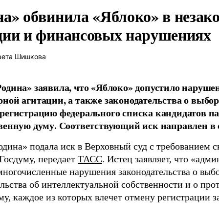
на» обвинила «Яблоко» в незак
ции и финансовых нарушениях
вета Шишкова
одина» заявила, что «Яблоко» допустило наруше
ной агитации, а также законодательства о выбор
регистрацию федерального списка кандидатов па
венную думу. Соответствующий иск направлен в с
одина» подала иск в Верховный суд с требованием с
 Госдуму, передает
ТАСС
. Истец заявляет, что «адм
многочисленные нарушения законодательства о выбор
ельства об интеллектуальной собственности и о про
му, каждое из которых влечет отмену регистрации 