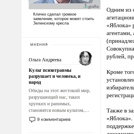
Одним из 
агитацион
«Яблока» 
агентами,
(принадле
МНЕНИЯ
Совокупная
рублей, пр
Ольга Андреева
Культ психотравмы
Кроме тог
разрушает и человека, и
установле
народ
избиратель
Обиды на этот жестокий мир,
регистрац
разрушающий нас, таких
хрупких и ранимых,
Также в з
становятся новым культом,
постепенно вытесняя и
«Яблока».
9 комментариев
отменяя традиционное
поддержке
требование к человеку – быть
документе