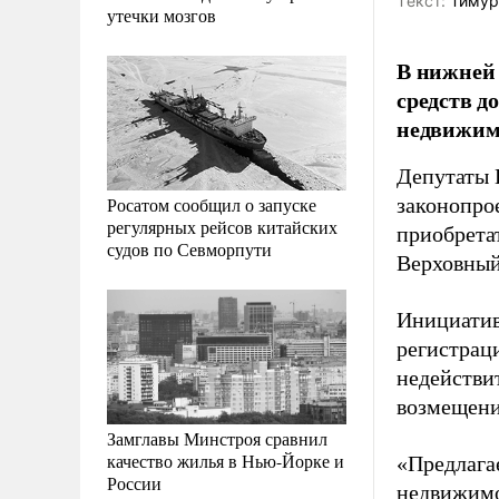
Tекст:
Тимур
утечки мозгов
В нижней 
средств д
недвижим
Депутаты 
Росатом сообщил о запуске
законопро
регулярных рейсов китайских
приобрета
судов по Севморпути
Верховный
Инициатив
регистрац
недействи
возмещени
Замглавы Минстроя сравнил
качество жилья в Нью-Йорке и
«Предлага
России
недвижимо