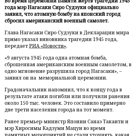
Во время церемонии памяти жертв трагедии 1945
года мэр Нагасаки Сиро Судзуки официально
заявил, что атомную бомбу на японский город
сбросил американский военный самолет.
Глава Нагасаки Сиро Судзуки в Декларации мира
прямо указал виновника трагедии 1945 года,
передает
РИА «Новости»
.
«9 августа 1945 года одна атомная бомба,
сброшенная американским военным самолетом, в
одно мгновение разрушила город Нагасаки», –
заявил он на мемориальной церемонии.
Градоначальник напомнил, что к концу года в
результате атаки погибли или получили ранения
около 150 тыс. человек. Это составило примерно
две трети населения города на тот момент.
Ранее премьер-министр Японии Санаэ Такаити и
мэр Хиросимы Кадзуми Мацуи во время
памятных мероприятий
не стали уточнять
, какая