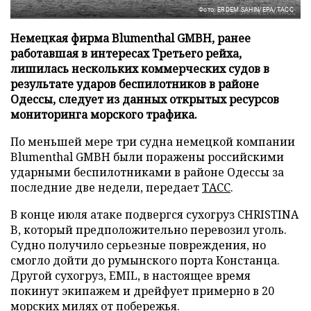
Фото: ERDEM SAHIN/EPA/ТАСС
Немецкая фирма Blumenthal GMBH, ранее
работавшая в интересах Третьего рейха,
лишилась нескольких коммерческих судов в
результате ударов беспилотников в районе
Одессы, следует из данных открытых ресурсов
мониторинга морского трафика.
По меньшей мере три судна немецкой компании
Blumenthal GMBH были поражены российскими
ударными беспилотниками в районе Одессы за
последние две недели, передает
ТАСС
.
В конце июля атаке подвергся сухогруз CHRISTINA
B, который предположительно перевозил уголь.
Судно получило серьезные повреждения, но
смогло дойти до румынского порта Констанца.
Другой сухогруз, EMIL, в настоящее время
покинут экипажем и дрейфует примерно в 20
морских милях от побережья.