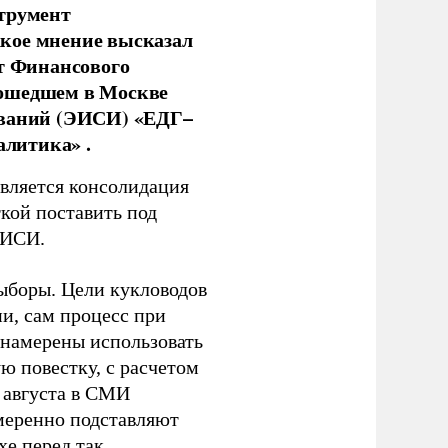
струмент
кое мнение высказал
нт Финансового
рошедшем в Москве
ований (ЭИСИ) «ЕДГ–
алитика» .
является консолидация
кой поставить под
ЭИСИ.
ыборы. Цели кукловодов
и, сам процесс при
 намерены использовать
ю повестку, с расчетом
 августа в СМИ
амеренно подставляют
хе перед так