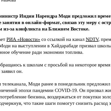
 Иванова
министр Индии Нарендра Моди предложил време
занятия в онлайн-формат, связав эту меру с о
 из-за конфликта на Ближнем Востоке.
ает
РИА «Новости»
со ссылкой на канал
NDTV
, пре
Моди на выступлении в Хайдарабаде призвал школы
нное обучение ради экономии топлива.
обращаюсь к школам с просьбой на некоторое время 
 заявил он.
 телеканала, Моди ранее в понедельник предложил
аничений эпохи пандемии COVID-19. Он призвал жит
потребление бензина, воздержаться от покупки зол
одчеркнув, что такие шаги помогут снизить расход 