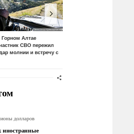
 Горном Алтае
Минобороны
частник СВО пережил
опубликовало видео
дар молнии и встречу с
удара по
едведем
логистическому центру
ВСУ под Киевом
том
лионы долларов
х иностранные