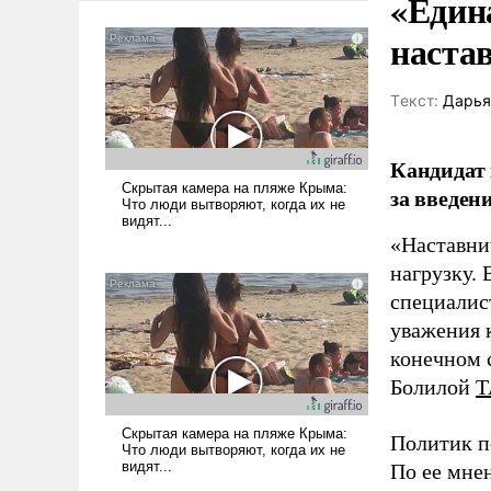
«Един
наста
Tекст:
Дарья
Кандидат 
за введен
«Наставни
нагрузку. 
специалис
уважения к
конечном с
Болилой
Т
Политик п
По ее мне