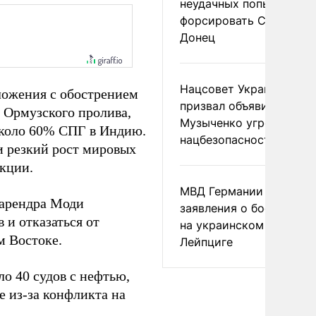
неудачных попытках ВС
форсировать Северски
Донец
Нацсовет Украины по Т
дложения с обострением
призвал объявить
 Ормузского пролива,
Музыченко угрозой
около 60% СПГ в Индию.
нацбезопасности
и резкий рост мировых
кции.
МВД Германии отвергл
Нарендра Моди
заявления о боеприпас
 и отказаться от
на украинском самолет
м Востоке.
Лейпциге
ло 40 судов с нефтью,
 из-за конфликта на