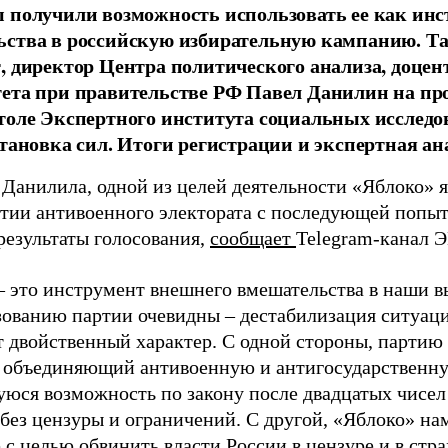
 получили возможность использовать ее как ин
ства в российскую избирательную кампанию. Та
, директор Центра политического анализа, доце
тета при правительстве РФ Павел Данилин на п
толе Экспертного института социальных исслед
становка сил. Итоги регистрации и экспертная ан
 Данилила, одной из целей деятельности «Яблоко» 
ртии антивоенного электората с последующей попыт
результаты голосования,
сообщает
Telegram-канал 
– это инструмент внешнего вмешательства в наши в
зованию партии очевидны – дестабилизация ситуаци
т двойственный характер. С одной стороны, партию
, объединяющий антивоенную и антигосударственну
юся возможность по закону после двадцатых чисел
 без цензуры и ограничений. С другой, «Яблоко» н
 с целью обвинить власти России в цензуре и в стра