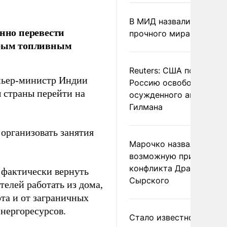
В МИД назвали условия
нно перевести
прочного мира на Укра
стрым топливным
Reuters: США попросил
мьер-министр Индии
Россию освободить
 страны перейти на
осужденного американ
Гилмана
организовать занятия
Марочко назвал
возможную причину
конфликта Драпатого и
 фактически вернуть
Сырского
елей работать из дома,
ота и от заграничных
энергоресурсов.
Стало известно о