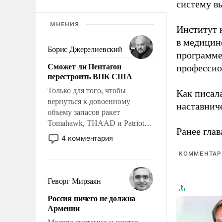
систему в
МНЕНИЯ
Институт 
в медицине
Борис Джерелиевский
программе
Сможет ли Пентагон
профессио
перестроить ВПК США
Только для того, чтобы
Как писал
вернуться к довоенному
наставнич
объему запасов ракет
Tomahawk, THAAD и Patriot
Ранее глав
США потребуется более трех
4 комментария
лет. Даже небольшая война с
КОММЕНТАРИ
Ираном опустошила
американские арсеналы.
Сложившаяся ситуация
Геворг Мирзаян
означает многолетний период
Россия ничего не должна
уязвимости США, например,
Армении
перед Китаем.