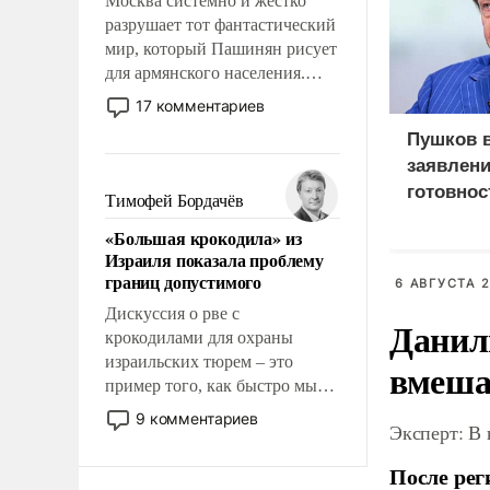
Москва системно и жестко
разрушает тот фантастический
мир, который Пашинян рисует
для армянского населения.
Мир, где политические
17 комментариев
прожекты будут безусловно
Пушков 
оплачиваться за счет
заявлени
российских
готовнос
налогоплательщиков и где
Тимофей Бордачёв
Еревану за свои поступки не
Россией
«Большая крокодила» из
нужно отвечать.
Израиля показала проблему
границ допустимого
6 АВГУСТА 2
Дискуссия о рве с
Данил
крокодилами для охраны
израильских тюрем – это
вмеша
пример того, как быстро мы
двигаемся по пути
9 комментариев
Эксперт: В
революционных изменений.
То, что несколько лет назад
После рег
было образом для