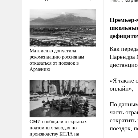
Tекст:
Мария
Премьер-
школьные 
дефицитом
Как перед
Матвиенко допустила
рекомендацию россиянам
Нарендра 
отказаться от поездок в
дистанцио
Армению
«Я также 
онлайн», –
По данным
часть огр
сократить 
СМИ сообщили о скрытых
подземных заводах по
поездок, п
производству БПЛА на