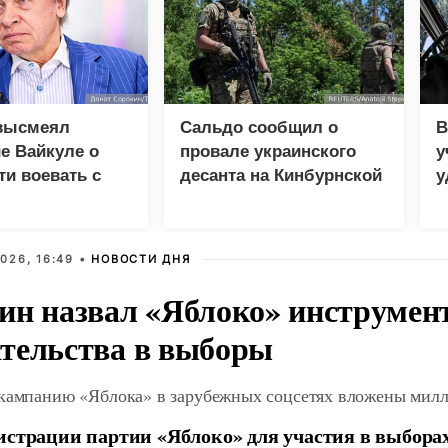
высмеял
Сальдо сообщил о
В
е Вайкуле о
провале украинского
у
ти воевать с
десанта на Кинбурнской
у
косе
м
026, 16:49 •
НОВОСТИ ДНЯ
ин назвал «Яблоко» инструмен
тельства в выборы
 кампанию «Яблока» в зарубежных соцсетях вложены мил
истрации партии «Яблоко» для участия в выбора