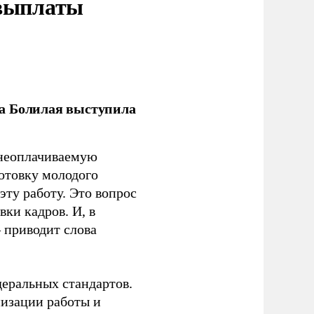
 выплаты
ла Болилая выступила
 неоплачиваемую
готовку молодого
ту работу. Это вопрос
ки кадров. И, в
– приводит слова
еральных стандартов.
низации работы и