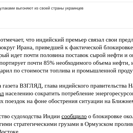
 отмечает, что индийский премьер связал свои пре
вокруг Ирана, приведшей к фактической блокировке
орый идет почти половина поставок сырой нефти и 
портирует почти 85% необходимого объема нефти, 
дарил по стоимости топлива и промышленной проду
а газета ВЗГЛЯД, глава индийского правительства 
ал
населению сократить потребление энергоресурсов
х поездок на фоне обострения ситуации на Ближне
тво судоходства Индии
сообщило
о блокировке око
гими стратегическими грузами в Ормузском проливе
остоке.