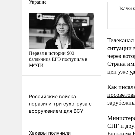
Украине
Телеканал
ситуации 
Первая в истории 500-
через кот
балльница ЕГЭ поступила в
Страна им
МФТИ
цен уже у
Как писал
посоветов
Российские войска
зарубежны
поразили три сухогруза с
вооружением для ВСУ
Министерс
СПГ и дру
Хакеры получили
Ближнем В