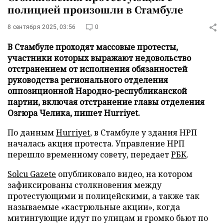
полицией произошли в Стамбуле
8 сентября 2025, 03:56
0
В Стамбуле проходят массовые протесты,
участники которых выражают недовольство
отстранением от исполнения обязанностей
руководства регионального отделения
оппозиционной Народно-республиканской
партии, включая отстранение главы отделения
Озгюра Челика, пишет Hurriyet.
По данным
Hurriyet
, в Стамбуле у здания НРП
началась акция протеста. Управление НРП
перешло временному совету, передает
РБК
.
Solcu Gazete
опубликовало видео, на котором
зафиксированы столкновения между
протестующими и полицейскими, а также так
называемые «кастрюльные акции», когда
митингующие идут по улицам и громко бьют по