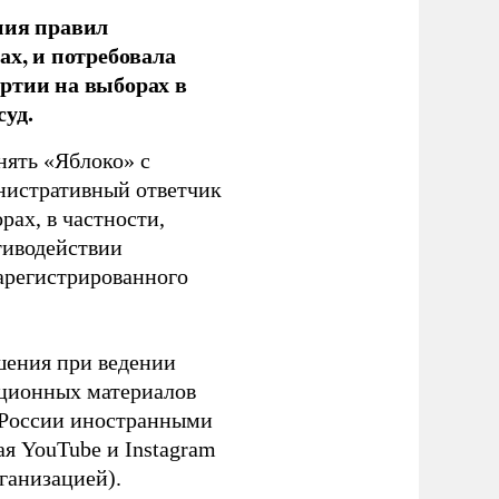
ния правил
ах, и потребовала
ртии на выборах в
уд.
нять «Яблоко» с
инистративный ответчик
ах, в частности,
тиводействии
зарегистрированного
шения при ведении
ационных материалов
в России иностранными
я YouTube и Instagram
ганизацией).