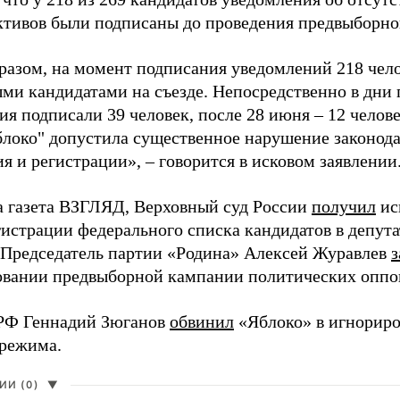
активов были подписаны до проведения предвыборног
разом, на момент подписания уведомлений 218 чело
ми кандидатами на съезде. Непосредственно в дни 
я подписали 39 человек, после 28 июня – 12 челов
блоко" допустила существенное нарушение законода
 и регистрации», – говорится в исковом заявлении
а газета ВЗГЛЯД, Верховный суд России
получил
ис
гистрации федерального списка кандидатов в депут
 Председатель партии «Родина» Алексей Журавлев
з
вании предвыборной кампании политических оппо
РФ Геннадий Зюганов
обвинил
«Яблоко» в игнорир
 режима.
И (0)
▼