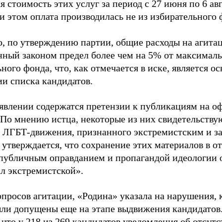
 стоимость этих услуг за период с 27 июня по 6 ав
и этом оплата производилась не из избирательного 
о, по утверждению партии, общие расходы на агит
нный законом предел более чем на 5% от максималь
ного фонда, что, как отмечается в иске, является 
ии списка кандидатов.
аявлении содержатся претензии к публикациям на о
 По мнению истца, некоторые из них свидетельству
 ЛГБТ-движения, признанного экстремистским и з
 утверждается, что сохранение этих материалов в о
«публичным оправданием и пропагандой идеологии 
ал экстремистской».
просов агитации, «Родина» указала на нарушения, 
ыли допущены еще на этапе выдвижения кандидатов. 
 что у 218 из 269 кандидатов уведомления об отсу