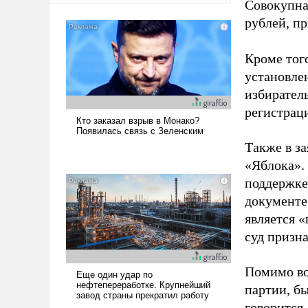
Совокупная
рублей, пр
Кроме тог
установле
избиратель
регистрац
Также в з
«Яблока».
поддержке
документе
является 
суд призн
Помимо во
партии, б
говорится,