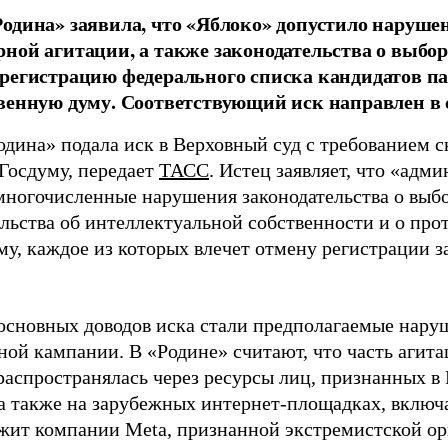
одина» заявила, что «Яблоко» допустило наруше
ной агитации, а также законодательства о выбор
регистрацию федерального списка кандидатов па
венную думу. Соответствующий иск направлен в с
одина» подала иск в Верховный суд с требованием с
 Госдуму, передает
ТАСС
. Истец заявляет, что «адм
многочисленные нарушения законодательства о выбор
ельства об интеллектуальной собственности и о про
му, каждое из которых влечет отмену регистрации 
основных доводов иска стали предполагаемые нару
ной кампании. В «Родине» считают, что часть агит
распространялась через ресурсы лиц, признанных 
 а также на зарубежных интернет-площадках, включа
жит компании Meta, признанной экстремистской ор