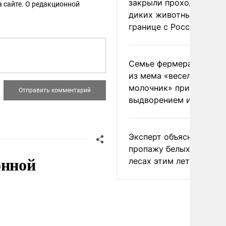
закрыли проходы для
 сайте. О редакционной
диких животных на
границе с Россией
Семье фермера Уолкер
из мема «веселый
молочник» пригрозили
выдворением из Росси
Эксперт объяснил
пропажу белых грибов 
онной
лесах этим летом