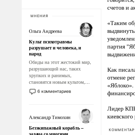
счетов и 
МНЕНИЯ
«Таким об
выдвинуты
Ольга Андреева
уведомлени
Культ психотравмы
партия "Я
разрушает и человека, и
народ
выдвижения
Обиды на этот жестокий мир,
разрушающий нас, таких
Как писал
хрупких и ранимых,
отмене ре
становятся новым культом,
«Яблоко».
постепенно вытесняя и
6 комментариев
финансиро
отменяя традиционное
требование к человеку – быть
Лидер КП
мужественным и твердым под
ударами судьбы, брать на себя
киевского
Александр Тимохин
ответственность, помогать
Безэкипажный корабль –
слабым, идти вперед и
КОММЕНТАРИ
задача со многими