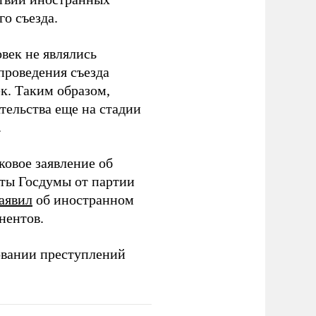
о съезда.
век не являлись
проведения съезда
ек. Таким образом,
тельства еще на стадии
.
ковое заявление об
аты Госдумы от партии
аявил
об иностранном
нентов.
овании преступлений