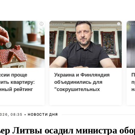
i
i
ссии проще
Украина и Финляндия
П
пить квартиру:
объединились для
п
нный рейтинг
"сокрушительных
н
санкций" против России
у
026, 08:35 •
НОВОСТИ ДНЯ
ер Литвы осадил министра обо