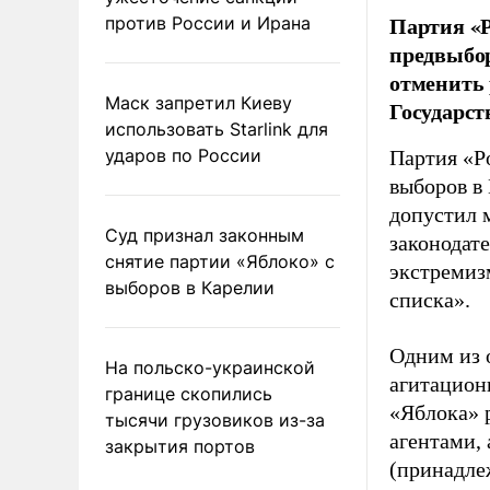
Партия «Р
против России и Ирана
предвыбор
отменить 
Маск запретил Киеву
Государст
использовать Starlink для
ударов по России
Партия «Р
выборов в
допустил 
Суд признал законным
законодат
снятие партии «Яблоко» с
экстремиз
выборов в Карелии
списка».
Одним из 
На польско-украинской
агитацион
границе скопились
«Яблока» 
тысячи грузовиков из-за
агентами,
закрытия портов
(принадле