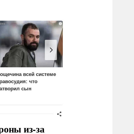
i
ощечина всей системе
Киев становится
равосудия: что
непригодным для
атворил сын
жизни: печальный
краинского олигарха
рейтинг
роны из-за