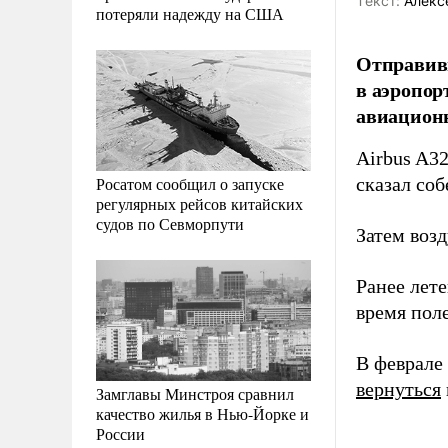
Tекст:
Алекс
потеряли надежду на США
Отправивш
в аэропор
авиацион
Airbus A32
Росатом сообщил о запуске
сказал со
регулярных рейсов китайских
судов по Севморпути
Затем воз
Ранее лет
время пол
В феврале
вернуться
Замглавы Минстроя сравнил
качество жилья в Нью-Йорке и
России