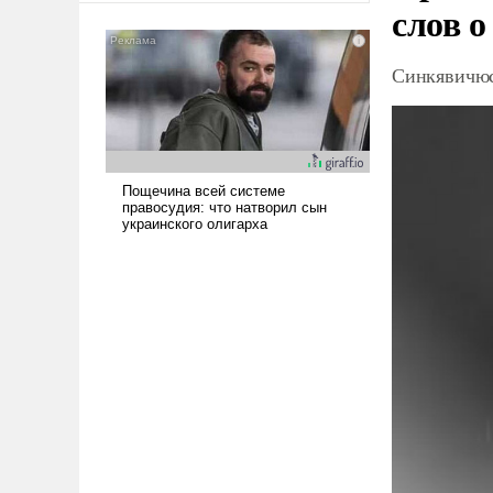
слов о
американские арсеналы.
Сложившаяся ситуация
означает многолетний период
Синкявичюс
уязвимости США, например,
перед Китаем.