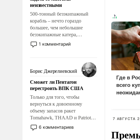
адаптироваться.
неизвестными
500-тонный безэкипажный
корабль – нечто гораздо
большее, чем небольшие
безэкипажные катера,
применение которых уже
1 комментарий
стало обыденностью. Задача по
созданию такого корабля очень
сложна и амбициозна. Однако
и ее реализация радикально
Борис Джерелиевский
поднимет наши боевые
Где в Ро
Сможет ли Пентагон
возможности.
всего ку
перестроить ВПК США
неожида
Только для того, чтобы
вернуться к довоенному
объему запасов ракет
Tomahawk, THAAD и Patriot
7 АВГУСТА 2
США потребуется более трех
6 комментариев
Премь
лет. Даже небольшая война с
Ираном опустошила