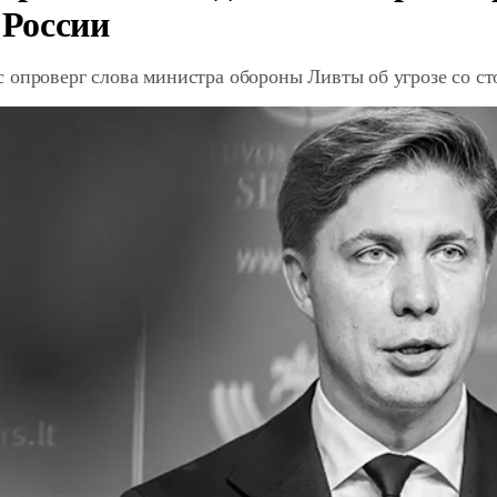
 России
 опроверг слова министра обороны Ливты об угрозе со с