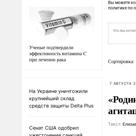
Вы можете к
политике по 
Ученые подтвердили
эффективность витамина C
при лечении рака
Сортировка:
7 АВГУСТА 2
На Украине уничтожили
«Роди
крупнейший склад
средств защиты Delta Plus
агита
Tекст:
Елиза
Сенат США одобрил
ужесточение санкций