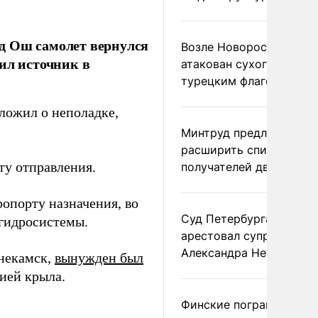
д Ош самолет вернулся
Возле Новороссийска
ил источник в
атакован сухогруз под
турецким флагом
оложил о неполадке,
Минтруд предложил
расширить список
ту отправления.
получателей двух пенс
ропорту назначения, во
Суд Петербурга заочно
 гидросистемы.
арестовал супругу
Александра Невзорова
некамск,
вынужден был
ией крыла.
Финские пограничники