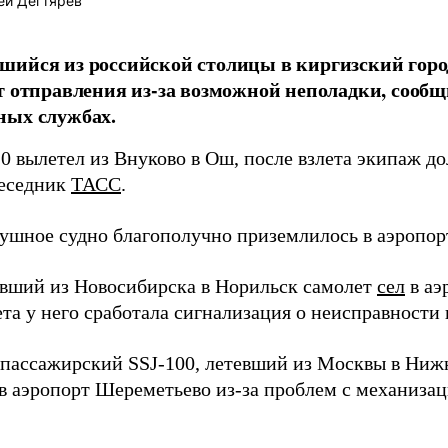
ей Дегтярев
ийся из российской столицы в киргизский горо
т отправления из-за возможной неполадки, сообщ
ных службах.
0 вылетел из Внуково в Ош, после взлета экипаж д
беседник
ТАСС
.
душное судно благополучно приземлилось в аэропор
евший из Новосибирска в Норильск самолет
сел
в аэ
ета у него сработала сигнализация о неисправности
 пассажирский SSJ-100, летевший из Москвы в Ниж
в аэропорт Шереметьево из-за проблем с механизац