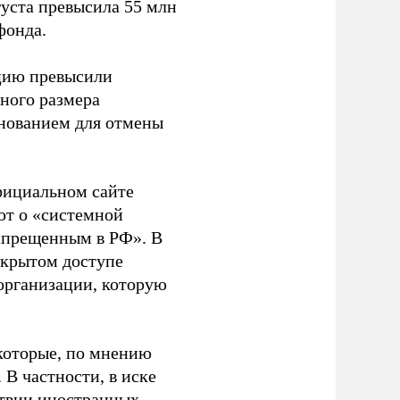
густа превысила 55 млн
фонда.
ацию превысили
ного размера
основанием для отмены
фициальном сайте
ют о «системной
апрещенным в РФ». В
ткрытом доступе
организации, которую
которые, по мнению
В частности, в иске
тствии иностранных