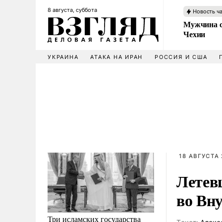
8 августа, суббота
Новость ч
Мужчина с
Чехии
УКРАИНА
АТАКА НА ИРАН
РОССИЯ И США
18 АВГУСТА 
Летев
во Вн
Три исламских государства