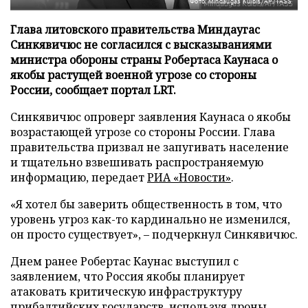
Фото: Mindaugas Kulbis/AP/TASS
Глава литовского правительства Миндаугас
Синкявичюс не согласился с высказываниями
министра обороны страны Робертаса Каунаса о
якобы растущей военной угрозе со стороны
России, сообщает портал LRT.
Синкявичюс опроверг заявления Каунаса о якобы
возрастающей угрозе со стороны России. Глава
правительства призвал не запугивать население
и тщательно взвешивать распространяемую
информацию, передает
РИА «Новости»
.
«Я хотел бы заверить общественность в том, что
уровень угроз как-то кардинально не изменился,
он просто существует», – подчеркнул Синкявичюс.
Днем ранее Робертас Каунас выступил с
заявлением, что Россия якобы планирует
атаковать критическую инфраструктуру
прибалтийских государств, используя дроны