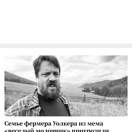
Семье фермера Уолкера из мема
«веселый молочник» пригрозили