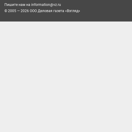
Пишите нам на
information@vz.ru
© 2005 — 2026 ООО Деловая газета «Взгляд»