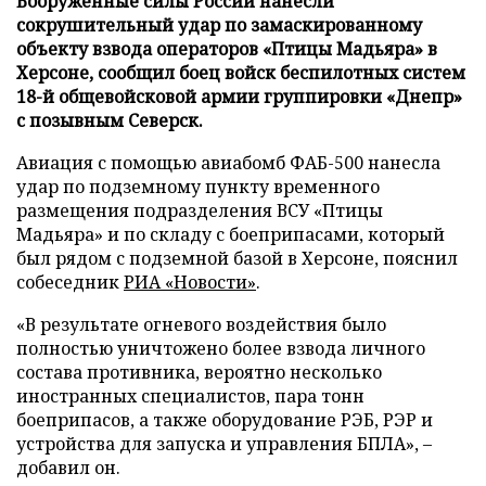
Вооруженные силы России нанесли
сокрушительный удар по замаскированному
объекту взвода операторов «Птицы Мадьяра» в
Херсоне, сообщил боец войск беспилотных систем
18-й общевойсковой армии группировки «Днепр»
с позывным Северск.
Авиация с помощью авиабомб ФАБ-500 нанесла
удар по подземному пункту временного
размещения подразделения ВСУ «Птицы
Мадьяра» и по складу с боеприпасами, который
был рядом с подземной базой в Херсоне, пояснил
собеседник
РИА «Новости»
.
«В результате огневого воздействия было
полностью уничтожено более взвода личного
состава противника, вероятно несколько
иностранных специалистов, пара тонн
боеприпасов, а также оборудование РЭБ, РЭР и
устройства для запуска и управления БПЛА», –
добавил он.