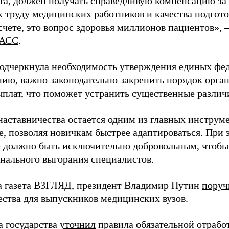
та, должен получать справедливую компенсацию за э
 труду медицинских работников и качества подготов
чете, это вопрос здоровья миллионов пациентов», 
АСС
.
одчеркнула необходимость утверждения единых фед
нию, важно законодательно закрепить порядок орга
ыплат, что поможет устранить существенные различ
наставничества остается одним из главных инструм
, позволяя новичкам быстрее адаптироваться. При 
 должно быть исключительно добровольным, чтобы 
нального выгорания специалистов.
а газета ВЗГЛЯД, президент Владимир Путин
поруч
ества для выпускников медицинских вузов.
а государства
уточнил
правила обязательной отрабо