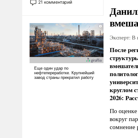
21 комментарий
прожекты будут безусловно
Данил
оплачиваться за счет
вмеша
российских
налогоплательщиков и где
Еревану за свои поступки не
Эксперт: В
нужно отвечать.
После рег
структуры
вмешатель
политолог
универси
круглом с
2026: Рас
По оценке
вокруг па
сомнение 