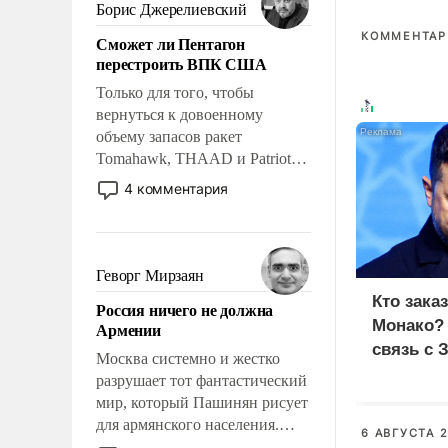
ударами судьбы, брать на себя
Борис Джерелиевский
ответственность, помогать
КОММЕНТАРИ
Сможет ли Пентагон
слабым, идти вперед и
перестроить ВПК США
адаптироваться.
Только для того, чтобы
вернуться к довоенному
объему запасов ракет
Tomahawk, THAAD и Patriot
США потребуется более трех
4 комментария
лет. Даже небольшая война с
Ираном опустошила
американские арсеналы.
Сложившаяся ситуация
Геворг Мирзаян
означает многолетний период
Кто зака
Россия ничего не должна
уязвимости США, например,
Монако?
Армении
перед Китаем.
связь с 
Москва системно и жестко
разрушает тот фантастический
мир, который Пашинян рисует
для армянского населения.
6 АВГУСТА 2
Мир, где политические