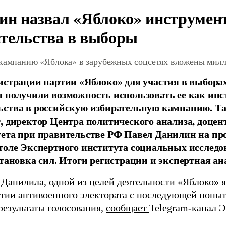
ин назвал «Яблоко» инструмен
тельства в выборы
 кампанию «Яблока» в зарубежных соцсетях вложены мил
истрации партии «Яблоко» для участия в выбора
 получили возможность использовать ее как ин
ства в российскую избирательную кампанию. Та
, директор Центра политического анализа, доце
тета при правительстве РФ Павел Данилин на п
толе Экспертного института социальных исслед
становка сил. Итоги регистрации и экспертная ан
 Данилила, одной из целей деятельности «Яблоко» 
ртии антивоенного электората с последующей попыт
результаты голосования,
сообщает
Telegram-канал 