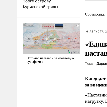
Зорге острову
Курильской гряды
Сортировка:
6 АВГУСТА 2
«Един
наста
Tекст:
Дарья
Кандидат 
за введен
«Наставни
нагрузку. 