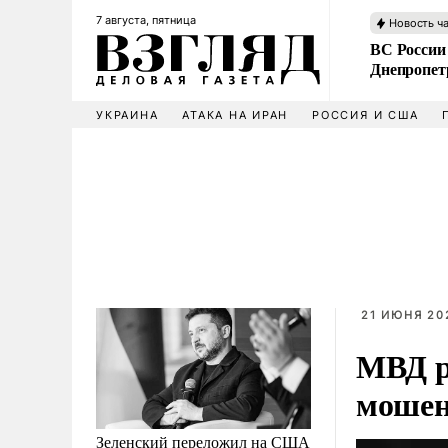
7 августа, пятница
Новость ч
ВС России
Днепропет
УКРАИНА
АТАКА НА ИРАН
РОССИЯ И США
21 ИЮНЯ 202
МВД р
мошен
Зеленский переложил на США