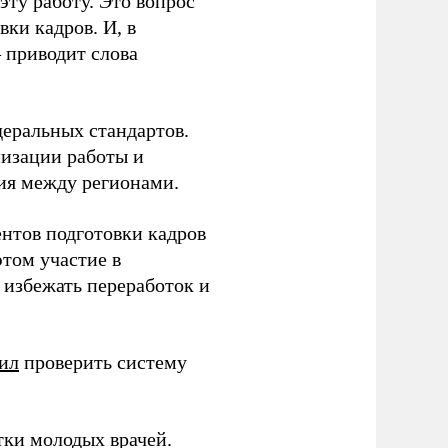
ту работу. Это вопрос
ки кадров. И, в
– приводит слова
еральных стандартов.
низации работы и
ия между регионами.
ентов подготовки кадров
этом участие в
избежать переработок и
ил
проверить систему
тки молодых врачей.