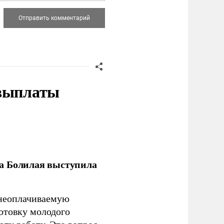
 выплаты
ла Болилая выступила
 неоплачиваемую
готовку молодого