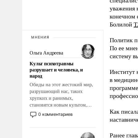
специалис
уважения к
конечном с
Болилой
Т
МНЕНИЯ
Политик п
По ее мне
Ольга Андреева
систему в
Культ психотравмы
разрушает и человека, и
Институт 
народ
в медицине
Обиды на этот жестокий мир,
программе
разрушающий нас, таких
профессио
хрупких и ранимых,
становятся новым культом,
Как писал
постепенно вытесняя и
0 комментариев
отменяя традиционное
наставнич
требование к человеку – быть
мужественным и твердым под
Ранее глав