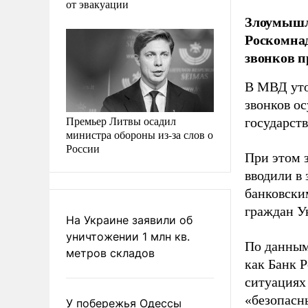
от эвакуации
Злоумышле
Роскомна
звонков п
В МВД уто
звонков о
Премьер Литвы осадил
государст
министра обороны из-за слов о
России
При этом 
вводили в
банковски
граждан У
На Украине заявили об
уничтожении 1 млн кв.
По данным
метров складов
как Банк 
ситуациях
«безопасн
У побережья Одессы