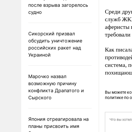
после взрыва загорелось
Среди дру
судно
служб ЖКХ
аферисты 
Сикорский призвал
требовали
обсудить уничтожение
российских ракет над
Как писал
Украиной
противоде
система, 
похищающи
Марочко назвал
возможную причину
конфликта Драпатого и
Вы можете к
Сырского
политике по 
Япония отреагировала на
планы присвоить имя