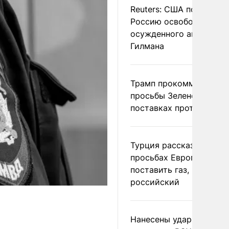
Reuters: США попросил
Россию освободить
осужденного американ
Гилмана
Трамп прокомментиров
просьбы Зеленского о
поставках противораке
Турция рассказала о
просьбах Европы
поставить газ, но не
российский
Нанесены удары по