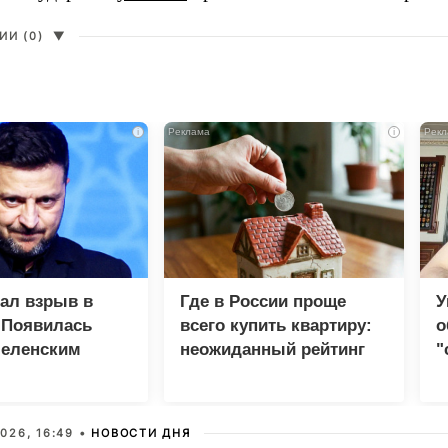
И (0)
▼
i
i
зал взрыв в
Где в России проще
У
 Появилась
всего купить квартиру:
о
Зеленским
неожиданный рейтинг
"
с
026, 16:49 •
НОВОСТИ ДНЯ