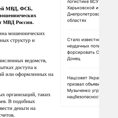
логистике ВСУ в
лей МВД, ФСБ,
Харьковской и
Днепропетровской
 мошеннических
областях
т МВД России.
вина мошеннических
Стало известно о
ных структур и
неудачных попытках ВС
форсировать Северски
Донец
численных ведомств,
пытках доступа к
ий или оформленных на
Нацсовет Украины по Т
призвал объявить
Музыченко угрозой
х организаций, таких
нацбезопасности
аев. В подобных
вести деньги на
четов.