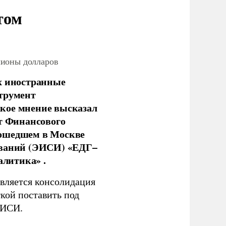
том
лионы долларов
х иностранные
струмент
кое мнение высказал
нт Финансового
рошедшем в Москве
ований (ЭИСИ) «ЕДГ–
алитика» .
является консолидация
кой поставить под
ЭИСИ.