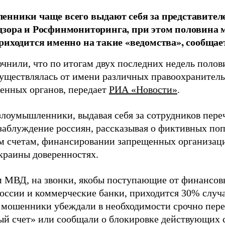
нники чаще всего выдают себя за представите
дзора и Росфинмониторинга, при этом половина
риходится именно на такие «ведомства», сообщае
чнили, что по итогам двух последних недель поло
существлялась от имени различных правоохранитель
венных органов, передает
РИА «Новости»
.
злоумышленники, выдавая себя за сотрудников пере
 заблуждение россиян, рассказывая о фиктивных по
м счетам, финансировании запрещенных организац
краины доверенностях.
 МВД, на звонки, якобы поступающие от финансовы
России и коммерческие банки, приходится 30% случ
 мошенники убеждали в необходимости срочно пере
ый счет» или сообщали о блокировке действующих с