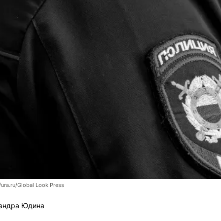
/ura.ru/Global Look Press
андра Юдина