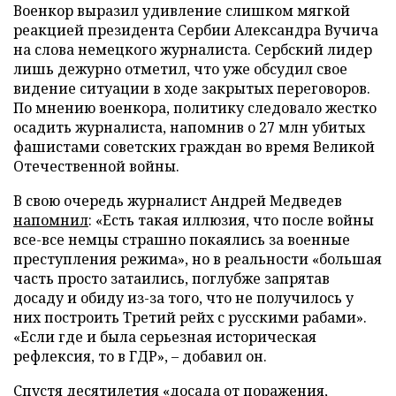
Военкор выразил удивление слишком мягкой
реакцией президента Сербии Александра Вучича
на слова немецкого журналиста. Сербский лидер
лишь дежурно отметил, что уже обсудил свое
видение ситуации в ходе закрытых переговоров.
По мнению военкора, политику следовало жестко
осадить журналиста, напомнив о 27 млн убитых
фашистами советских граждан во время Великой
Отечественной войны.
В свою очередь журналист Андрей Медведев
напомнил
: «Есть такая иллюзия, что после войны
все-все немцы страшно покаялись за военные
преступления режима», но в реальности «большая
часть просто затаились, поглубже запрятав
досаду и обиду из-за того, что не получилось у
них построить Третий рейх с русскими рабами».
«Если где и была серьезная историческая
рефлексия, то в ГДР», – добавил он.
Спустя десятилетия «досада от поражения,