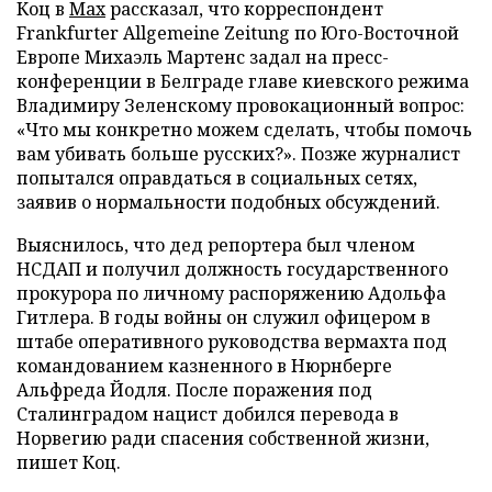
Коц в
Мах
рассказал, что корреспондент
Frankfurter Allgemeine Zeitung по Юго-Восточной
Европе Михаэль Мартенс задал на пресс-
конференции в Белграде главе киевского режима
Владимиру Зеленскому провокационный вопрос:
«Что мы конкретно можем сделать, чтобы помочь
вам убивать больше русских?». Позже журналист
попытался оправдаться в социальных сетях,
заявив о нормальности подобных обсуждений.
Выяснилось, что дед репортера был членом
НСДАП и получил должность государственного
прокурора по личному распоряжению Адольфа
Гитлера. В годы войны он служил офицером в
штабе оперативного руководства вермахта под
командованием казненного в Нюрнберге
Альфреда Йодля. После поражения под
Сталинградом нацист добился перевода в
Норвегию ради спасения собственной жизни,
пишет Коц.