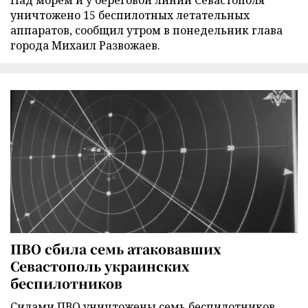
Над морем и у береговой линии Севастополя
уничтожено 15 беспилотных летательных
аппаратов, сообщил утром в понедельник глава
города Михаил Развожаев.
ПВО сбила семь атаковавших
Севастополь украинских
беспилотников
Силами ПВО уничтожены семь беспилотников