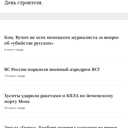
День строителя.
Коц: Вучич не осек немецкого журналиста за вопрос
об «убийстве русских»
6 минут назад
ВС России поразили военный аэродром ВСУ
15 минут назад
Хуситы ударили ракетами и БПЛА по йеменскому
порту Моха
30 минут назад
Звезда «Горца» Ламберт потерял сознание во время