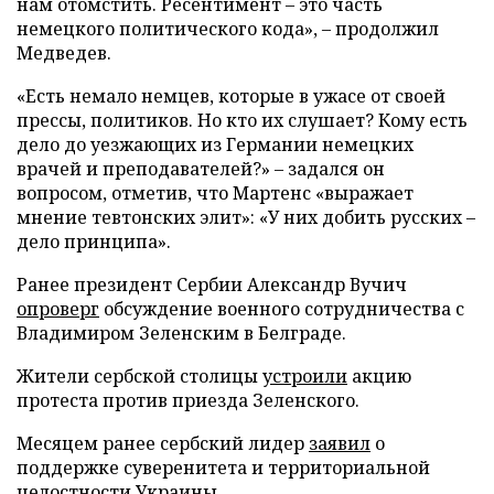
нам отомстить. Ресентимент – это часть
немецкого политического кода», – продолжил
Медведев.
«Есть немало немцев, которые в ужасе от своей
прессы, политиков. Но кто их слушает? Кому есть
дело до уезжающих из Германии немецких
врачей и преподавателей?» – задался он
вопросом, отметив, что Мартенс «выражает
мнение тевтонских элит»: «У них добить русских –
дело принципа».
Ранее президент Сербии Александр Вучич
опроверг
обсуждение военного сотрудничества с
Владимиром Зеленским в Белграде.
Жители сербской столицы
устроили
акцию
протеста против приезда Зеленского.
Месяцем ранее сербский лидер
заявил
о
поддержке суверенитета и территориальной
целостности Украины.