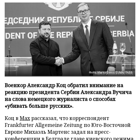
Фото: Marko Dimic/ZUMA/TASS
Военкор Александр Коц обратил внимание на
реакцию президента Сербии Александра Вучича
на слова немецкого журналиста о способах
«убивать больше русских».
Коц в
Мах
рассказал, что корреспондент
Frankfurter Allgemeine Zeitung по Юго-Восточной
Европе Михаэль Мартенс задал на пресс-
конференции в Белграде главе киевского режима