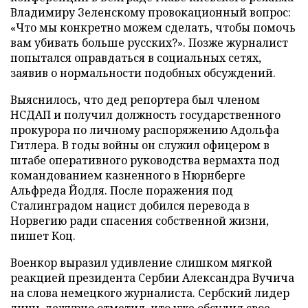
Владимиру Зеленскому провокационный вопрос:
«Что мы конкретно можем сделать, чтобы помочь
вам убивать больше русских?». Позже журналист
попытался оправдаться в социальных сетях,
заявив о нормальности подобных обсуждений.
Выяснилось, что дед репортера был членом
НСДАП и получил должность государственного
прокурора по личному распоряжению Адольфа
Гитлера. В годы войны он служил офицером в
штабе оперативного руководства вермахта под
командованием казненного в Нюрнберге
Альфреда Йодля. После поражения под
Сталинградом нацист добился перевода в
Норвегию ради спасения собственной жизни,
пишет Коц.
Военкор выразил удивление слишком мягкой
реакцией президента Сербии Александра Вучича
на слова немецкого журналиста. Сербский лидер
лишь дежурно отметил, что уже обсудил свое