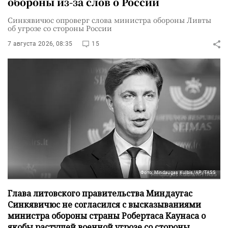
обороны из-за слов о России
Синкявичюс опроверг слова министра обороны Ливты
об угрозе со стороны России
7 августа 2026, 08:35
15
Фото: Mindaugas Kulbis/AP/TASS
Глава литовского правительства Миндаугас
Синкявичюс не согласился с высказываниями
министра обороны страны Робертаса Каунаса о
якобы растущей военной угрозе со стороны