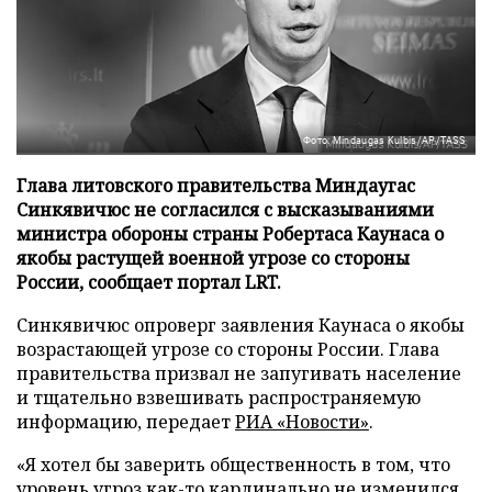
Фото: Mindaugas Kulbis/AP/TASS
Глава литовского правительства Миндаугас
Синкявичюс не согласился с высказываниями
министра обороны страны Робертаса Каунаса о
якобы растущей военной угрозе со стороны
России, сообщает портал LRT.
Синкявичюс опроверг заявления Каунаса о якобы
возрастающей угрозе со стороны России. Глава
правительства призвал не запугивать население
и тщательно взвешивать распространяемую
информацию, передает
РИА «Новости»
.
«Я хотел бы заверить общественность в том, что
уровень угроз как-то кардинально не изменился,