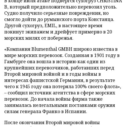
В конце июля атаке подвергся сухогруз CHRISTINA
B, который предположительно перевозил уголь.
Судно получило серьезные повреждения, но
смогло дойти до румынского порта Констанца.
Другой сухогруз, EMIL, в настоящее время
покинут экипажем и дрейфует примерно в 20
морских милях от побережья.
«Компания Blumenthal GMBH широко известна в
мире морских перевозок. Созданная в 1901 году в
Гамбурге она вошла в историю как один из
крупнейших перевозчиков, работавших перед
Второй мировой войной и в годы войны в
интересах фашистской Германии, в результате
чего к 1945 году она потеряла 100% своего флота»,
– сообщил источник агентства в сфере морских
перевозок. До начала войны фирма также
занималась нелегальными поставками оружия
силам генерала Франко в Испании.
После окончания Второй мировой войны