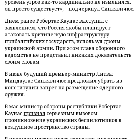
уровень угроз как-то кардинально не изменился,
он просто существует», – подчеркнул Синкявичюс.
Днем ранее Робертас Каунас выступил с
заявлением, что Россия якобы планирует
атаковать критическую инфраструктуру
прибалтийских государств, используя дроны
украинской армии. При этом глава оборонного
ведомства не представил никаких доказательств
своим словам.
В июне будущий премьер-министр Литвы
Миндаугас Синкявичюс
предложил
убрать из
конституции запрет на размещение ядерного
оружия.
В мае министр обороны республики Робертас
Каунас
признал
серьезным вызовом
проникновение украинских беспилотников в
воздушное пространство страны.
В прошлом месяце пресс-секретарь президента