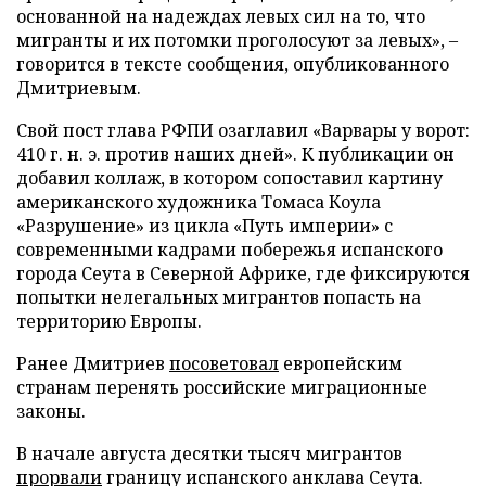
основанной на надеждах левых сил на то, что
мигранты и их потомки проголосуют за левых», –
говорится в тексте сообщения, опубликованного
Дмитриевым.
Свой пост глава РФПИ озаглавил «Варвары у ворот:
410 г. н. э. против наших дней». К публикации он
добавил коллаж, в котором сопоставил картину
американского художника Томаса Коула
«Разрушение» из цикла «Путь империи» с
современными кадрами побережья испанского
города Сеута в Северной Африке, где фиксируются
попытки нелегальных мигрантов попасть на
территорию Европы.
Ранее Дмитриев
посоветовал
европейским
странам перенять российские миграционные
законы.
В начале августа десятки тысяч мигрантов
прорвали
границу испанского анклава Сеута.