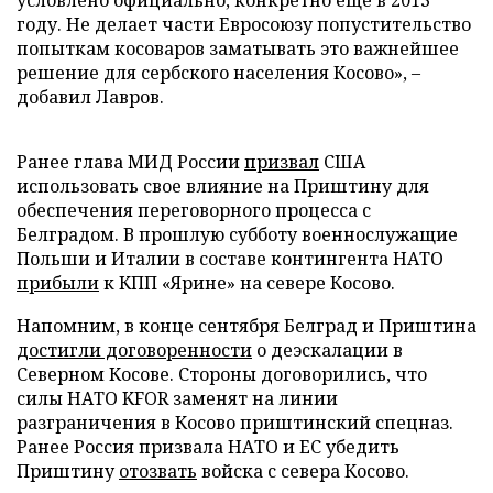
условлено официально, конкретно еще в 2013
году. Не делает части Евросоюзу попустительство
попыткам косоваров заматывать это важнейшее
решение для сербского населения Косово», –
добавил Лавров.
Ранее глава МИД России
призвал
США
использовать свое влияние на Приштину для
обеспечения переговорного процесса с
Белградом. В прошлую субботу военнослужащие
Польши и Италии в составе контингента НАТО
прибыли
к КПП «Ярине» на севере Косово.
Напомним, в конце сентября Белград и Приштина
достигли договоренности
о деэскалации в
Северном Косове. Стороны договорились, что
силы НАТО KFOR заменят на линии
разграничения в Косово приштинский спецназ.
Ранее Россия призвала НАТО и ЕС убедить
Приштину
отозвать
войска с севера Косово.