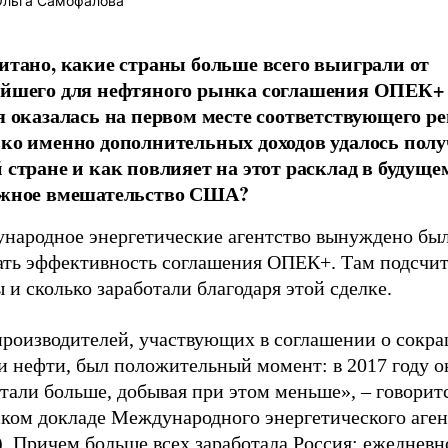
льга Самофалова
итано, какие страны больше всего выиграли от
йшего для нефтяного рынка соглашения ОПЕК+ 
я оказалась на первом месте соответствующего ре
ко именно дополнительных доходов удалось пол
 стране и как повлияет на этот расклад в будуще
жное вмешательство США?
народное энергетические агентство вынуждено бы
ать эффективность соглашения ОПЕК+. Там подсчит
 и сколько заработали благодаря этой сделке.
производителей, участвующих в соглашении о сокр
и нефти, был положительный момент: в 2017 году о
тали больше, добывая при этом меньше», – говоритс
ском докладе Международного энергетического аген
. Причем больше всех заработала Россия: ежедневн