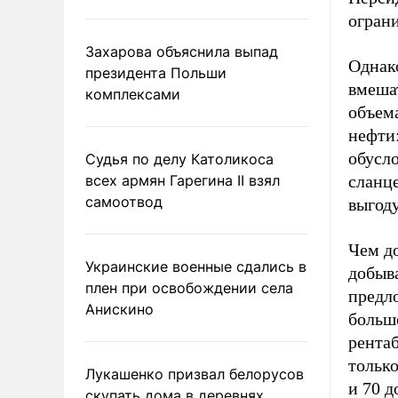
огран
Захарова объяснила выпад
Однак
президента Польши
вмеша
комплексами
объем
нефти
обусл
Судья по делу Католикоса
всех армян Гарегина II взял
сланц
самоотвод
выгоду
Чем д
Украинские военные сдались в
добыва
плен при освобождении села
предло
Анискино
больш
рентаб
только
Лукашенко призвал белорусов
и 70 д
скупать дома в деревнях