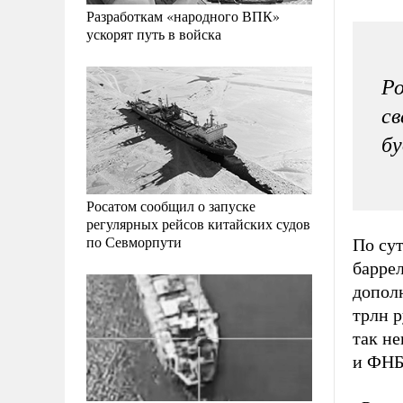
Разработкам «народного ВПК»
ускорят путь в войска
Ро
св
бу
Росатом сообщил о запуске
регулярных рейсов китайских судов
по Севморпути
По сут
барре
допол
трлн р
так не
и ФНБ