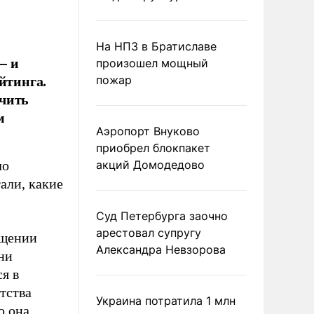
На НПЗ в Братиславе
– и
произошел мощный
йтинга.
пожар
учить
м
Аэропорт Внуково
приобрел блокпакет
ло
акций Домодедово
али, какие
Суд Петербурга заочно
арестовал супругу
ащении
Александра Невзорова
ни
я в
тства
Украина потратила 1 млн
о она