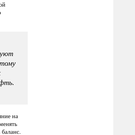
ой
о
руют
этому
к
фть.
яние на
 менять
 баланс.