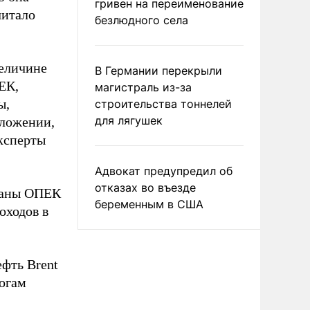
гривен на переименование
читало
безлюдного села
величине
В Германии перекрыли
ЕК,
магистраль из-за
ы,
строительства тоннелей
для лягушек
оложении,
эксперты
Адвокат предупредил об
отказах во въезде
раны ОПЕК
беременным в США
оходов в
фть Brent
огам