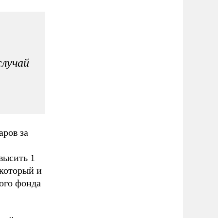
случай
аров за
высить 1
 который и
ного фонда