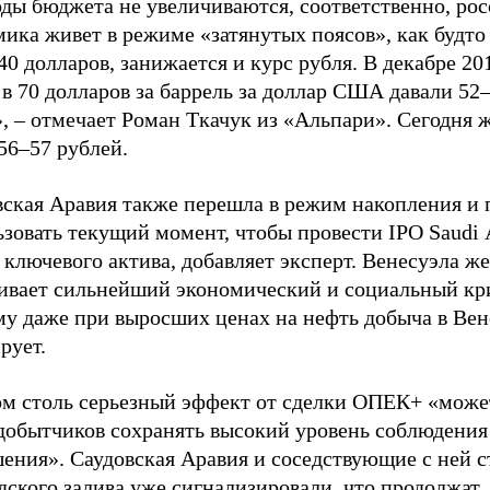
оды бюджета не увеличиваются, соответственно, ро
ика живет в режиме «затянутых поясов», как будто
40 долларов, занижается и курс рубля. В декабре 20
в 70 долларов за баррель за доллар США давали 52
, – отмечает Роман Ткачук из «Альпари». Сегодня 
56–57 рублей.
вская Аравия также перешла в режим накопления и 
ьзовать текущий момент, чтобы провести IPO Saudi
 ключевого актива, добавляет эксперт. Венесуэла же
ивает сильнейший экономический и социальный кр
му даже при выросших ценах на нефть добыча в Вен
рует.
ом столь серьезный эффект от сделки ОПЕК+ «може
добытчиков сохранять высокий уровень соблюдения
шения». Саудовская Аравия и соседствующие с ней 
дского залива уже сигнализировали, что продолжат