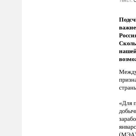
Tекст:
О
Подсч
важне
Росси
Сколь
нашей
возмо
Между
призн
страны
«Для 
добыч
зарабо
январ
(МЭА)