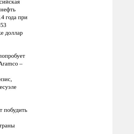
ссийская
 нефть
14 года при
–53
же доллар
попробует
 Aramco –
изис,
есуэле
т побудить
страны