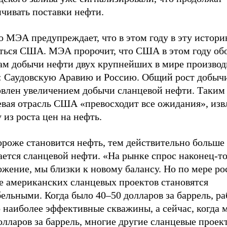
ичивать поставки нефти.
о МЭА предупреждает, что в этом году в эту истор
ться США. МЭА пророчит, что США в этом году об
ам добычи нефти двух крупнейших в мире производ
: Саудовскую Аравию и Россию. Общий рост добычи
овлен увеличением добычи сланцевой нефти. Таким 
евая отрасль США «превосходит все ожидания», изв
 из роста цен на нефть.
ороже становится нефть, тем действительно больше
ется сланцевой нефти. «На рынке спрос наконец-то
жение, мы близки к новому балансу. Но по мере рос
е американских сланцевых проектов становятся
ельными. Когда было 40–50 долларов за баррель, р
 наиболее эффективные скважины, а сейчас, когда 
олларов за баррель, многие другие сланцевые проек