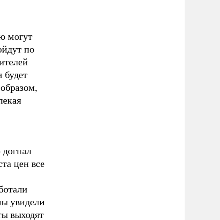
ию могут
ойдут по
ителей
 будет
образом,
лекая
 догнал
та цен все
аботали
мы увидели
ты выходят