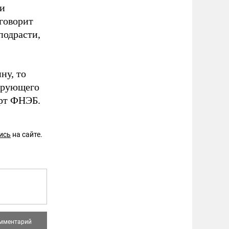
 и
говорит
подрасти,
ну, то
ирующего
ерт ФНЭБ.
ись
на сайте.