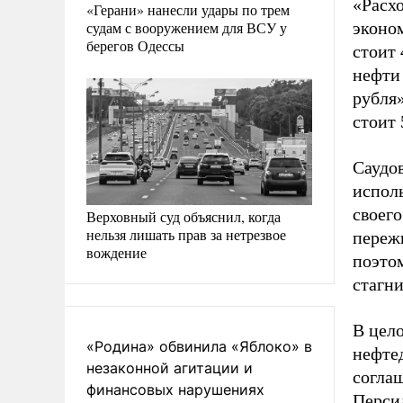
«Расх
«Герани» нанесли удары по трем
судам с вооружением для ВСУ у
эконом
берегов Одессы
стоит 
нефти 
рубля»
стоит 
Саудо
испол
своего
Верховный суд объяснил, когда
нельзя лишать прав за нетрезвое
переж
вождение
поэто
стагни
В цел
«Родина» обвинила «Яблоко» в
нефте
незаконной агитации и
согла
финансовых нарушениях
Перси