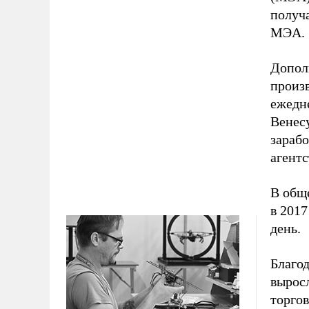
получ
МЭА.
Допол
произв
ежедне
Венес
зараб
агентс
В общ
в 2017
день.
Благо
вырос
торгов