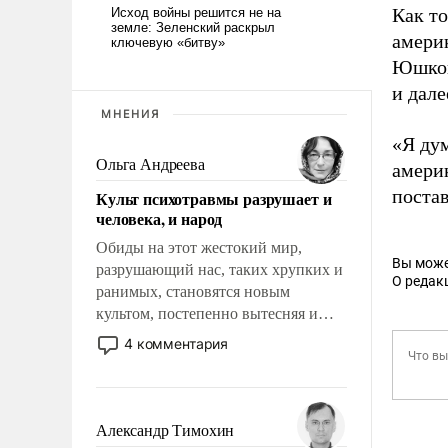
Как то
америк
Юшков
и дале
МНЕНИЯ
«Я ду
Ольга Андреева
амери
поста
Культ психотравмы разрушает и
человека, и народ
Обиды на этот жестокий мир,
Вы може
разрушающий нас, таких хрупких и
О редак
ранимых, становятся новым
культом, постепенно вытесняя и
отменяя традиционное требование к
4 комментария
человеку – быть мужественным и
твердым под ударами судьбы, брать
на себя ответственность, помогать
слабым, идти вперед и
Александр Тимохин
адаптироваться.