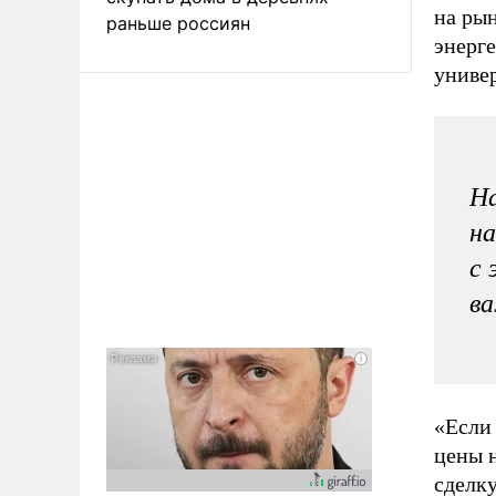
на ры
раньше россиян
энерг
униве
На
на
с 
ва
«Если 
цены н
сделку