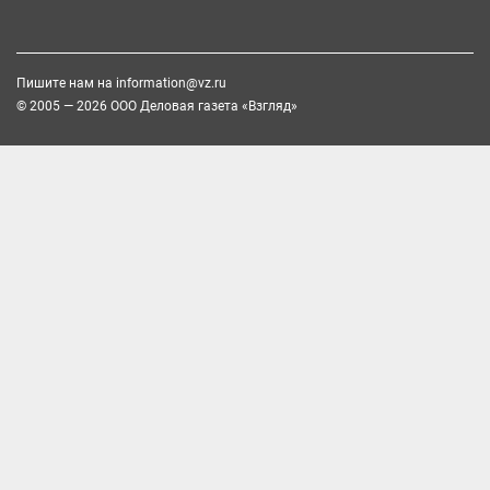
Пишите нам на
information@vz.ru
© 2005 — 2026 ООО Деловая газета «Взгляд»