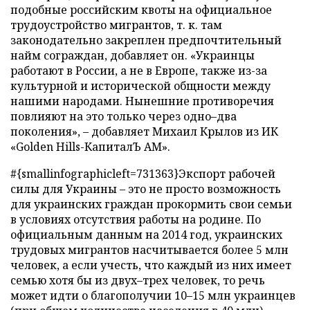
подобные российским квоты на официальное
трудоустройство мигрантов, т. к. там
законодательно закреплен предпочтительный
найм сограждан, добавляет он. «Украинцы
работают в России, а не в Европе, также из-за
культурной и исторической общности между
нашими народами. Нынешние противоречия
повлияют на это только через одно
–
два
поколения», – добавляет Михаил Крылов из ИК
«Golden Hills-КапиталЪ АМ».
#{smallinfographicleft=731363}Экспорт рабочей
силы для Украины – это не просто возможность
для украинских граждан прокормить свои семьи
в условиях отсутствия работы на родине. По
официальным данным на 2014 год, украинских
трудовых мигрантов насчитывается более 5 млн
человек, а если учесть, что каждый из них имеет
семью хотя бы из двух
–
трех человек, то речь
может идти о благополучии 10
–
15 млн украинцев