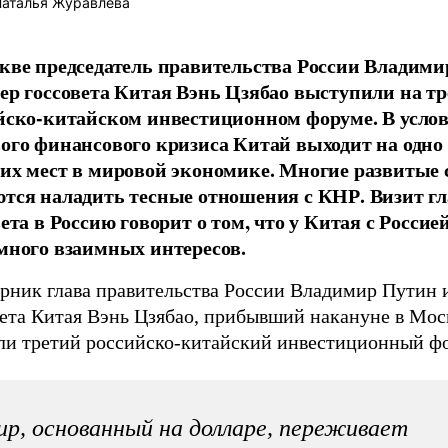
аталья Журавлева
кве председатель правительства России Владими
ер госсовета Китая Вэнь Цзябао выступили на т
йско-китайском инвестиционном форуме. В усло
ого финансового кризиса Китай выходит на одно 
их мест в мировой экономике. Многие развитые
тся наладить тесные отношения с КНР. Визит г
ета в Россию говорит о том, что у Китая с Россие
много взаимных интересов.
орник глава правительства России Владимир Путин 
вета Китая Вэнь Цзябао, прибывший накануне в Мос
ли третий российско-китайский инвестиционный ф
р, основанный на долларе, переживает