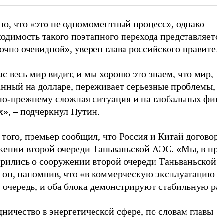
но, что «это не одномоментный процесс», однако
одимость такого поэтапного перехода представляет
очно очевидной», уверен глава российского правите
с весь мир видит, и мы хорошо это знаем, что мир,
анный на долларе, переживает серьезные проблемы,
 по-прежнему сложная ситуация и на глобальных ф
х», – подчеркнул Путин.
того, премьер сообщил, что Россия и Китай догово
жении второй очереди Таньваньской АЭС. «Мы, в п
орились о сооружении второй очереди Таньваньской
л он, напомнив, что «в коммерческую эксплуатацию
 очередь, и оба блока демонстрируют стабильную р
ничество в энергетической сфере, по словам главы