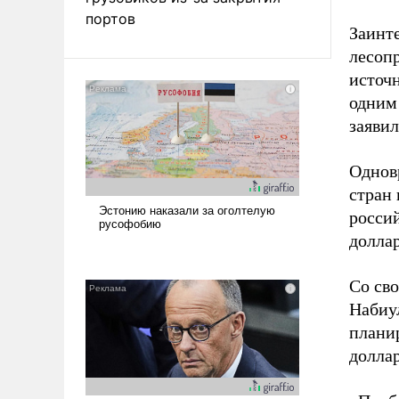
портов
Заинте
лесоп
источн
одним
заяви
Однов
стран
россий
долла
Со св
Набиул
плани
долла