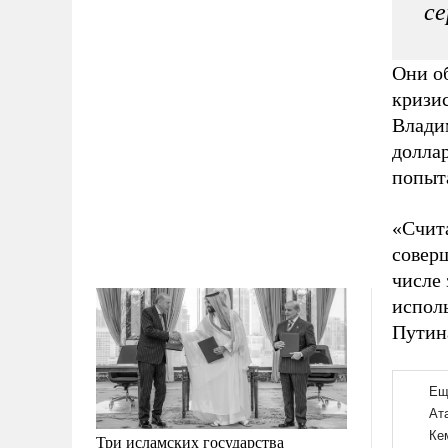
се
Они о
кризис
Владим
долла
попыт
«Счита
совер
числе 
испол
Пути
Три исламских государства