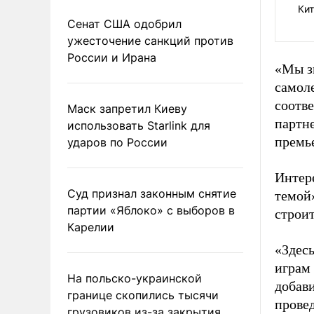
Кит
Сенат США одобрил
ужесточение санкций против
России и Ирана
«Мы з
самоле
соотв
Маск запретил Киеву
партн
использовать Starlink для
премь
ударов по России
Интер
Суд признал законным снятие
темой»
партии «Яблоко» с выборов в
строит
Карелии
«Здес
играм 
На польско-украинской
добав
границе скопились тысячи
прове
грузовиков из-за закрытия