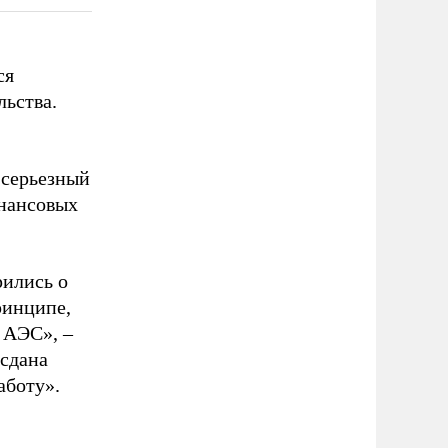
ся
льства.
 серьезный
инансовых
рились о
ринципе,
 АЭС», –
 сдана
аботу».