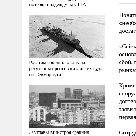
потеряли надежду на США
Понят
«необх
достат
«Сейча
основ
сбой,
Росатом сообщил о запуске
регулярных рейсов китайских судов
рынка
по Севморпути
Кроме 
соору
догов
заяви
первая
Замглавы Минстроя сравнил
Сотруд