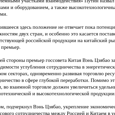
лемными участками взаимодействия» Путин назвал
ами и оборудованием, а также высокотехнологичн
ами.
ившееся здесь положение не отвечает пока потенц
ностям двух стран, и особенно это касается постав
етствующей российской продукции на китайский ры
 премьер.
ей стороны премьер госсовета Китая Вэнь Цзябао з
одимости углубления сотрудничества в энергетичес
вом секторах, одновременно развивая торговлю рес
ничество в сфере глубокой переработки. Помимо это
, во взаимной торговле должен увеличиться удельн
отехнической и высокотехнологической продукции
ом, подчеркнул Вэнь Цзябао, укрепление экономиче
сового сотрудничества между Россией и Китаем в у