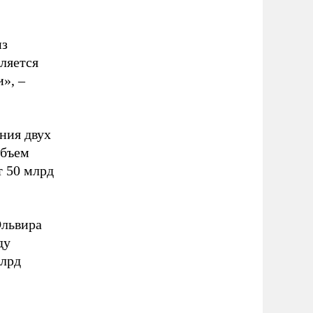
из
ляется
», –
ния двух
Объем
т 50 млрд
Эльвира
ду
млрд