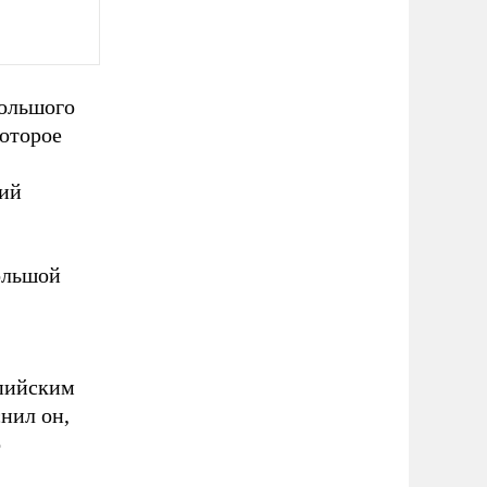
большого
которое
кий
ольшой
мпийским
нил он,
о