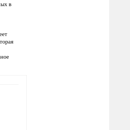
ных в
еет
торая
вное