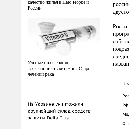
качество жилья в Нью-Йорке и
россий
России
двуст
Россия
прогр
собст
подра
средн
Ученые подтвердили
назва
эффективность витамина C при
лечении рака
НА
Ро
На Украине уничтожили
РФ 
крупнейший склад средств
Ме
защиты Delta Plus
С 