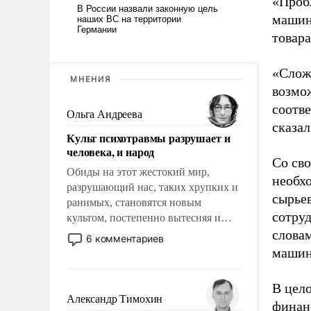
«Проб
машин
товар
«Слож
МНЕНИЯ
возмож
соотв
Ольга Андреева
сказал
Культ психотравмы разрушает и
человека, и народ
Со сво
Обиды на этот жестокий мир,
необх
разрушающий нас, таких хрупких и
сырье
ранимых, становятся новым
сотруд
культом, постепенно вытесняя и
отменяя традиционное требование к
словам
6 комментариев
человеку – быть мужественным и
машин
твердым под ударами судьбы, брать
на себя ответственность, помогать
В цел
слабым, идти вперед и
Александр Тимохин
финан
адаптироваться.