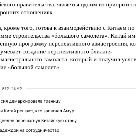
ского правительства, является одним из приоритет
оронних отношениях.
, кроме того, готова к взаимодействию с Китаем по
амме строительства «большого самолета». Китай им
венную программу перспективного авиастроения, ко
зумевает создание перспективного ближне-
емагистрального самолета, который и получил усло
ние «большой самолет».
 ЭТУ ТЕМУ
ссия демаркировала границу
и Китай решают, кто запятнал Амур
дведев перешагнул Китайскую стену
надеждой на сотрудничество