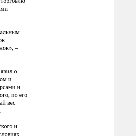
 торговлю
ыми
иальным
ок
нок», –
аявил о
ком и
урсами и
го, по его
ый вес
.
ского и
словиях