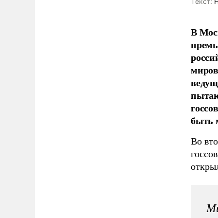
Tекст:
Н
В Мос
премь
росси
миров
ведущ
пытаю
госсов
быть 
Во вт
госсо
откры
Ми