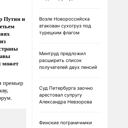
р Путин и
Возле Новороссийска
ретьем
атакован сухогруз под
виях
турецким флагом
из
 страны
Минтруд предложил
лавы
расширить список
й может
получателей двух пенсий
и премьер
Суд Петербурга заочно
кву,
арестовал супругу
орум.
Александра Невзорова
Финские пограничники