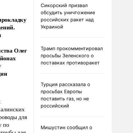
Сикорский призвал
обсудить уничтожение
 прокладку
российских ракет над
ений.
Украиной
ы
Трамп прокомментировал
мства Олег
просьбы Зеленского о
айонах
поставках противоракет
y
ции
Турция рассказала о
просьбах Европы
поставить газ, но не
х
российский
халинских
роводы для
у по
Мишустин сообщил о
 трубы для