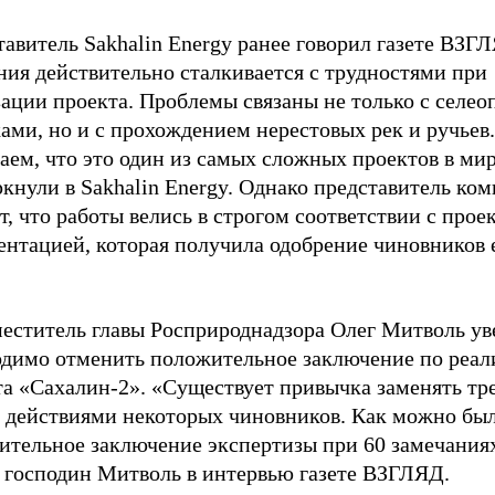
авитель Sakhalin Energy ранее говорил газете ВЗГЛ
ния действительно сталкивается с трудностями при
зации проекта. Проблемы связаны не только с селе
ами, но и с прохождением нерестовых рек и ручьев
ем, что это один из самых сложных проектов в мир
кнули в Sakhalin Energy. Однако представитель ко
т, что работы велись в строгом соответствии с прое
ентацией, которая получила одобрение чиновников 
меститель главы Росприроднадзора Олег Митволь ув
одимо отменить положительное заключение по реал
та «Сахалин-2». «Существует привычка заменять тр
а действиями некоторых чиновников. Как можно был
ительное заключение экспертизы при 60 замечания
л господин Митволь в интервью газете ВЗГЛЯД.