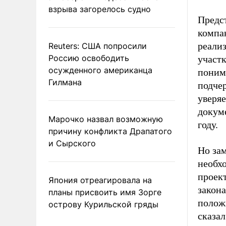
взрыва загорелось судно
Предст
компа
реали
Reuters: США попросили
Россию освободить
участк
осужденного американца
понима
Гилмана
подчер
уверяе
докум
Марочко назвал возможную
году.
причину конфликта Драпатого
и Сырского
Но за
необх
проек
Япония отреагировала на
закон
планы присвоить имя Зорге
полож
острову Курильской гряды
сказа