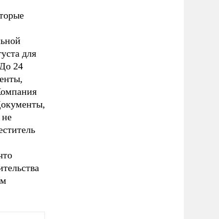
оторые
льной
густа для
 До 24
енты,
Компания
Документы,
 не
еститель
что
ительства
ом