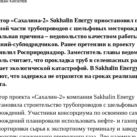
ван Киселев
тор «Сахалина-2» Sakhalin Energy приостановил
ной части трубопроводов с шельфовых месторожд
льная причина – недовольство качеством работ
ний-субподрядчиков. Ранее претензии к проекту
являл Росприроднадзор. Заместитель главы ведо
ль считает, что прокладка труб в селеопасных р
ает экологической катастрофой. В Sakhalin Energ
ют, что задержка не отразится на сроках реализа
та.
тор проекта «Сахалин-2» компания Sakhalin Energy
тановила строительство трубопроводов с шельфовы
рождений. Участники консорциума по освоению са
рождений планировали использовать нефте- и газоп
портировки сырья к экспортному терминалу и завод
водству сжиженного природного газа. Две наземные