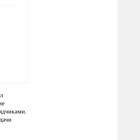
ил
ие
ядчиками.
сдачи