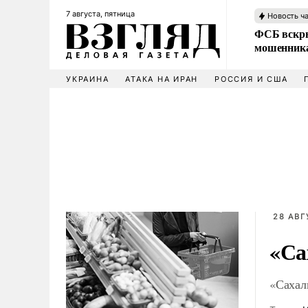
7 августа, пятница
Новость ч
ФСБ вскры
мошенника
УКРАИНА
АТАКА НА ИРАН
РОССИЯ И США
28 АВГ
«Са
«Сахал