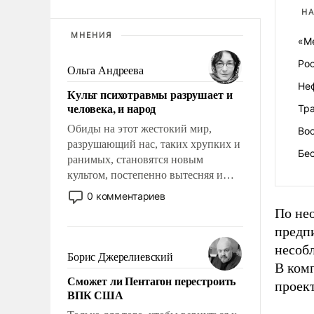
НА
МНЕНИЯ
«М
Ро
Ольга Андреева
Не
Культ психотравмы разрушает и
человека, и народ
Тр
Обиды на этот жестокий мир,
Во
разрушающий нас, таких хрупких и
Бе
ранимых, становятся новым
культом, постепенно вытесняя и
отменяя традиционное требование к
0 комментариев
человеку – быть мужественным и
По не
твердым под ударами судьбы, брать
предп
на себя ответственность, помогать
несоб
слабым, идти вперед и
Борис Джерелиевский
В комп
адаптироваться.
Сможет ли Пентагон перестроить
проект
ВПК США