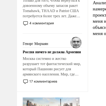
Только для того, чтобы вернуться к
Анали
довоенному объему запасов ракет
намер
Tomahawk, THAAD и Patriot США
проек
потребуется более трех лет. Даже
меня н
небольшая война с Ираном
4 комментария
опустошила американские
объясн
арсеналы. Сложившаяся ситуация
меня о
означает многолетний период
уязвимости США, например, перед
Геворг Мирзаян
Китаем.
Россия ничего не должна Армении
Москва системно и жестко
разрушает тот фантастический мир,
который Пашинян рисует для
армянского населения. Мир, где
политические прожекты будут
17 комментариев
безусловно оплачиваться за счет
российских налогоплательщиков и
где Еревану за свои поступки не
нужно отвечать.