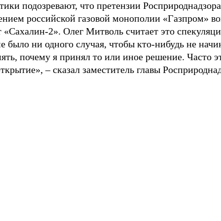
тики подозревают, что претензии Росприроднадзора
ением российской газовой монополии «Газпром» во
т «Сахалин-2». Олег Митволь считает это спекуляц
е было ни одного случая, чтобы кто-нибудь не начи
ять, почему я принял то или иное решение. Часто э
ткрытие», – сказал заместитель главы Росприроднад