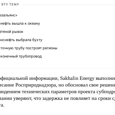
 ЭТУ ТЕМУ
езальянс»
снефть вышла к океану
фтяной рывок
анснефть выбрала бухту
сточную трубу построят регионы
сконечный трубопровод
официальной информации, Sakhalin Energy выполн
исание Росприроднадзора, но обосновал свое решен
людением технических параметров проекта субподр
ании уверяют, что задержка не повлияет на сроки 
а.