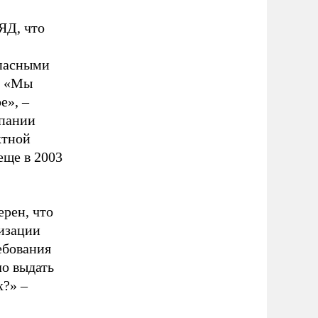
ЯД, что
опасными
. «Мы
е», –
мпании
ктной
еще в 2003
ерен, что
изации
ебования
о выдать
х?» –