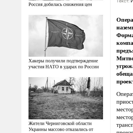
Tекст:
И
Россия добилась снижения цен
Опера
назем
Форма
компа
предъ
Митво
Хакеры получили подтверждение
угрож
участия НАТО в ударах по России
обеща
проек
Опера
приос
место
место
Жители Черниговской области
транс
Украины массово отказались от
произ