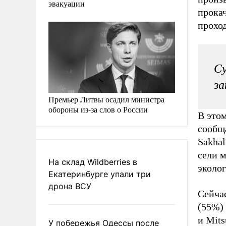
эвакуации
прокач
проход
Су
за
Премьер Литвы осадил министра
обороны из-за слов о России
В этом
сообщ
Sakhal
сели м
На склад Wildberries в
эколо
Екатеринбурге упали три
дрона ВСУ
Сейча
(55%)
и Mits
У побережья Одессы после