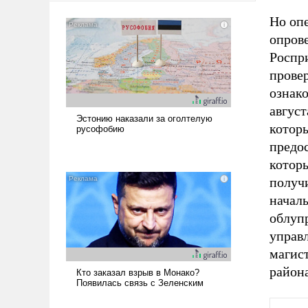
Но оп
опров
Роспр
провер
ознако
авгус
котор
предо
котор
получи
началь
облуп
управ
магис
район