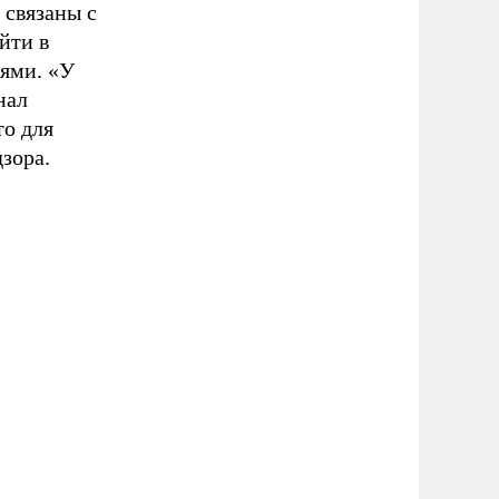
 связаны с
йти в
иями. «У
нал
то для
зора.