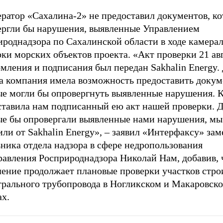
ератор «Сахалина-2» не предоставил документов, к
ергли бы нарушения, выявленные Управлением
ироднадзора по Сахалинской области в ходе камера
ки морских объектов проекта. «Акт проверки 21 ав
мления и подписания был передан Sakhalin Energy.
та компания имела возможность предоставить докум
ые могли бы опровергнуть выявленные нарушения. 
ставила нам подписанный ею акт нашей проверки. 
ые бы опровергали выявленные нами нарушения, мы
ли от Sakhalin Energy», – заявил «Интерфаксу» зам
ника отдела надзора в сфере недропользования
равления Росприроднадзора Николай Нам, добавив, 
ление продолжает плановые проверки участков стро
трального трубопровода в Ногликском и Макаровск
ах.