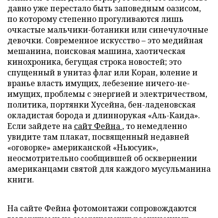
давно уже перестало быть заповедным оазисом,
по которому степенно прогуливаются лишь
очкастые мальчики-ботаники или синечулочные
девочки. Современное искусство – это медийная
мешанина, поисковая машина, хаотическая
кинохроника, бегущая строка новостей; это
спущенный в унитаз флаг или Коран, юление и
вранье власть имущих, лебезение ничего-не-
имущих, проблемы с энергией и электричеством,
политика, портянки Хусейна, бен-ладеновская
окладистая борода и длиннорукая «Аль-Каида».
Если зайдете на
сайт Фейна
, то немедленно
увидите там плакат, посвященный недавней
«оговорке» американской «Ньюсуик»,
неосмотрительно сообщившей об осквернении
американцами святой для каждого мусульманина
книги.
На сайте Фейна фотомонтажи сопровождаются