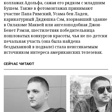
коллажах Адольфа, сажая его рядком с младшим
Бушем. Также в фотомонтажах принимают
участие Папа Римский, Усама бен Ладен,
карикатурный Дядюшка Сэм, взорвавший здание
в Оклахоме Маквей или ангелоподобная Джон-
Бенет Рэмзи, шестилетняя победительница
пошловатых конкурсов красоты, чья не по-детски
печальная участь (она была найдена
бездыханной в подвале) стала неиссякаемым
источником интереса американских телезевак.
СЕЙЧАС ЧИТАЮТ