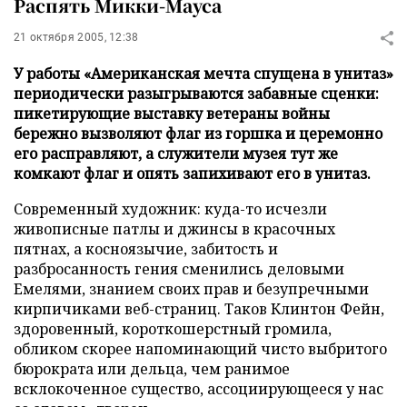
Распять Микки-Мауса
21 октября 2005, 12:38
У работы «Американская мечта спущена в унитаз»
периодически разыгрываются забавные сценки:
пикетирующие выставку ветераны войны
бережно вызволяют флаг из горшка и церемонно
его расправляют, а служители музея тут же
комкают флаг и опять запихивают его в унитаз.
Современный художник: куда-то исчезли
живописные патлы и джинсы в красочных
пятнах, а косноязычие, забитость и
разбросанность гения сменились деловыми
Емелями, знанием своих прав и безупречными
кирпичиками веб-страниц. Таков Клинтон Фейн,
здоровенный, короткошерстный громила,
обликом скорее напоминающий чисто выбритого
бюрократа или дельца, чем ранимое
всклокоченное существо, ассоциирующееся у нас