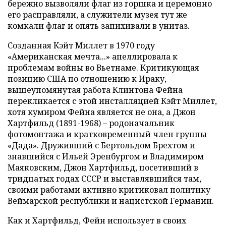
бережно вызволяли флаг из горшка и церемонно
его расправляли, а служители музея тут же
комкали флаг и опять запихивали в унитаз.
Созданная Кэйт Миллет в 1970 году
«Американская мечта...» апеллировала к
проблемам войны во Вьетнаме. Критикующая
позицию США по отношению к Ираку,
вышеупомянутая работа Клинтона Фейна
перекликается с этой инсталляцией Кэйт Миллет,
хотя кумиром Фейна является не она, а Джон
Хартфильд (1891-1968) – родоначальник
фотомонтажа и кратковременный член группы
«Дада». Друживший с Бертольдом Брехтом и
знавшийся с Ильей Эренбургом и Владимиром
Маяковским, Джон Хартфильд, посетивший в
тридцатых годах СССР и выставлявшийся там,
своими работами активно критиковал политику
Веймарской республики и нацистской Германии.
Как и Хартфильд, Фейн использует в своих