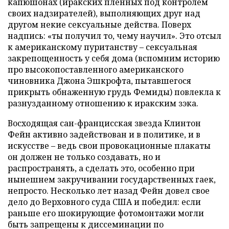
капюшонах (иракских пленных под контролем
своих надзирателей), выполняющих друг над
другом некие сексуальные действа. Поверх
надпись: «ты получил то, чему научил». Это отсыл
к американскому пуританству – сексуальная
закрепощенность у себя дома (вспомним историю
про высокопоставленного американского
чиновника Джона Эшкрофта, пытавшегося
прикрыть обнаженную грудь Фемиды) повлекла к
разнузданному отношению к иракским зэка.
Восходящая сан-францисская звезда Клинтон
Фейн активно задействован и в политике, и в
искусстве – ведь свои провокационные плакаты
он должен не только создавать, но и
распространять, а сделать это, особенно при
нынешнем закручивании государственных гаек,
непросто. Несколько лет назад Фейн довел свое
дело до Верховного суда США и победил: если
раньше его шокирующие фотомонтажи могли
быть запрещены к диссеминации по