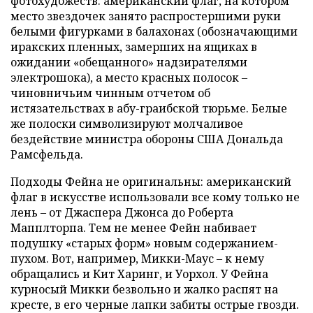
фотохудожеств: американский флаг, на котором
место звездочек занято распростершими руки
белыми фигурками в балахонах (обозначающими
иракских пленных, замерших на ящиках в
ожидании «обещанного» надзирателями
электрошока), а место красных полосок –
чиновничьим чинным отчетом об
истязательствах в абу-граибской тюрьме. Белые
же полоски символизируют молчаливое
бездействие министра обороны США Дональда
Рамсфельда.
Подходы Фейна не оригинальны: американский
флаг в искусстве использовали все кому только не
лень – от Джаспера Джонса до Роберта
Мапплторпа. Тем не менее Фейн набивает
подушку «старых форм» новым содержанием-
пухом. Вот, например, Микки-Маус – к нему
обращались и Кит Харинг, и Уорхол. У Фейна
курносый Микки безвольно и жалко распят на
кресте, в его черные лапки забиты острые гвозди.