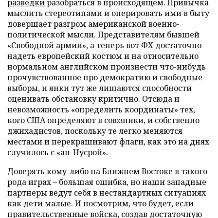
разведки
разобраться в происходящем. Привычка
мыслить стереотипами и оперировать ими в быту
довершает разгром американской военно-
политической мысли. Представителям бывшей
«Свободной армии», а теперь вот ФХ достаточно
надеть европейский костюм и на относительно
нормальном английском произнести что-нибудь
прочувствованное про демократию и свободные
выборы, и янки тут же лишаются способности
оценивать обстановку критично. Отсюда и
невозможность «определить координаты» тех,
кого США определяют в союзники, и собственно
джихадистов, поскольку те легко меняются
местами и перекрашивают флаги, как это на днях
случилось с «ан-Нусрой».
Доверять кому-либо на Ближнем Востоке в такого
рода играх – большая ошибка, но наши западные
партнеры ведут себя в нестандартных ситуациях
как дети малые. И посмотрим, что будет, если
правительственные войска, создав достаточную