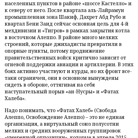
населенных пунктов в районе «шоссе Кастелло» и
к северу от него. После квартала аль-Лайрамун
промышленная зона Шакиф, Дахрет Абд Рубо и
квартал Бени Заид сейчас основная цель для 4-й
мехдивизии и «Тигров» в рамках закрытия котла
в восточном Алеппо. В районе много мелких
строений, которые джихадисты превратили в
опорные пункты, потому продвижение
правительственных войск критично зависит от
огневой поддержки авиации и артиллерии. В этих
боях активно участвуют и курды, но их фронт все-
таки ограничен, они в основном вынуждены
сидеть в обороне, оттягивая на себя
наступательный порыв «ан-Нусры» и «Фатах
Халеба».
Надо понимать, что «Фатах Халеб» (Свобода
Алеппо, Освобождение Алеппо) – это не единая
организация, а виртуальный союз полусотни
мелких и средних вооруженных группировок
«умеренной оппозиции», которые в апреле 2015