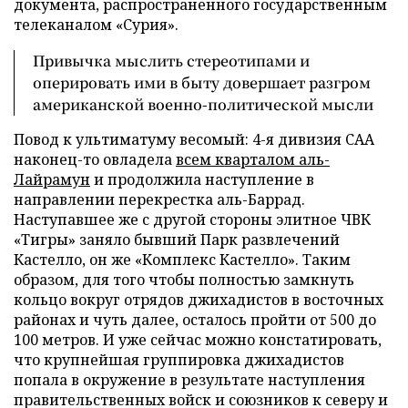
документа, распространенного государственным
телеканалом «Сурия».
Привычка мыслить стереотипами и
оперировать ими в быту довершает разгром
американской военно-политической мысли
Повод к ультиматуму весомый: 4-я дивизия САА
наконец-то овладела
всем кварталом аль-
Лайрамун
и продолжила наступление в
направлении перекрестка аль-Баррад.
Наступавшее же с другой стороны элитное ЧВК
«Тигры» заняло бывший Парк развлечений
Кастелло, он же «Комплекс Кастелло». Таким
образом, для того чтобы полностью замкнуть
кольцо вокруг отрядов джихадистов в восточных
районах и чуть далее, осталось пройти от 500 до
100 метров. И уже сейчас можно констатировать,
что крупнейшая группировка джихадистов
попала в окружение в результате наступления
правительственных войск и союзников к северу и