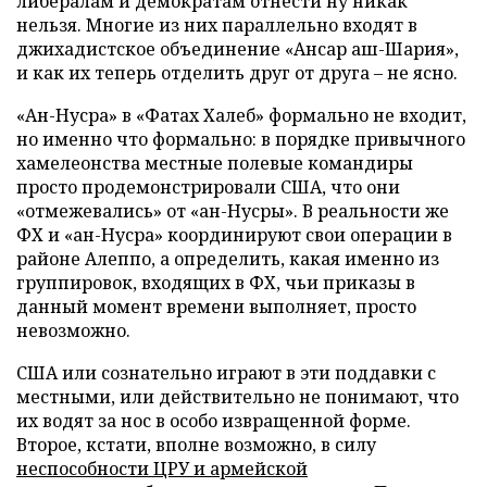
либералам и демократам отнести ну никак
нельзя. Многие из них параллельно входят в
джихадистское объединение «Ансар аш-Шария»,
и как их теперь отделить друг от друга – не ясно.
«Ан-Нусра» в «Фатах Халеб» формально не входит,
но именно что формально: в порядке привычного
хамелеонства местные полевые командиры
просто продемонстрировали США, что они
«отмежевались» от «ан-Нусры». В реальности же
ФХ и «ан-Нусра» координируют свои операции в
районе Алеппо, а определить, какая именно из
группировок, входящих в ФХ, чьи приказы в
данный момент времени выполняет, просто
невозможно.
США или сознательно играют в эти поддавки с
местными, или действительно не понимают, что
их водят за нос в особо извращенной форме.
Второе, кстати, вполне возможно, в силу
неспособности ЦРУ и армейской