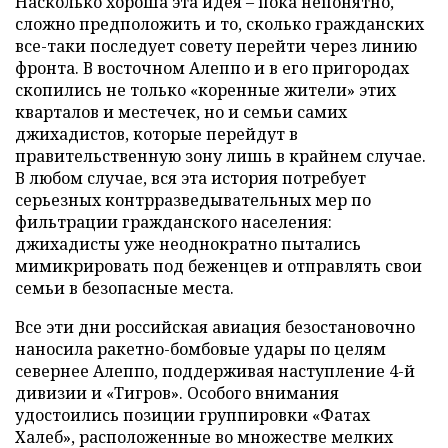
Насколько хороша эта идея – пока непонятно,
сложно предположить и то, сколько гражданских
все-таки последует совету перейти через линию
фронта. В восточном Алеппо и в его пригородах
скопились не только «коренные жители» этих
кварталов и местечек, но и семьи самих
джихадистов, которые перейдут в
правительственную зону лишь в крайнем случае.
В любом случае, вся эта история потребует
серьезных контрразведывательных мер по
фильтрации гражданского населения:
джихадисты уже неоднократно пытались
мимикрировать под беженцев и отправлять свои
семьи в безопасные места.
Все эти дни российская авиация безостановочно
наносила ракетно-бомбовые удары по целям
севернее Алеппо, поддерживая наступление 4-й
дивизии и «Тигров». Особого внимания
удостоились позиции группировки «Фатах
Халеб», расположенные во множестве мелких